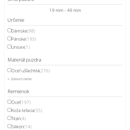
19 mm - 49 mm
Určenie
Dámske
(98)
Pánske
(193)
Unisex
(1)
Materiál puzdra
Oceľ ušľachtilá
(276)
Zobraziť všetko
Remienok
Oceľ
(197)
Koža teľacia
(55)
Titán
(4)
Silikón
(14)