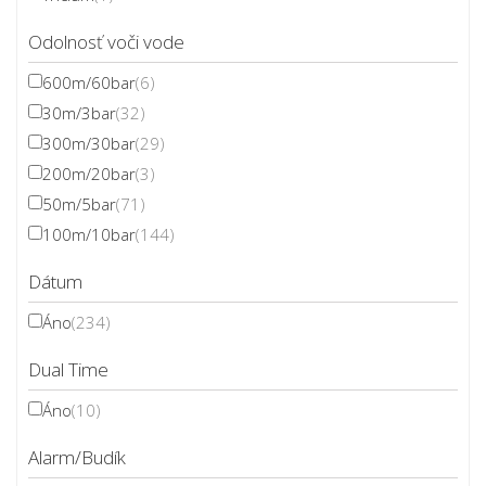
Odolnosť voči vode
600m/60bar
(6)
30m/3bar
(32)
300m/30bar
(29)
200m/20bar
(3)
50m/5bar
(71)
100m/10bar
(144)
Dátum
Áno
(234)
Dual Time
Áno
(10)
Alarm/Budík