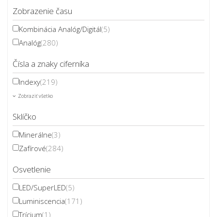
Zobrazenie času
Kombinácia Analóg/Digitál
(5)
Analóg
(280)
Čísla a znaky ciferníka
Indexy
(219)
Zobraziť všetko
Sklíčko
Minerálne
(3)
Zafírové
(284)
Osvetlenie
LED/SuperLED
(5)
Luminiscencia
(171)
Trícium
(1)