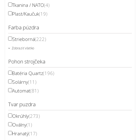
Tkanina / NATO
(4)
Plast/Kaučuk
(19)
Farba púzdra
Strieborná
(222)
Zobraziť všetko
Pohon strojčeka
Batéria Quartz
(196)
Solárny
(11)
Automat
(81)
Tvar puzdra
Okrúhly
(273)
Oválny
(1)
Hranatý
(17)