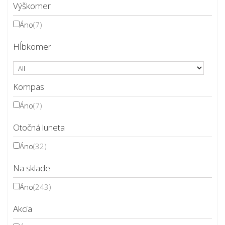
Výškomer
Áno
(7)
Hĺbkomer
Kompas
Áno
(7)
Otočná luneta
Áno
(32)
Na sklade
Áno
(243)
Akcia