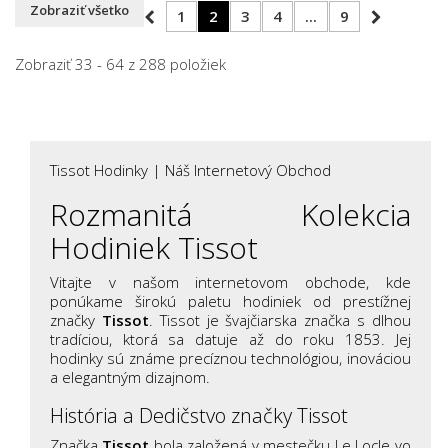
Zobraziť všetko
1
2
3
4
...
9
Zobraziť 33 - 64 z 288 položiek
TISSOT
Tissot Hodinky | Náš Internetový Obchod
Rozmanitá Kolekcia
Hodiniek Tissot
Vitajte v našom internetovom obchode, kde
ponúkame širokú paletu hodiniek od prestížnej
značky
Tissot
. Tissot je švajčiarska značka s dlhou
tradíciou, ktorá sa datuje až do roku 1853. Jej
hodinky sú známe precíznou technológiou, inováciou
a elegantným dizajnom.
História a Dedičstvo značky Tissot
Značka
Tissot
bola založená v mestečku Le Locle vo