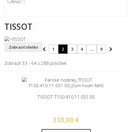
Áno
(1)
TISSOT
Zobraziť všetko
1
2
3
4
...
9
Zobraziť 33 - 64 z 288 položiek
TISSOT T150.410.11.051.00
330,00 €