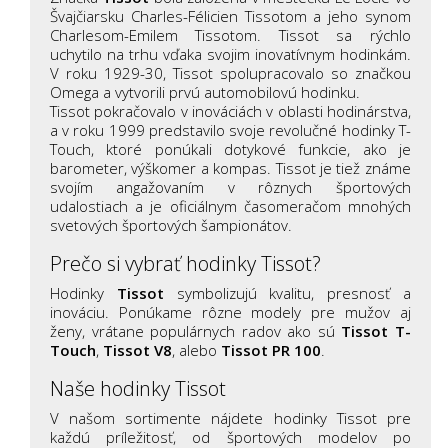
Švajčiarsku Charles-Félicien Tissotom a jeho synom
Charlesom-Emilem Tissotom. Tissot sa rýchlo
uchytilo na trhu vďaka svojim inovatívnym hodinkám.
V roku 1929-30, Tissot spolupracovalo so značkou
Omega a vytvorili prvú automobilovú hodinku.
Tissot pokračovalo v inováciách v oblasti hodinárstva,
a v roku 1999 predstavilo svoje revolučné hodinky T-
Touch, ktoré ponúkali dotykové funkcie, ako je
barometer, výškomer a kompas. Tissot je tiež známe
svojím angažovaním v rôznych športových
udalostiach a je oficiálnym časomeračom mnohých
svetových športových šampionátov.
Prečo si vybrať hodinky Tissot?
Hodinky
Tissot
symbolizujú kvalitu, presnosť a
inováciu. Ponúkame rôzne modely pre mužov aj
ženy, vrátane populárnych radov ako sú
Tissot T-
Touch
,
Tissot V8
, alebo
Tissot PR 100
.
Naše hodinky Tissot
V našom sortimente nájdete hodinky Tissot pre
každú príležitosť, od športových modelov po