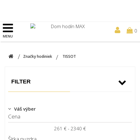
0
MENU
Značky hodiniek
TISSOT
FILTER
Váš výber
Cena
261 € - 2340 €
Šírka puzdra