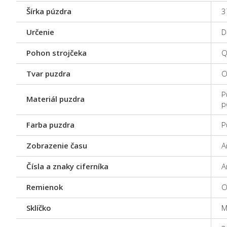
Šírka púzdra
3
Určenie
D
Pohon strojčeka
Q
Tvar puzdra
O
P
Materiál puzdra
p
Farba puzdra
P
Zobrazenie času
A
Čísla a znaky ciferníka
A
Remienok
O
Sklíčko
M