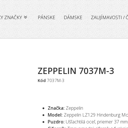
KY ZNAČKY
PÁNSKE
DÁMSKE
ZAUJÍMAVOSTI /
ZEPPELIN 7037M-3
Kód
7037M-3
Značka:
Zeppelin
Model:
Zeppelin LZ129 Hindenburg M
Puzdro:
Ušľachtilá oceľ, priemer 37 mm,