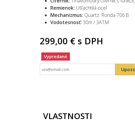
Ciferník:
Tmavomodrý ciferník s funkci
Remienok:
Ušľachtilá oceľ
Mechanizmus:
Quartz.
Ronda 706.B
Vodotesnosť:
30m / 3ATM
299,00 €
s DPH
Vypredané
Upozo
VLASTNOSTI