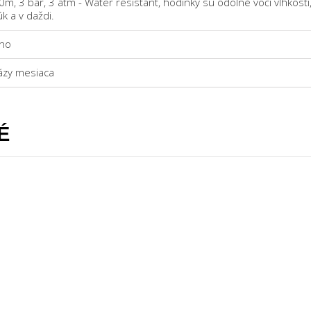
0m, 3 bar, 3 atm - Water resistant, hodinky sú odolné voči vlhkos
úk a v daždi.
no
ázy mesiaca
É