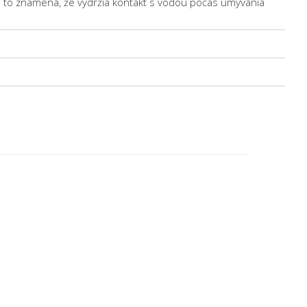
ti, to znamená, že vydržia kontakt s vodou počas umývania