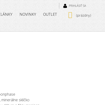
PRIHLÁSIŤ SA
 ČLÁNKY
NOVINKY
OUTLET
(prázdny)
oonphase
 minerálne sklíčko