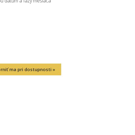
ou dátum a fázy mesiaca
rniť ma pri dostupnosti »