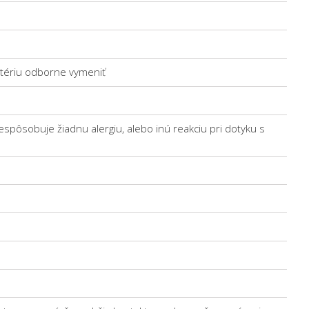
atériu odborne vymeniť
espôsobuje žiadnu alergiu, alebo inú reakciu pri dotyku s