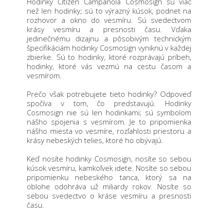
Hodinky Citizen Campanola Cosmosign sú viac
než len hodinky; sú to výrazný kúsok, podnet na
rozhovor a okno do vesmíru. Sú svedectvom
krásy vesmíru a presnosti času.
Vďaka
jedinečnému dizajnu a pôsobivým technickým
špecifikáciám hodinky Cosmosign vyniknú v každej
zbierke. Sú to hodinky, ktoré rozprávajú príbeh,
hodinky, ktoré vás vezmú na cestu časom a
vesmírom.
Prečo však potrebujete tieto hodinky? Odpoveď
spočíva v tom, čo predstavujú. Hodinky
Cosmosign nie sú len hodinkami; sú symbolom
nášho spojenia s vesmírom. Je to pripomienka
nášho miesta vo vesmíre, rozľahlosti priestoru a
krásy nebeských telies, ktoré ho obývajú.
Keď nosíte hodinky Cosmosign, nosíte so sebou
kúsok vesmíru, kamkoľvek idete. Nosíte so sebou
pripomienku nebeského tanca, ktorý sa na
oblohe odohráva už miliardy rokov. Nosíte so
sebou svedectvo o kráse vesmíru a presnosti
času.