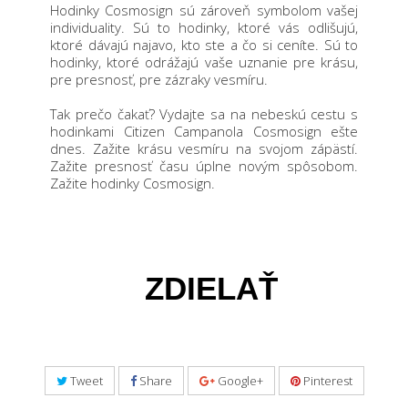
Hodinky Cosmosign sú zároveň symbolom vašej
individuality. Sú to hodinky, ktoré vás odlišujú,
ktoré dávajú najavo, kto ste a čo si ceníte. Sú to
hodinky, ktoré odrážajú vaše uznanie pre krásu,
pre presnosť, pre zázraky vesmíru.
Tak prečo čakať? Vydajte sa na nebeskú cestu s
hodinkami Citizen Campanola Cosmosign ešte
dnes. Zažite krásu vesmíru na svojom zápästí.
Zažite presnosť času úplne novým spôsobom.
Zažite hodinky Cosmosign.
ZDIELAŤ
Tweet
Share
Google+
Pinterest