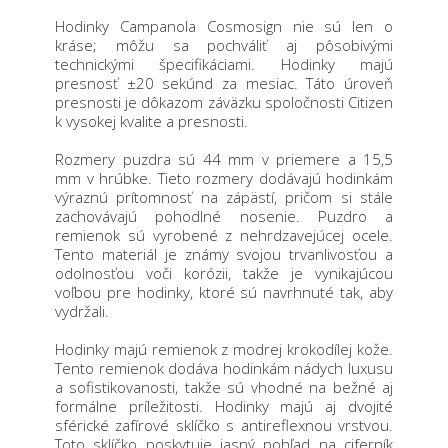
Hodinky Campanola Cosmosign nie sú len o
kráse; môžu sa pochváliť aj pôsobivými
technickými špecifikáciami. Hodinky majú
presnosť ±20 sekúnd za mesiac. Táto úroveň
presnosti je dôkazom záväzku spoločnosti Citizen
k vysokej kvalite a presnosti.
Rozmery puzdra sú 44 mm v priemere a 15,5
mm v hrúbke. Tieto rozmery dodávajú hodinkám
výraznú prítomnosť na zápästí, pričom si stále
zachovávajú pohodlné nosenie. Puzdro a
remienok sú vyrobené z nehrdzavejúcej ocele.
Tento materiál je známy svojou trvanlivosťou a
odolnosťou voči korózii, takže je vynikajúcou
voľbou pre hodinky, ktoré sú navrhnuté tak, aby
vydržali.
Hodinky majú remienok z modrej krokodílej kože.
Tento remienok dodáva hodinkám nádych luxusu
a sofistikovanosti, takže sú vhodné na bežné aj
formálne príležitosti. Hodinky majú aj dvojité
sférické zafírové sklíčko s antireflexnou vrstvou.
Toto sklíčko poskytuje jasný pohľad na ciferník