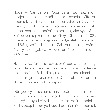
Hodinky Campanola Cosmosign sú zázrakom
dizajnu a remeselného spracovania. Ciferník
hodiniek tvorí hviezdna mapa vytvorená vysoko
presným 14-plošným tlačovým procesom. Táto
mapa zobrazuje nočnú oblohu tak, ako vyzerá na
35° severnej zemepisnej šírky. Obsahuje 1 027
hviezd a planét s magnitúdou 4,8 alebo jasnejšou
a 166 galaxií a hmlovín. Zahrnuté sú aj známe
útvary ako galaxia v Androméde a hmlovina
v Orióne.
Hviezdy sú farebne označené podľa ich teploty.
To dodáva umeleckému dizajnu vrstvu vedeckej
presnosti, takže hodinky nie sú len hodinkami, ale
miniatúrnym astronomickým observatóriom,
ktoré môžete nosiť na zápästí.
Dômyselný mechanizmus otáča mapu proti
smeru hodinových ručičiek. To presne odráža
spätný pohyb hviezd a planét na nočnej oblohe.
Keď sledujete pohyb hviezd po ciferníku hodiniek,