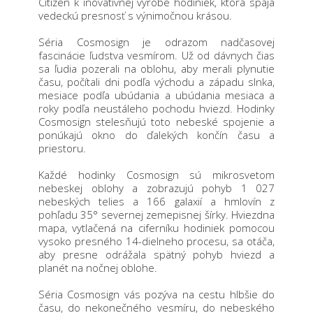
Citizen k inovatívnej výrobe hodiniek, ktorá spája
vedeckú presnosť s výnimočnou krásou.
Séria Cosmosign je odrazom nadčasovej
fascinácie ľudstva vesmírom. Už od dávnych čias
sa ľudia pozerali na oblohu, aby merali plynutie
času, počítali dni podľa východu a západu slnka,
mesiace podľa ubúdania a ubúdania mesiaca a
roky podľa neustáleho pochodu hviezd. Hodinky
Cosmosign stelesňujú toto nebeské spojenie a
ponúkajú okno do ďalekých končín času a
priestoru.
Každé hodinky Cosmosign sú mikrosvetom
nebeskej oblohy a zobrazujú pohyb 1 027
nebeských telies a 166 galaxií a hmlovín z
pohľadu 35° severnej zemepisnej šírky. Hviezdna
mapa, vytlačená na ciferníku hodiniek pomocou
vysoko presného 14-dielneho procesu, sa otáča,
aby presne odrážala spätný pohyb hviezd a
planét na nočnej oblohe.
Séria Cosmosign vás pozýva na cestu hlbšie do
času, do nekonečného vesmíru, do nebeského