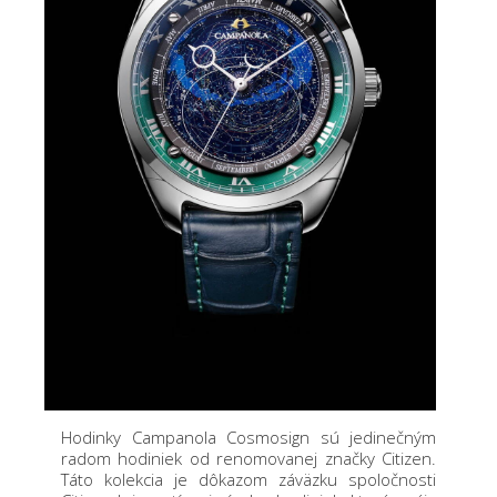
Hodinky Campanola Cosmosign sú jedinečným
radom hodiniek od renomovanej značky Citizen.
Táto kolekcia je dôkazom záväzku spoločnosti