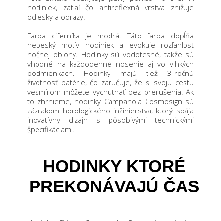
hodiniek, zatiaľ čo antireflexná vrstva znižuje
odlesky a odrazy.
Farba ciferníka je modrá. Táto farba dopĺňa
nebeský motív hodiniek a evokuje rozľahlosť
nočnej oblohy. Hodinky sú vodotesné, takže sú
vhodné na každodenné nosenie aj vo vlhkých
podmienkach. Hodinky majú tiež 3-ročnú
životnosť batérie, čo zaručuje, že si svoju cestu
vesmírom môžete vychutnať bez prerušenia.
Ak
to zhrnieme, hodinky Campanola Cosmosign sú
zázrakom horologického inžinierstva, ktorý spája
inovatívny dizajn s pôsobivými technickými
špecifikáciami.
HODINKY KTORÉ
PREKONÁVAJÚ ČAS