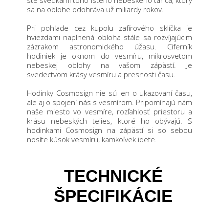
ste svedkami toho istého nebeského tanca, ktorý
sa na oblohe odohráva už miliardy rokov.
Pri pohľade cez kupolu zafírového sklíčka je
hviezdami naplnená obloha stále sa rozvíjajúcim
zázrakom astronomického úžasu. Ciferník
hodiniek je oknom do vesmíru, mikrosvetom
nebeskej oblohy na vašom zápästí. Je
svedectvom krásy vesmíru a presnosti času.
Hodinky Cosmosign nie sú len o ukazovaní času,
ale aj o spojení nás s vesmírom. Pripomínajú nám
naše miesto vo vesmíre, rozľahlosť priestoru a
krásu nebeských telies, ktoré ho obývajú. S
hodinkami Cosmosign na zápästí si so sebou
nosíte kúsok vesmíru, kamkoľvek idete.
TECHNICKÉ
ŠPECIFIKÁCIE