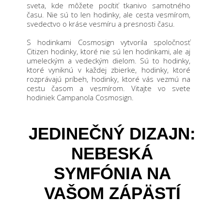
sveta, kde môžete pocítiť tkanivo samotného
času. Nie sú to len hodinky, ale cesta vesmírom,
svedectvo o kráse vesmíru a presnosti času.
S hodinkami Cosmosign vytvorila spoločnosť
Citizen hodinky, ktoré nie sú len hodinkami, ale aj
umeleckým a vedeckým dielom. Sú to hodinky,
ktoré vyniknú v každej zbierke, hodinky, ktoré
rozprávajú príbeh, hodinky, ktoré vás vezmú na
cestu časom a vesmírom. Vitajte vo svete
hodiniek Campanola Cosmosign.
JEDINEČNÝ DIZAJN:
NEBESKÁ
SYMFÓNIA NA
VAŠOM ZÁPÄSTÍ