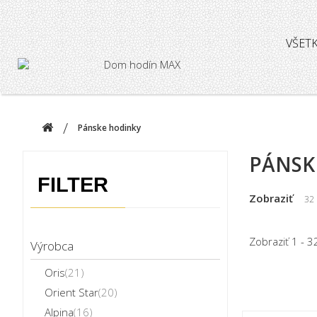
VŠET
Pánske hodinky
PÁNSK
FILTER
Zobraziť
32
Zobraziť 1 - 3
Výrobca
Oris
(21)
Orient Star
(20)
Alpina
(16)