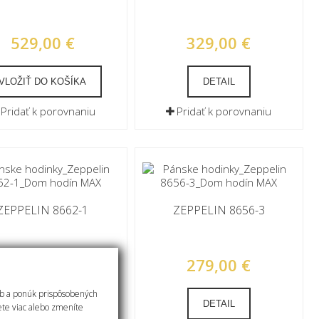
529,00 €
329,00 €
VLOŽIŤ DO KOŠÍKA
DETAIL
Pridať k porovnaniu
Pridať k porovnaniu
ZEPPELIN 8662-1
ZEPPELIN 8656-3
329,00 €
279,00 €
eb a ponúk prispôsobených
VLOŽIŤ DO KOŠÍKA
DETAIL
ete viac alebo zmeníte