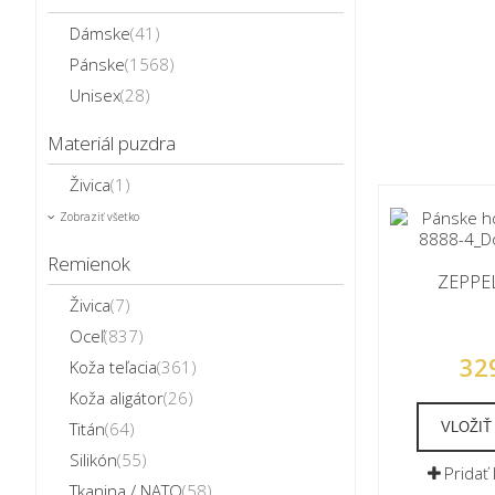
Dámske
(41)
Pánske
(1568)
Unisex
(28)
Materiál puzdra
Živica
(1)
Zobraziť všetko
Remienok
ZEPPEL
Živica
(7)
Oceľ
(837)
32
Koža teľacia
(361)
Koža aligátor
(26)
Titán
(64)
VLOŽIŤ
Silikón
(55)
Pridať
Tkanina / NATO
(58)