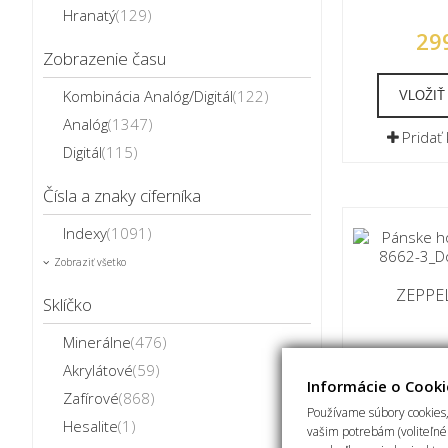
Hranatý
(129)
29
Zobrazenie času
Kombinácia Analóg/Digitál
(122)
VLOŽIŤ
Analóg
(1347)
Pridať
Digitál
(115)
Čísla a znaky ciferníka
Indexy
(1091)
Zobraziť všetko
ZEPPEL
Sklíčko
Minerálne
(476)
32
Akrylátové
(59)
Informácie o Cooki
Zafírové
(868)
Používame súbory cookies,
Hesalite
(1)
D
vašim potrebám (voliteľné 