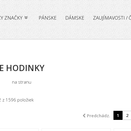
KY ZNAČKY
PÁNSKE
DÁMSKE
ZAUJÍMAVOSTI /
E HODINKY
na stranu
2 z 1596 položiek
1
2
Predchádz.