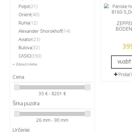
Poljot
(21)
Orient
(40)
Ruhla
(12)
ZEPPEL
BODENS
Alexander Shorokhoff
(14)
Aviator
(23)
39
Bulova
(32)
CASIO
(350)
VLOŽIŤ
Zobraziť všetko
Pridať
Cena
35 € - 8201 €
Šírka puzdra
26 mm - 90 mm
Určenie