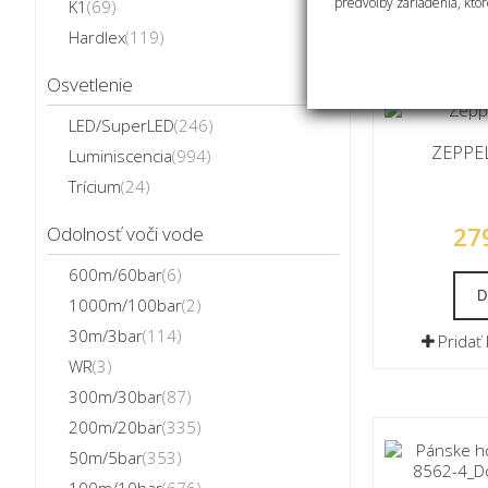
predvoľby zariadenia, ktor
K1
(69)
Pridať
Hardlex
(119)
Osvetlenie
LED/SuperLED
(246)
ZEPPEL
Luminiscencia
(994)
Trícium
(24)
27
Odolnosť voči vode
600m/60bar
(6)
D
1000m/100bar
(2)
30m/3bar
(114)
Pridať
WR
(3)
300m/30bar
(87)
200m/20bar
(335)
50m/5bar
(353)