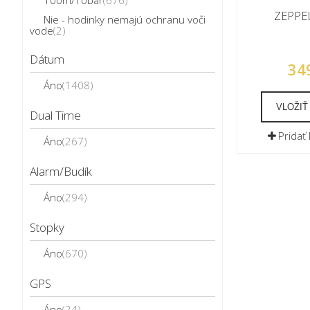
100m/10bar
(676)
ZEPPEL
Nie - hodinky nemajú ochranu voči
vode
(2)
Dátum
34
Áno
(1408)
VLOŽIŤ
Dual Time
Pridať
Áno
(267)
Alarm/Budík
Áno
(294)
Stopky
Áno
(670)
GPS
Áno
(24)