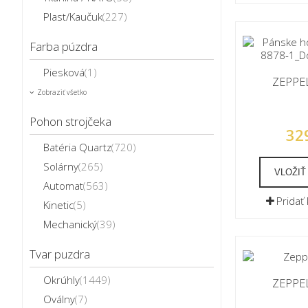
Plast/Kaučuk
(227)
Farba púzdra
Piesková
(1)
ZEPPEL
Zobraziť všetko
Pohon strojčeka
32
Batéria Quartz
(720)
Solárny
(265)
VLOŽIŤ
Automat
(563)
Pridať
Kinetic
(5)
Mechanický
(39)
Tvar puzdra
Okrúhly
(1449)
ZEPPEL
Oválny
(7)