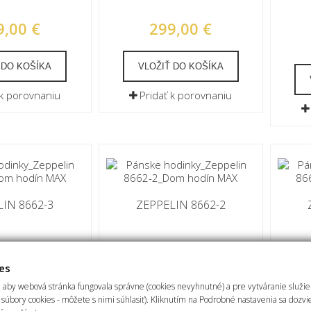
9,00 €
299,00 €
 DO KOŠÍKA
VLOŽIŤ DO KOŠÍKA
 k porovnaniu
Pridať k porovnaniu
IN 8662-3
ZEPPELIN 8662-2
9,00 €
329,00 €
es
 aby webová stránka fungovala správne (cookies nevyhnutné) a pre vytváranie služi
ETAIL
DETAIL
súbory cookies - môžete s nimi súhlasiť). Kliknutím na Podrobné nastavenia sa dozvi