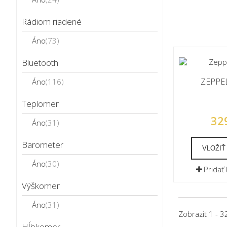
Rádiom riadené
Áno
(73)
Bluetooth
ZEPPEL
Áno
(116)
Teplomer
32
Áno
(31)
Barometer
VLOŽIŤ
Áno
(30)
Pridať
Výškomer
Áno
(31)
Zobraziť 1 - 3
Hĺbkomer