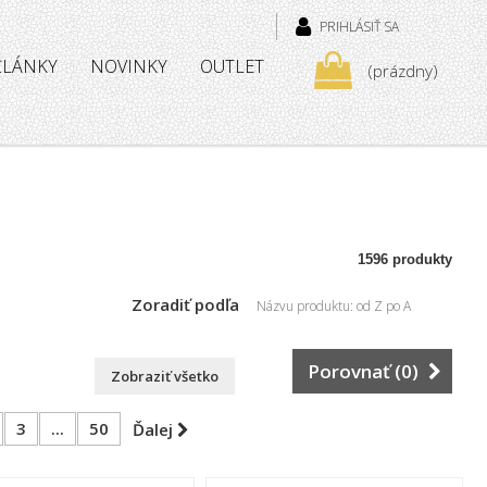
PRIHLÁSIŤ SA
 ČLÁNKY
NOVINKY
OUTLET
(prázdny)
1596 produkty
Zoradiť podľa
Názvu produktu: od Z po A
Porovnať (
0
)
Zobraziť všetko
3
...
50
Ďalej