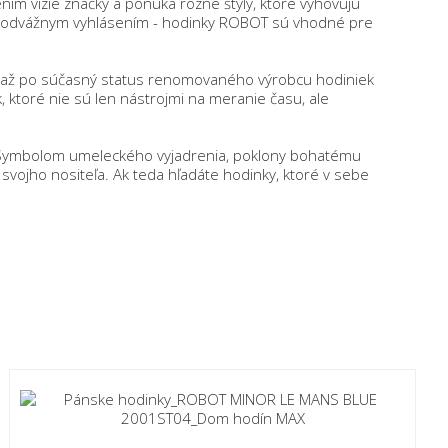
ím vízie značky a ponúka rôzne štýly, ktoré vyhovujú
sú odvážnym vyhlásením - hodinky ROBOT sú vhodné pre
 až po súčasný status renomovaného výrobcu hodiniek
 ktoré nie sú len nástrojmi na meranie času, ale
. Symbolom umeleckého vyjadrenia, poklony bohatému
 svojho nositeľa. Ak teda hľadáte hodinky, ktoré v sebe