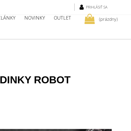
PRIHLÁSIŤ SA
 ČLÁNKY
NOVINKY
OUTLET
(prázdny)
ODINKY ROBOT