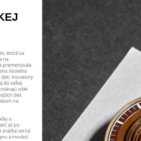
KEJ
c, ktorá sa
a na
sa premenovala
meho českého
deti. Inovatívny
a do veľkej
vzdávajú vďak
jších diel.
rokom na
čky o
tic až po
a značka verná
nu a inovácií.