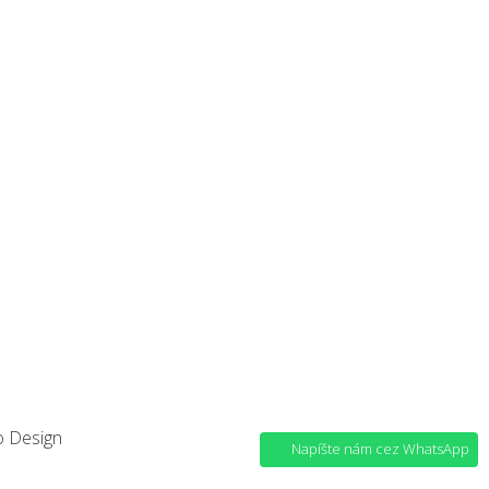
o Design
Napíšte nám cez WhatsApp