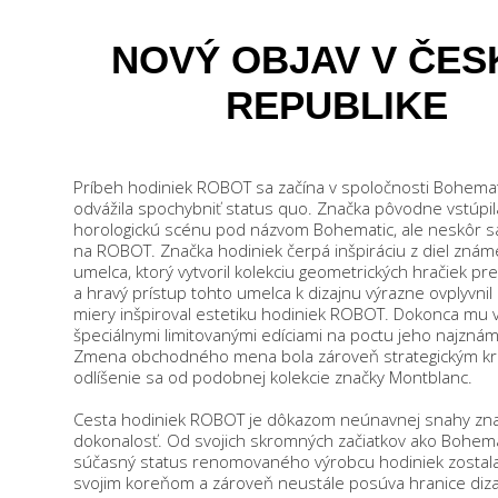
NOVÝ OBJAV V ČES
REPUBLIKE
Príbeh hodiniek ROBOT sa začína v spoločnosti Bohemati
odvážila spochybniť status quo. Značka pôvodne vstúpil
horologickú scénu pod názvom Bohematic, ale neskôr 
na ROBOT. Značka hodiniek čerpá inšpiráciu z diel zná
umelca, ktorý vytvoril kolekciu geometrických hračiek pre 
a hravý prístup tohto umelca k dizajnu výrazne ovplyvnil 
miery inšpiroval estetiku hodiniek ROBOT. Dokonca mu 
špeciálnymi limitovanými edíciami na poctu jeho najznáme
Zmena obchodného mena bola zároveň strategickým k
odlíšenie sa od podobnej kolekcie značky Montblanc.
Cesta hodiniek ROBOT je dôkazom neúnavnej snahy zna
dokonalosť. Od svojich skromných začiatkov ako Bohema
súčasný status renomovaného výrobcu hodiniek zostal
svojim koreňom a zároveň neustále posúva hranice dizaj