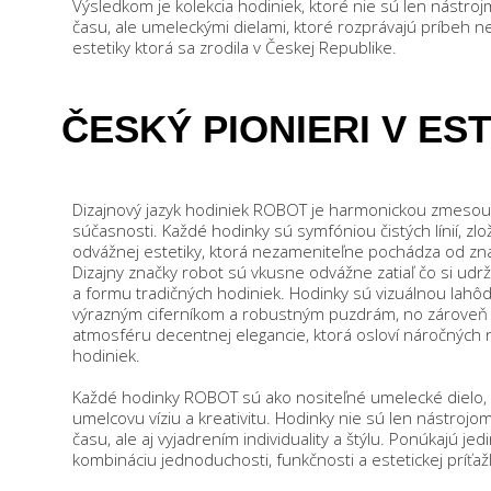
Výsledkom je kolekcia hodiniek, ktoré nie sú len nástro
času, ale umeleckými dielami, ktoré rozprávajú príbeh n
estetiky ktorá sa zrodila v Českej Republike.
ČESKÝ PIONIERI V ES
Dizajnový jazyk hodiniek ROBOT je harmonickou zmesou 
súčasnosti. Každé hodinky sú symfóniou čistých línií, zlož
odvážnej estetiky, ktorá nezameniteľne pochádza od z
Dizajny značky robot sú vkusne odvážne zatiaľ čo si udrž
a formu tradičných hodiniek. Hodinky sú vizuálnou lahô
výrazným ciferníkom a robustným puzdrám, no zároveň 
atmosféru decentnej elegancie, ktorá osloví náročných
hodiniek.
Každé hodinky ROBOT sú ako nositeľné umelecké dielo,
umelcovu víziu a kreativitu. Hodinky nie sú len nástroj
času, ale aj vyjadrením individuality a štýlu. Ponúkajú je
kombináciu jednoduchosti, funkčnosti a estetickej príťažl