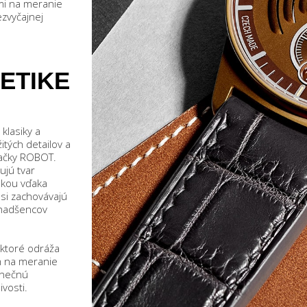
jmi na meranie
ezvyčajnej
TETIKE
klasiky a
itých detailov a
načky ROBOT.
ujú tvar
dkou vďaka
si zachovávajú
 nadšencov
 ktoré odráža
om na meranie
dinečnú
ivosti.