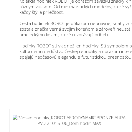
Kolekcia hodiniek ROBOT je odrazom záväzku značky k no
rôznym vkusom. Od minimalistických modelov, ktoré vyž
každý štýl a príležitosť.
Cesta hodiniek ROBOT je dôkazom neúnavnej snahy znač
zostala značka verná svojim koreňom a zároveň neustále 
umeleckými dielami, ktoré rozprávajú príbeh.
Hodinky ROBOT sú viac než len hodinky. Sú symbolom 
kultúrnemu dedičstvu Českej republiky a odrazom intelekt
spájajú nadčasovú eleganciu s futuristickou presnosťo