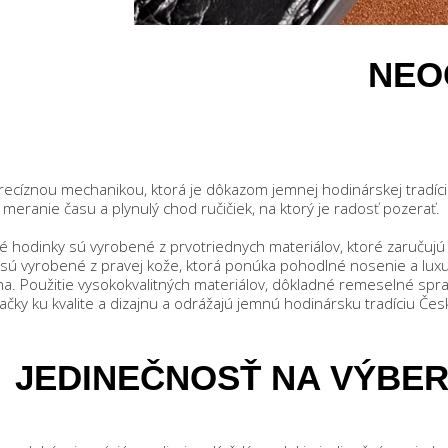
NEO
 precíznou mechanikou, ktorá je dôkazom jemnej hodinárskej tradíc
meranie času a plynulý chod ručičiek, na ktorý je radosť pozerať.
 hodinky sú vyrobené z prvotriednych materiálov, ktoré zaručujú
y sú vyrobené z pravej kože, ktorá ponúka pohodlné nosenie a luxus
. Použitie vysokokvalitných materiálov, dôkladné remeselné spra
y ku kvalite a dizajnu a odrážajú jemnú hodinársku tradíciu Česk
JEDINEČNOSŤ NA VÝBE