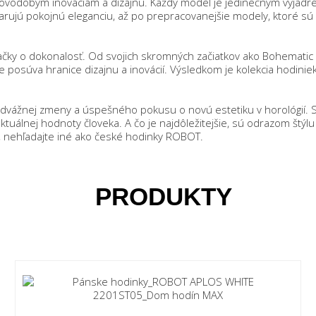
vodobým inováciám a dizajnu. Každý model je jedinečným vyjadren
arujú pokojnú eleganciu, až po prepracovanejšie modely, ktoré 
ky o dokonalosť. Od svojich skromných začiatkov ako Bohematic
posúva hranice dizajnu a inovácií. Výsledkom je kolekcia hodiniek,
odvážnej zmeny a úspešného pokusu o novú estetiku v horológií
uálnej hodnoty človeka. A čo je najdôležitejšie, sú odrazom štýlu
u, nehľadajte iné ako české hodinky ROBOT.
PRODUKTY