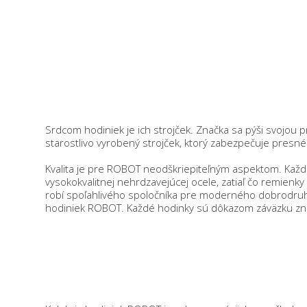
Srdcom hodiniek je ich strojček. Značka sa pýši svojou
starostlivo vyrobený strojček, ktorý zabezpečuje presné 
Kvalita je pre ROBOT neodškriepiteľným aspektom. Každé
vysokokvalitnej nehrdzavejúcej ocele, zatiaľ čo remienk
robí spoľahlivého spoločníka pre moderného dobrodruha
hodiniek ROBOT. Každé hodinky sú dôkazom záväzku značk