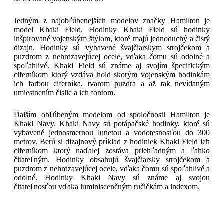
Jedným z najobľúbenejších modelov značky Hamilton je
model Khaki Field. Hodinky Khaki Field sú hodinky
inšpirované vojenským štýlom, ktoré majú jednoduchý a čistý
dizajn. Hodinky sú vybavené švajčiarskym strojčekom a
puzdrom z nehrdzavejúcej ocele, vďaka čomu sú odolné a
spoľahlivé. Khaki Field sú známe aj svojím špecifickým
ciferníkom ktorý vzdáva hold skorým vojenským hodinkám
ich farbou ciferníka, tvarom puzdra a až tak nevídaným
umiestnením čislic a ich fontom.
Ďalším obľúbeným modelom od spoločnosti Hamilton je
Khaki Navy. Khaki Navy sú potápačské hodinky, ktoré sú
vybavené jednosmernou lunetou a vodotesnosťou do 300
metrov. Berú si dizajnový príklad z hodiniek Khaki Field ich
ciferníkom ktorý naďalej zostáva priehľadným a ľahko
čitateľným. Hodinky obsahujú švajčiarsky strojčekom a
puzdrom z nehrdzavejúcej ocele, vďaka čomu sú spoľahlivé a
odolné. Hodinky Khaki Navy sú známe aj svojou
čitateľnosťou vďaka luminiscenčným ručičkám a indexom.