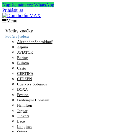
Napíšte nám cez WhatsApp
Prihlásiť sa
Menu
Všetky značky
Podľa výrobcu
Alexander Shorokhoff
Alpina
AVIATOR
Bering
Bulova
Casio
CERTINA
CITIZEN
Cuervo y Sobrinos
DOXA
Festina
Frederique Constant
Hamilton
Jaguar
Junkers
Laco
Longines
Orient