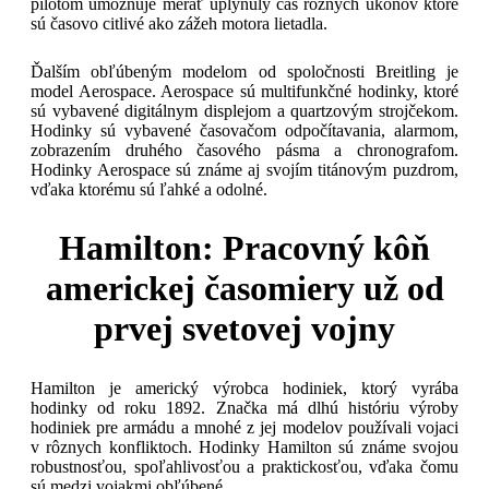
pilotom umožňuje merať uplynulý čas rôznych úkonov ktoré
sú časovo citlivé ako zážeh motora lietadla.
Ďalším obľúbeným modelom od spoločnosti Breitling je
model Aerospace. Aerospace sú multifunkčné hodinky, ktoré
sú vybavené digitálnym displejom a quartzovým strojčekom.
Hodinky sú vybavené časovačom odpočítavania, alarmom,
zobrazením druhého časového pásma a chronografom.
Hodinky Aerospace sú známe aj svojím titánovým puzdrom,
vďaka ktorému sú ľahké a odolné.
Hamilton: Pracovný kôň
americkej časomiery už od
prvej svetovej vojny
Hamilton je americký výrobca hodiniek, ktorý vyrába
hodinky od roku 1892. Značka má dlhú históriu výroby
hodiniek pre armádu a mnohé z jej modelov používali vojaci
v rôznych konfliktoch. Hodinky Hamilton sú známe svojou
robustnosťou, spoľahlivosťou a praktickosťou, vďaka čomu
sú medzi vojakmi obľúbené.