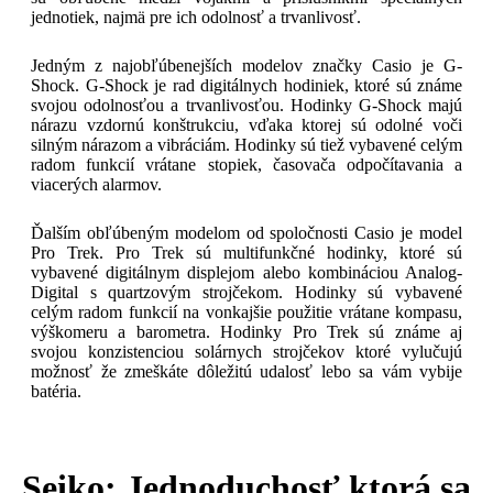
jednotiek, najmä pre ich odolnosť a trvanlivosť.
Jedným z najobľúbenejších modelov značky Casio je G-
Shock. G-Shock je rad digitálnych hodiniek, ktoré sú známe
svojou odolnosťou a trvanlivosťou. Hodinky G-Shock majú
nárazu vzdornú konštrukciu, vďaka ktorej sú odolné voči
silným nárazom a vibráciám. Hodinky sú tiež vybavené celým
radom funkcií vrátane stopiek, časovača odpočítavania a
viacerých alarmov.
Ďalším obľúbeným modelom od spoločnosti Casio je model
Pro Trek. Pro Trek sú multifunkčné hodinky, ktoré sú
vybavené digitálnym displejom alebo kombináciou Analog-
Digital s quartzovým strojčekom. Hodinky sú vybavené
celým radom funkcií na vonkajšie použitie vrátane kompasu,
výškomeru a barometra. Hodinky Pro Trek sú známe aj
svojou konzistenciou solárnych strojčekov ktoré vylučujú
možnosť že zmeškáte dôležitú udalosť lebo sa vám vybije
batéria.
Seiko: Jednoduchosť ktorá sa