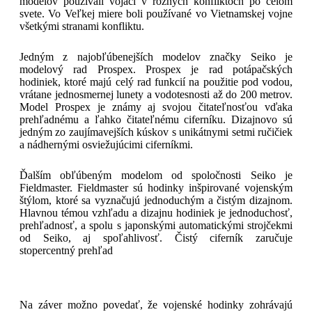
modelov používali vojaci v rôznych konfliktoch po celom
svete. Vo Veľkej miere boli používané vo Vietnamskej vojne
všetkými stranami konfliktu.
Jedným z najobľúbenejších modelov značky Seiko je
modelový rad Prospex. Prospex je rad potápačských
hodiniek, ktoré majú celý rad funkcií na použitie pod vodou,
vrátane jednosmernej lunety a vodotesnosti až do 200 metrov.
Model Prospex je známy aj svojou čitateľnosťou vďaka
prehľadnému a ľahko čitateľnému ciferníku. Dizajnovo sú
jedným zo zaujímavejších kúskov s unikátnymi setmi ručičiek
a nádhernými osviežujúcimi ciferníkmi.
Ďalším obľúbeným modelom od spoločnosti Seiko je
Fieldmaster. Fieldmaster sú hodinky inšpirované vojenským
štýlom, ktoré sa vyznačujú jednoduchým a čistým dizajnom.
Hlavnou témou vzhľadu a dizajnu hodiniek je jednoduchosť,
prehľadnosť, a spolu s japonskými automatickými strojčekmi
od Seiko, aj spoľahlivosť. Čistý ciferník zaručuje
stopercentný prehľad
Na záver možno povedať, že vojenské hodinky zohrávajú