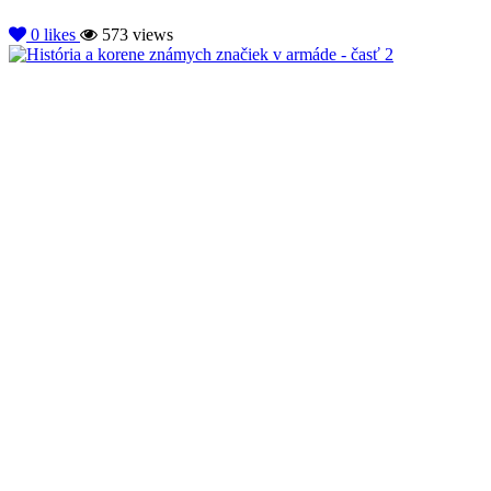
0
likes
573 views