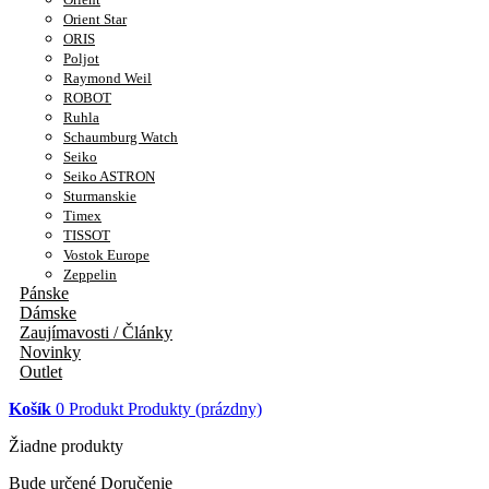
Orient Star
ORIS
Poljot
Raymond Weil
ROBOT
Ruhla
Schaumburg Watch
Seiko
Seiko ASTRON
Sturmanskie
Timex
TISSOT
Vostok Europe
Zeppelin
Pánske
Dámske
Zaujímavosti / Články
Novinky
Outlet
Košík
0
Produkt
Produkty
(prázdny)
Žiadne produkty
Bude určené
Doručenie