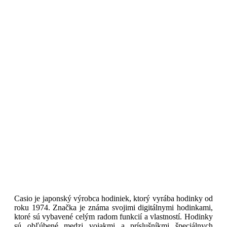
Casio je japonský výrobca hodiniek, ktorý vyrába hodinky od
roku 1974. Značka je známa svojimi digitálnymi hodinkami,
ktoré sú vybavené celým radom funkcií a vlastností. Hodinky
sú obľúbené medzi vojakmi a príslušníkmi špeciálnych