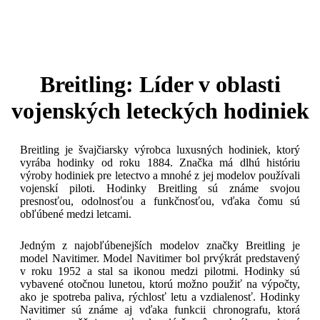
Breitling: Líder v oblasti
vojenských leteckých hodiniek
Breitling je švajčiarsky výrobca luxusných hodiniek, ktorý
vyrába hodinky od roku 1884. Značka má dlhú históriu
výroby hodiniek pre letectvo a mnohé z jej modelov používali
vojenskí piloti. Hodinky Breitling sú známe svojou
presnosťou, odolnosťou a funkčnosťou, vďaka čomu sú
obľúbené medzi letcami.
Jedným z najobľúbenejších modelov značky Breitling je
model Navitimer. Model Navitimer bol prvýkrát predstavený
v roku 1952 a stal sa ikonou medzi pilotmi. Hodinky sú
vybavené otočnou lunetou, ktorú možno použiť na výpočty,
ako je spotreba paliva, rýchlosť letu a vzdialenosť. Hodinky
Navitimer sú známe aj vďaka funkcii chronografu, ktorá