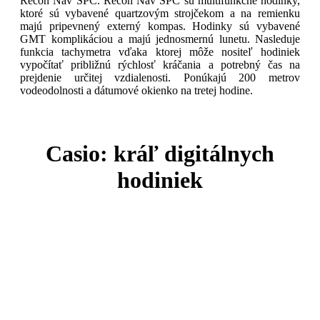
Recon Nav SPC. Recon Nav SPC sú multifunkčné hodinky,
ktoré sú vybavené quartzovým strojčekom a na remienku
majú pripevnený externý kompas. Hodinky sú vybavené
GMT komplikáciou a majú jednosmernú lunetu. Nasleduje
funkcia tachymetra vďaka ktorej môže nositeľ hodiniek
vypočítať približnú rýchlosť kráčania a potrebný čas na
prejdenie určitej vzdialenosti. Ponúkajú 200 metrov
vodeodolnosti a dátumové okienko na tretej hodine.
Casio: kráľ digitálnych
hodiniek