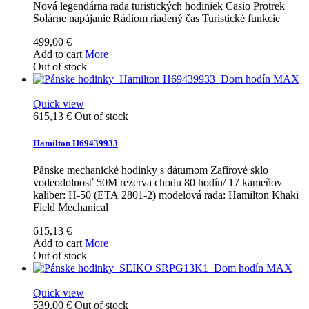
Nová legendárna rada turistických hodiniek Casio Protrek
Solárne napájanie Rádiom riadený čas Turistické funkcie
499,00 €
Add to cart
More
Out of stock
Quick view
615,13 €
Out of stock
Hamilton H69439933
Pánske mechanické hodinky s dátumom Zafírové sklo
vodeodolnosť 50M rezerva chodu 80 hodín/ 17 kameňov
kaliber: H-50 (ETA 2801-2) modelová rada: Hamilton Khaki
Field Mechanical
615,13 €
Add to cart
More
Out of stock
Quick view
539,00 €
Out of stock