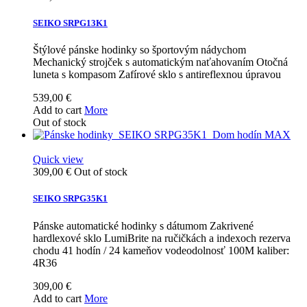
SEIKO SRPG13K1
Štýlové pánske hodinky so športovým nádychom
Mechanický strojček s automatickým naťahovaním Otočná
luneta s kompasom Zafírové sklo s antireflexnou úpravou
539,00 €
Add to cart
More
Out of stock
Quick view
309,00 €
Out of stock
SEIKO SRPG35K1
Pánske automatické hodinky s dátumom Zakrivené
hardlexové sklo LumiBrite na ručičkách a indexoch rezerva
chodu 41 hodín / 24 kameňov vodeodolnosť 100M kaliber:
4R36
309,00 €
Add to cart
More