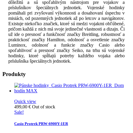
dôležitú a sú spoľahlivým nástrojom pre vojakov a
príslušníkov špeciálnych jednotiek. Vojenské hodinky
pomáhali pri zvyšovaní výkonnosti a dosahovaní úspechu v
misiách, od pozemných jednotiek až po letcov a navigátorov.
Existuje niekoľko značiek, ktoré sú medzi vojakmi obľúbené,
pričom každá z nich má svoje jedinečné vlastnosti a dizajn. Či
už ide o presnosť a funkčnosť značky Breitling, robustnosť a
praktickosť značky Hamilton, odolnosť a osvetlenie značky
Luminox, odolnosť a funkcie značky Casio alebo
spoľahlivosť a presnosť značky Seiko, na trhu sú vojenské
hodinky, ktoré spĺňajú potreby každého vojaka alebo
príslušníka špeciálnych jednotiek.
Produkty
Quick view
499,00 €
Out of stock
Sale!
Casio Protrek PRW-6900Y-1ER