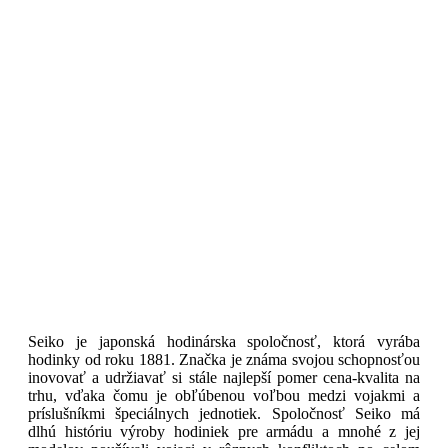
Seiko je japonská hodinárska spoločnosť, ktorá vyrába
hodinky od roku 1881. Značka je známa svojou schopnosťou
inovovať a udržiavať si stále najlepší pomer cena-kvalita na
trhu, vďaka čomu je obľúbenou voľbou medzi vojakmi a
príslušníkmi špeciálnych jednotiek. Spoločnosť Seiko má
dlhú históriu výroby hodiniek pre armádu a mnohé z jej