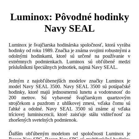
Luminox: Pôvodné hodinky
Navy SEAL
Luminox je švajčiarska hodinárska spoločnosť, ktorá vyrába
hodinky od roku 1989. Značka je známa svojimi robustnými a
odolnými hodinkami, ktoré sú určené na používanie v
extrémnych podmienkach. Luminox sú obľúbené medzi
príslušníkmi špeciálnych jednotiek, najmä Navy SEAL.
Jedným z najobľúbenejších modelov značky Luminox je
model Navy SEAL 3500. Navy SEAL 3500 sú potápačské
hodinky, ktoré majú jednosmernú lunetu a vodotesnosť do
200 metrov. Sú vybavené švajčiarskym quartzovým
strojčekom a puzdrom z uhlíkovej zmesi, vďaka čomu sú
ľahké a odolné. Navy SEAL 3500 sú známe aj vďaka
tríciovej luminiscencii, ktoré zaisťuje stálu viditeľnosť za
zhoršených svetelných podmienok.
Ďalším obľúbeným modelom od spoločnosti Luminox je