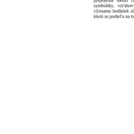
prepojenia medzi č
symboliky, vzťahov
významu hodiniek zí
ktorá sa podieľa na 