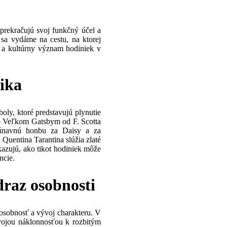
prekračujú svoj funkčný účel a
 sa vydáme na cestu, na ktorej
 a kultúrny význam hodiniek v
ika
boly, ktoré predstavujú plynutie
Vo Veľkom Gatsbym od F. Scotta
neúnavnú honbu za Daisy a za
Quentina Tarantina slúžia zlaté
kazujú, ako tikot hodiniek môže
ncie.
raz osobnosti
osobnosť a vývoj charakteru. V
svojou náklonnosťou k rozbitým