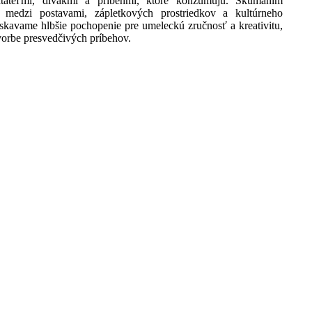
itateľmi, divákmi a príbehmi, ktoré konzumujú. Skúmaním
 medzi postavami, zápletkových prostriedkov a kultúrneho
skavame hlbšie pochopenie pre umeleckú zručnosť a kreativitu,
tvorbe presvedčivých príbehov.