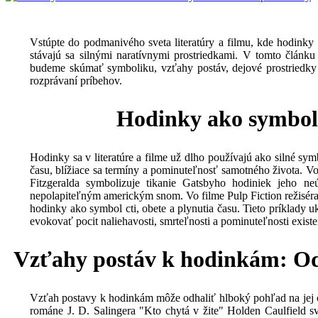
Vstúpte do podmanivého sveta literatúry a filmu, kde hodinky 
stávajú sa silnými naratívnymi prostriedkami. V tomto článku
budeme skúmať symboliku, vzťahy postáv, dejové prostriedky
rozprávaní príbehov.
Hodinky ako symbol
Hodinky sa v literatúre a filme už dlho používajú ako silné sym
času, blížiace sa termíny a pominuteľnosť samotného života. 
Fitzgeralda symbolizuje tikanie Gatsbyho hodiniek jeho 
nepolapiteľným americkým snom. Vo filme Pulp Fiction režiséra 
hodinky ako symbol cti, obete a plynutia času. Tieto príklady u
evokovať pocit naliehavosti, smrteľnosti a pominuteľnosti existe
Vzťahy postáv k hodinkám: Od
Vzťah postavy k hodinkám môže odhaliť hlboký pohľad na jej 
románe J. D. Salingera "Kto chytá v žite" Holden Caulfield 