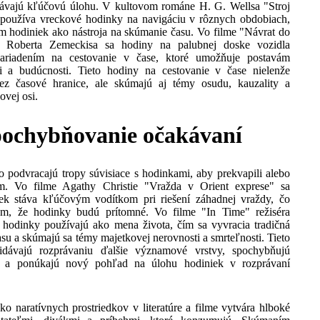
rávajú kľúčovú úlohu. V kultovom románe H. G. Wellsa "Stroj
 používa vreckové hodinky na navigáciu v rôznych obdobiach,
m hodiniek ako nástroja na skúmanie času. Vo filme "Návrat do
ra Roberta Zemeckisa sa hodiny na palubnej doske vozidla
ariadením na cestovanie v čase, ktoré umožňuje postavám
i a budúcnosti. Tieto hodiny na cestovanie v čase nielenže
cez časové hranice, ale skúmajú aj témy osudu, kauzality a
vej osi.
ochybňovanie očakávaní
sto podvracajú tropy súvisiace s hodinkami, aby prekvapili alebo
um. Vo filme Agathy Christie "Vražda v Orient exprese" sa
ek stáva kľúčovým vodítkom pri riešení záhadnej vraždy, čo
am, že hodinky budú prítomné. Vo filme "In Time" režiséra
hodinky používajú ako mena života, čím sa vyvracia tradičná
asu a skúmajú sa témy majetkovej nerovnosti a smrteľnosti. Tieto
idávajú rozprávaniu ďalšie významové vrstvy, spochybňujú
y a ponúkajú nový pohľad na úlohu hodiniek v rozprávaní
ako naratívnych prostriedkov v literatúre a filme vytvára hlboké