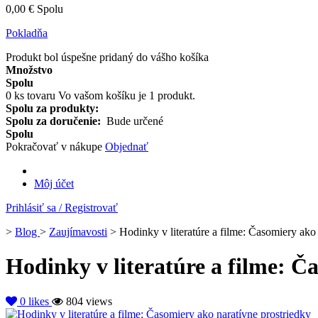
0,00 €
Spolu
Pokladňa
Produkt bol úspešne pridaný do vášho košíka
Množstvo
Spolu
0
ks tovaru
Vo vašom košíku je 1 produkt.
Spolu za produkty:
Spolu za doručenie:
Bude určené
Spolu
Pokračovať v nákupe
Objednať
Môj účet
Prihlásiť sa / Registrovať
>
Blog
>
Zaujímavosti
>
Hodinky v literatúre a filme: Časomiery ako
Hodinky v literatúre a filme: Č
0
likes
804 views