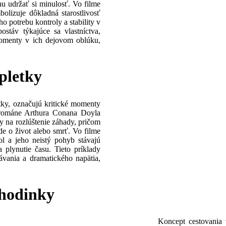
hu udržať si minulosť. Vo filme
lizuje dôkladná starostlivosť
 potrebu kontroly a stability v
ostáv týkajúce sa vlastníctva,
omenty v ich dejovom oblúku,
pletky
tky, označujú kritické momenty
 románe Arthura Conana Doyla
 na rozlúštenie záhady, pričom
ide o život alebo smrť. Vo filme
ol a jeho neistý pohyb stávajú
 plynutie času. Tieto príklady
ávania a dramatického napätia,
i hodinky
Koncept cestovania 