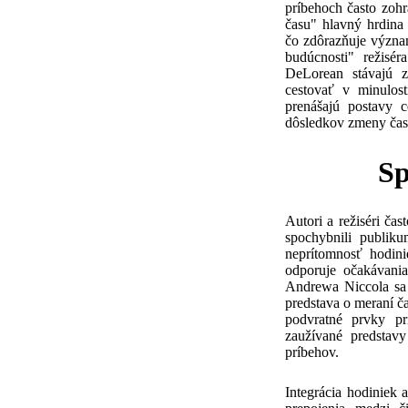
príbehoch často zoh
času" hlavný hrdina
čo zdôrazňuje význa
budúcnosti" režisé
DeLorean stávajú z
cestovať v minulost
prenášajú postavy 
dôsledkov zmeny časo
Sp
Autori a režiséri ča
spochybnili publik
neprítomnosť hodini
odporuje očakávani
Andrewa Niccola sa 
predstava o meraní č
podvratné prvky pr
zaužívané predstav
príbehov.
Integrácia hodiniek 