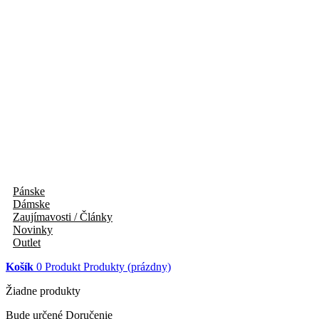
Pánske
Dámske
Zaujímavosti / Články
Novinky
Outlet
Košík
0
Produkt
Produkty
(prázdny)
Žiadne produkty
Bude určené
Doručenie