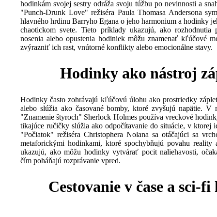
hodinkám svojej sestry odráža svoju túžbu po nevinnosti a sna
"Punch-Drunk Love" režiséra Paula Thomasa Andersona symbo
hlavného hrdinu Barryho Egana o jeho harmonium a hodinky jeho
chaotickom svete. Tieto príklady ukazujú, ako rozhodnutia p
nosenia alebo opustenia hodiniek môžu znamenať kľúčové m
zvýrazniť ich rast, vnútorné konflikty alebo emocionálne stavy.
Hodinky ako nástroj zá
Hodinky často zohrávajú kľúčovú úlohu ako prostriedky záple
alebo slúžia ako časované bomby, ktoré zvyšujú napätie. V
"Znamenie štyroch" Sherlock Holmes používa vreckové hodinky
tikajúce ručičky slúžia ako odpočítavanie do situácie, v ktorej 
"Počiatok" režiséra Christophera Nolana sa otáčajúci sa vrch
metaforickými hodinkami, ktoré spochybňujú povahu reality a
ukazujú, ako môžu hodinky vytvárať pocit naliehavosti, očak
čím poháňajú rozprávanie vpred.
Cestovanie v čase a sci-f