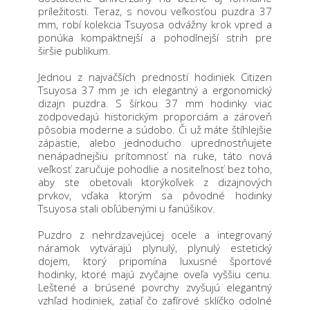
príležitosti. Teraz, s novou veľkosťou puzdra 37
mm, robí kolekcia Tsuyosa odvážny krok vpred a
ponúka kompaktnejší a pohodlnejší strih pre
širšie publikum.
Jednou z najväčších predností hodiniek Citizen
Tsuyosa 37 mm je ich elegantný a ergonomický
dizajn puzdra. S šírkou 37 mm hodinky viac
zodpovedajú historickým proporciám a zároveň
pôsobia moderne a súdobo. Či už máte štíhlejšie
zápästie, alebo jednoducho uprednostňujete
nenápadnejšiu prítomnosť na ruke, táto nová
veľkosť zaručuje pohodlie a nositeľnosť bez toho,
aby ste obetovali ktorýkoľvek z dizajnových
prvkov, vďaka ktorým sa pôvodné hodinky
Tsuyosa stali obľúbenými u fanúšikov.
Puzdro z nehrdzavejúcej ocele a integrovaný
náramok vytvárajú plynulý, plynulý estetický
dojem, ktorý pripomína luxusné športové
hodinky, ktoré majú zvyčajne oveľa vyššiu cenu.
Leštené a brúsené povrchy zvyšujú elegantný
vzhľad hodiniek, zatiaľ čo zafírové sklíčko odolné