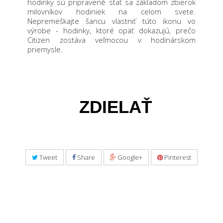
hodinky sú pripravené stať sa základom zbierok
milovníkov hodiniek na celom svete.
Nepremeškajte šancu vlastniť túto ikonu vo
výrobe - hodinky, ktoré opäť dokazujú, prečo
Citizen zostáva veľmocou v hodinárskom
priemysle.
ZDIELAŤ
Tweet
Share
Google+
Pinterest