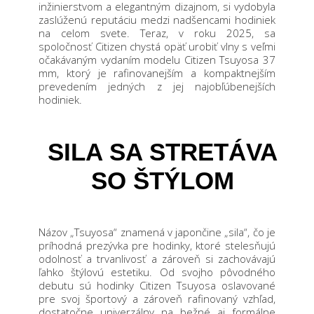
inžinierstvom a elegantným dizajnom, si vydobyla
zaslúženú reputáciu medzi nadšencami hodiniek
na celom svete. Teraz, v roku 2025, sa
spoločnosť Citizen chystá opäť urobiť vlny s veľmi
očakávaným vydaním modelu Citizen Tsuyosa 37
mm, ktorý je rafinovanejším a kompaktnejším
prevedením jedných z jej najobľúbenejších
hodiniek.
SILA SA STRETÁVA
SO ŠTÝLOM
Názov „Tsuyosa“ znamená v japončine „sila“, čo je
príhodná prezývka pre hodinky, ktoré stelesňujú
odolnosť a trvanlivosť a zároveň si zachovávajú
ľahko štýlovú estetiku. Od svojho pôvodného
debutu sú hodinky Citizen Tsuyosa oslavované
pre svoj športový a zároveň rafinovaný vzhľad,
dostatočne univerzálny na bežné aj formálne