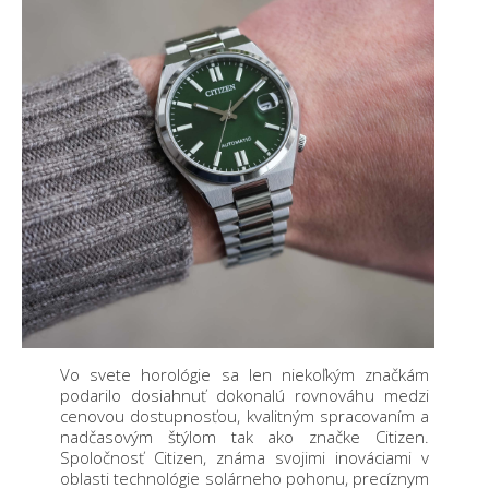
Vo svete horológie sa len niekoľkým značkám
podarilo dosiahnuť dokonalú rovnováhu medzi
cenovou dostupnosťou, kvalitným spracovaním a
nadčasovým štýlom tak ako značke Citizen.
Spoločnosť Citizen, známa svojimi inováciami v
oblasti technológie solárneho pohonu, precíznym