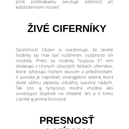
proti poškriabaniu zaručuje odolnosť pri
každodennom nosení.
ŽIVÉ CIFERNÍKY
Spoločnosť Citizen si uvedomuje, že skvelé
hodinky by mali byť rozšírením osobnosti ich
nositeľa. Preto sa hodinky Tsuyosa 37 mm
dodávajú v rôznych úžasných farbách ciferníkov,
ktoré vyhovujú rôznym vkusom a príležitostiam.
V ponuke je napríklad, smaragdovo zelená, ktorá
dodá vášmu zápästiu odvážny, luxusný nádych.
Tak isto aj tyrkysovo modrá vhodná ako
osviežujúci doplnok na chladné dni a k tomu
s pridá aj jemná lososová.
PRESNOSŤ