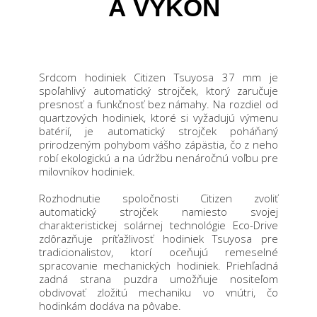
A VÝKON
Srdcom hodiniek Citizen Tsuyosa 37 mm je
spoľahlivý automatický strojček, ktorý zaručuje
presnosť a funkčnosť bez námahy. Na rozdiel od
quartzových hodiniek, ktoré si vyžadujú výmenu
batérií, je automatický strojček poháňaný
prirodzeným pohybom vášho zápästia, čo z neho
robí ekologickú a na údržbu nenáročnú voľbu pre
milovníkov hodiniek.
Rozhodnutie spoločnosti Citizen zvoliť
automatický strojček namiesto svojej
charakteristickej solárnej technológie Eco-Drive
zdôrazňuje príťažlivosť hodiniek Tsuyosa pre
tradicionalistov, ktorí oceňujú remeselné
spracovanie mechanických hodiniek. Priehľadná
zadná strana puzdra umožňuje nositeľom
obdivovať zložitú mechaniku vo vnútri, čo
hodinkám dodáva na pôvabe.