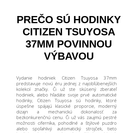
PREČO SÚ HODINKY
CITIZEN TSUYOSA
37MM POVINNOU
VÝBAVOU
Vydanie hodiniek Citizen Tsuyosa 37mm
predstavuje novú éru jednej z najobľúbenejších
kolekcií značky. Či už ste skúsený zberateľ
hodiniek, alebo hľadáte svoje prvé automatické
hodinky, Citizen Tsuyosa sú hodinky, ktoré
úspešne spájajú klasické proporcie, moderný
dizajn a mechanickú dokonalosť za
bezkonkurenčnú cenu. Či už vás zaujmú pestré
možnosti ciferníka, pohodlné a štýlové puzdro
alebo spoľahlivý automatický strojček, tieto