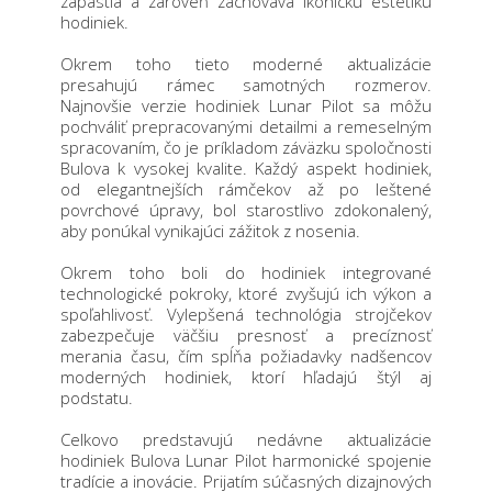
zápästia a zároveň zachováva ikonickú estetiku
hodiniek.
Okrem toho tieto moderné aktualizácie
presahujú rámec samotných rozmerov.
Najnovšie verzie hodiniek Lunar Pilot sa môžu
pochváliť prepracovanými detailmi a remeselným
spracovaním, čo je príkladom záväzku spoločnosti
Bulova k vysokej kvalite. Každý aspekt hodiniek,
od elegantnejších rámčekov až po leštené
povrchové úpravy, bol starostlivo zdokonalený,
aby ponúkal vynikajúci zážitok z nosenia.
Okrem toho boli do hodiniek integrované
technologické pokroky, ktoré zvyšujú ich výkon a
spoľahlivosť. Vylepšená technológia strojčekov
zabezpečuje väčšiu presnosť a precíznosť
merania času, čím spĺňa požiadavky nadšencov
moderných hodiniek, ktorí hľadajú štýl aj
podstatu.
Celkovo predstavujú nedávne aktualizácie
hodiniek Bulova Lunar Pilot harmonické spojenie
tradície a inovácie. Prijatím súčasných dizajnových