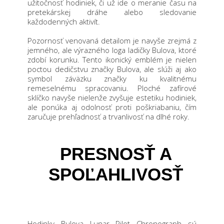
užitočnosť hodiniek, či už ide o meranie času na
pretekárskej dráhe alebo sledovanie
každodenných aktivít.
Pozornosť venovaná detailom je navyše zrejmá z
jemného, ale výrazného loga ladičky Bulova, ktoré
zdobí korunku. Tento ikonický emblém je nielen
poctou dedičstvu značky Bulova, ale slúži aj ako
symbol záväzku značky ku kvalitnému
remeselnému spracovaniu. Ploché zafírové
sklíčko navyše nielenže zvyšuje estetiku hodiniek,
ale ponúka aj odolnosť proti poškriabaniu, čím
zaručuje prehľadnosť a trvanlivosť na dlhé roky.
PRESNOSŤ A
SPOĽAHLIVOSŤ
Hodinky Bulova Lunar Pilot Chronograph sú