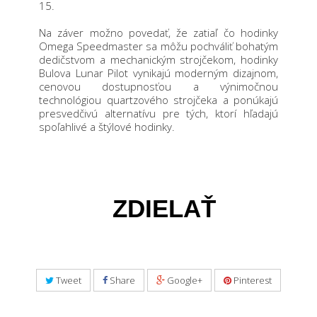
15
.
Na záver možno povedať, že zatiaľ čo hodinky
Omega Speedmaster sa môžu pochváliť bohatým
dedičstvom a mechanickým strojčekom, hodinky
Bulova Lunar Pilot vynikajú moderným dizajnom,
cenovou dostupnosťou a výnimočnou
technológiou quartzového strojčeka a ponúkajú
presvedčivú alternatívu pre tých, ktorí hľadajú
spoľahlivé a štýlové hodinky.
ZDIELAŤ
Tweet
Share
Google+
Pinterest