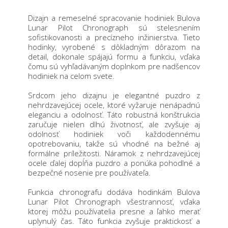
Dizajn a remeselné spracovanie hodiniek Bulova
Lunar Pilot Chronograph sú stelesnením
sofistikovanosti a precízneho inžinierstva. Tieto
hodinky, vyrobené s dôkladným dôrazom na
detail, dokonale spájajú formu a funkciu, vďaka
čomu sú vyhľadávaným doplnkom pre nadšencov
hodiniek na celom svete.
Srdcom jeho dizajnu je elegantné puzdro z
nehrdzavejúcej ocele, ktoré vyžaruje nenápadnú
eleganciu a odolnosť. Táto robustná konštrukcia
zaručuje nielen dlhú životnosť, ale zvyšuje aj
odolnosť hodiniek voči každodennému
opotrebovaniu, takže sú vhodné na bežné aj
formálne príležitosti. Náramok z nehrdzavejúcej
ocele ďalej dopĺňa puzdro a ponúka pohodlné a
bezpečné nosenie pre používateľa.
Funkcia chronografu dodáva hodinkám Bulova
Lunar Pilot Chronograph všestrannosť, vďaka
ktorej môžu používatelia presne a ľahko merať
uplynulý čas. Táto funkcia zvyšuje praktickosť a