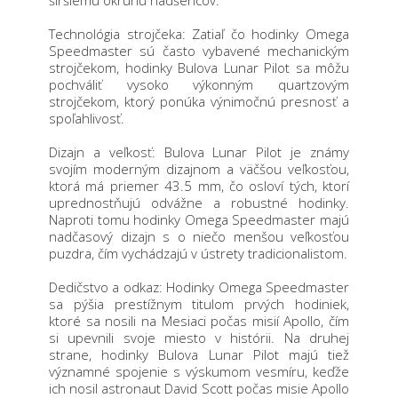
Technológia strojčeka: Zatiaľ čo hodinky Omega
Speedmaster sú často vybavené mechanickým
strojčekom, hodinky Bulova Lunar Pilot sa môžu
pochváliť vysoko výkonným quartzovým
strojčekom, ktorý ponúka výnimočnú presnosť a
spoľahlivosť
.
Dizajn a veľkosť: Bulova Lunar Pilot je známy
svojím moderným dizajnom a väčšou veľkosťou,
ktorá má priemer 43.5 mm, čo osloví tých, ktorí
uprednostňujú odvážne a robustné hodinky.
Naproti tomu hodinky Omega Speedmaster majú
nadčasový dizajn s o niečo menšou veľkosťou
puzdra, čím vychádzajú v ústrety tradicionalistom.
Dedičstvo a odkaz: Hodinky Omega Speedmaster
sa pýšia prestížnym titulom prvých hodiniek,
ktoré sa nosili na Mesiaci počas misií Apollo, čím
si upevnili svoje miesto v histórii. Na druhej
strane, hodinky Bulova Lunar Pilot majú tiež
významné spojenie s výskumom vesmíru, keďže
ich nosil astronaut David Scott počas misie Apollo