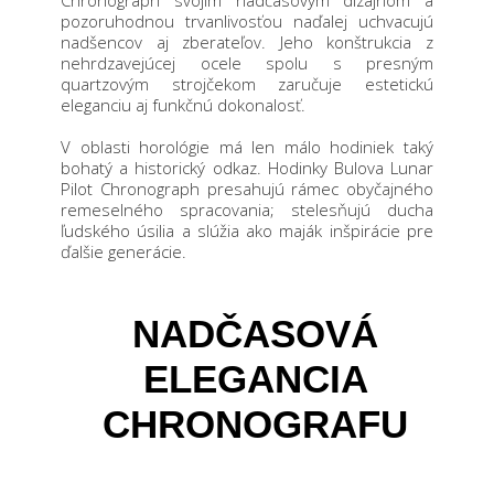
pozoruhodnou trvanlivosťou naďalej uchvacujú
nadšencov aj zberateľov. Jeho konštrukcia z
nehrdzavejúcej ocele spolu s presným
quartzovým strojčekom zaručuje estetickú
eleganciu aj funkčnú dokonalosť.
V oblasti horológie má len málo hodiniek taký
bohatý a historický odkaz. Hodinky Bulova Lunar
Pilot Chronograph presahujú rámec obyčajného
remeselného spracovania; stelesňujú ducha
ľudského úsilia a slúžia ako maják inšpirácie pre
ďalšie generácie.
NADČASOVÁ
ELEGANCIA
CHRONOGRAFU