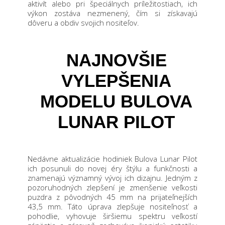
aktivít alebo pri špeciálnych príležitostiach, ich
výkon zostáva nezmenený, čím si získavajú
dôveru a obdiv svojich nositeľov
.
NAJNOVŠIE
VYLEPŠENIA
MODELU BULOVA
LUNAR PILOT
Nedávne aktualizácie hodiniek Bulova Lunar Pilot
ich posunuli do novej éry štýlu a funkčnosti a
znamenajú významný vývoj ich dizajnu.
Jedným z
pozoruhodných zlepšení je zmenšenie veľkosti
puzdra z pôvodných 45 mm na prijateľnejších
43,5 mm. Táto úprava zlepšuje nositeľnosť a
pohodlie, vyhovuje širšiemu spektru veľkostí