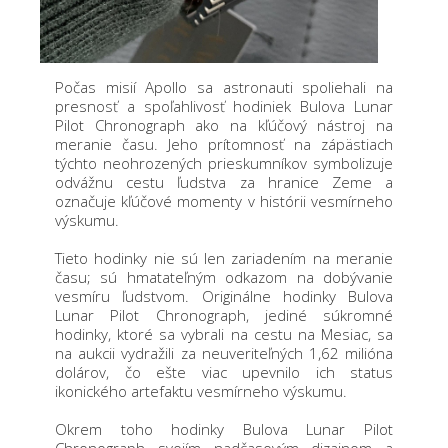
Počas misií Apollo sa astronauti spoliehali na
presnosť a spoľahlivosť hodiniek Bulova Lunar
Pilot Chronograph ako na kľúčový nástroj na
meranie času. Jeho prítomnosť na zápästiach
týchto neohrozených prieskumníkov symbolizuje
odvážnu cestu ľudstva za hranice Zeme a
označuje kľúčové momenty v histórii vesmírneho
výskumu
.
Tieto hodinky nie sú len zariadením na meranie
času; sú hmatateľným odkazom na dobývanie
vesmíru ľudstvom. Originálne hodinky Bulova
Lunar Pilot Chronograph, jediné súkromné
hodinky, ktoré sa vybrali na cestu na Mesiac, sa
na aukcii vydražili za neuveriteľných 1,62 milióna
dolárov, čo ešte viac upevnilo ich status
ikonického artefaktu vesmírneho výskumu
.
Okrem toho hodinky Bulova Lunar Pilot
Chronograph svojím nadčasovým dizajnom a