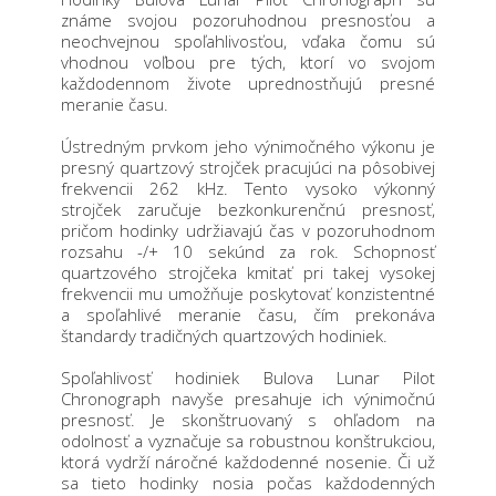
známe svojou pozoruhodnou presnosťou a
neochvejnou spoľahlivosťou, vďaka čomu sú
vhodnou voľbou pre tých, ktorí vo svojom
každodennom živote uprednostňujú presné
meranie času.
Ústredným prvkom jeho výnimočného výkonu je
presný quartzový strojček pracujúci na pôsobivej
frekvencii 262 kHz. Tento vysoko výkonný
strojček zaručuje bezkonkurenčnú presnosť,
pričom hodinky udržiavajú čas v pozoruhodnom
rozsahu -/+ 10 sekúnd za rok. Schopnosť
quartzového strojčeka kmitať pri takej vysokej
frekvencii mu umožňuje poskytovať konzistentné
a spoľahlivé meranie času, čím prekonáva
štandardy tradičných quartzových hodiniek.
Spoľahlivosť hodiniek Bulova Lunar Pilot
Chronograph navyše presahuje ich výnimočnú
presnosť. Je skonštruovaný s ohľadom na
odolnosť a vyznačuje sa robustnou konštrukciou,
ktorá vydrží náročné každodenné nosenie. Či už
sa tieto hodinky nosia počas každodenných