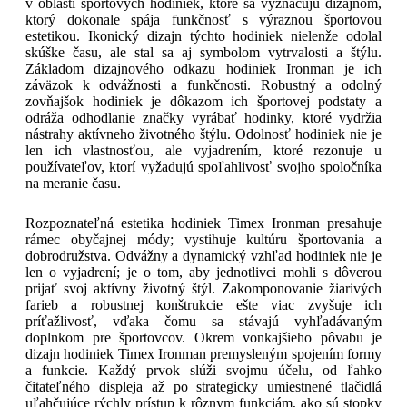
v oblasti športových hodiniek, ktoré sa vyznačujú dizajnom,
ktorý dokonale spája funkčnosť s výraznou športovou
estetikou. Ikonický dizajn týchto hodiniek nielenže odolal
skúške času, ale stal sa aj symbolom vytrvalosti a štýlu.
Základom dizajnového odkazu hodiniek Ironman je ich
záväzok k odvážnosti a funkčnosti. Robustný a odolný
zovňajšok hodiniek je dôkazom ich športovej podstaty a
odráža odhodlanie značky vyrábať hodinky, ktoré vydržia
nástrahy aktívneho životného štýlu. Odolnosť hodiniek nie je
len ich vlastnosťou, ale vyjadrením, ktoré rezonuje u
používateľov, ktorí vyžadujú spoľahlivosť svojho spoločníka
na meranie času.
Rozpoznateľná estetika hodiniek Timex Ironman presahuje
rámec obyčajnej módy; vystihuje kultúru športovania a
dobrodružstva. Odvážny a dynamický vzhľad hodiniek nie je
len o vyjadrení; je o tom, aby jednotlivci mohli s dôverou
prijať svoj aktívny životný štýl. Zakomponovanie žiarivých
farieb a robustnej konštrukcie ešte viac zvyšuje ich
príťažlivosť, vďaka čomu sa stávajú vyhľadávaným
doplnkom pre športovcov. Okrem vonkajšieho pôvabu je
dizajn hodiniek Timex Ironman premysleným spojením formy
a funkcie. Každý prvok slúži svojmu účelu, od ľahko
čitateľného displeja až po strategicky umiestnené tlačidlá
uľahčujúce rýchly prístup k rôznym funkciám, ako sú stopky