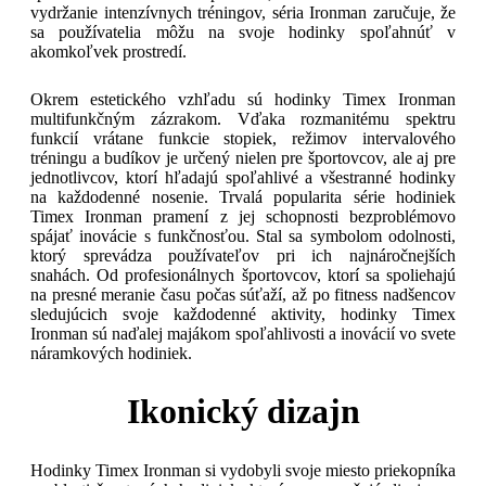
vydržanie intenzívnych tréningov, séria Ironman zaručuje, že
sa používatelia môžu na svoje hodinky spoľahnúť v
akomkoľvek prostredí.
Okrem estetického vzhľadu sú hodinky Timex Ironman
multifunkčným zázrakom. Vďaka rozmanitému spektru
funkcií vrátane funkcie stopiek, režimov intervalového
tréningu a budíkov je určený nielen pre športovcov, ale aj pre
jednotlivcov, ktorí hľadajú spoľahlivé a všestranné hodinky
na každodenné nosenie. Trvalá popularita série hodiniek
Timex Ironman pramení z jej schopnosti bezproblémovo
spájať inovácie s funkčnosťou. Stal sa symbolom odolnosti,
ktorý sprevádza používateľov pri ich najnáročnejších
snahách. Od profesionálnych športovcov, ktorí sa spoliehajú
na presné meranie času počas súťaží, až po fitness nadšencov
sledujúcich svoje každodenné aktivity, hodinky Timex
Ironman sú naďalej majákom spoľahlivosti a inovácií vo svete
náramkových hodiniek.
Ikonický dizajn
Hodinky Timex Ironman si vydobyli svoje miesto priekopníka