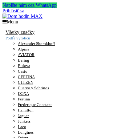
Napíšte nám cez WhatsApp
Prihlásiť sa
Menu
Všetky značky
Podľa výrobcu
Alexander Shorokhoff
Alpina
AVIATOR
Bering
Bulova
Casio
CERTINA
CITIZEN
Cuervo y Sobrinos
DOXA
Festina
Frederique Constant
Hamilton
Jaguar
Junkers
Laco
Longines
Orient