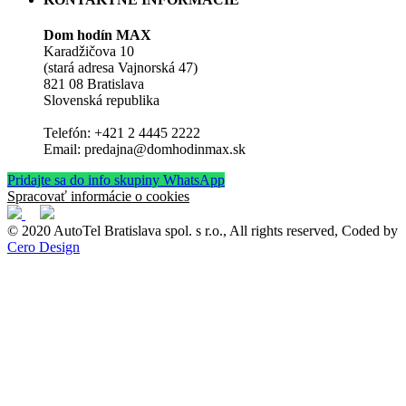
Dom hodín MAX
Karadžičova 10
(stará adresa Vajnorská 47)
821 08 Bratislava
Slovenská republika
Telefón: +421 2 4445 2222
Email: predajna@domhodinmax.sk
Pridajte sa do info skupiny WhatsApp
Spracovať informácie o cookies
© 2020 AutoTel Bratislava spol. s r.o., All rights reserved, Coded by
Cero Design