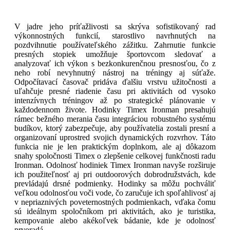
V jadre jeho príťažlivosti sa skrýva sofistikovaný rad
výkonnostných funkcií, starostlivo navrhnutých na
pozdvihnutie používateľského zážitku. Zahrnutie funkcie
presných stopiek umožňuje športovcom sledovať a
analyzovať ich výkon s bezkonkurenčnou presnosťou, čo z
neho robí nevyhnutný nástroj na tréningy aj súťaže.
Odpočítavací časovač pridáva ďalšiu vrstvu užitočnosti a
uľahčuje presné riadenie času pri aktivitách od vysoko
intenzívnych tréningov až po strategické plánovanie v
každodennom živote. Hodinky Timex Ironman presahujú
rámec bežného merania času integráciou robustného systému
budíkov, ktorý zabezpečuje, aby používatelia zostali presní a
organizovaní uprostred svojich dynamických rozvrhov. Táto
funkcia nie je len praktickým doplnkom, ale aj dôkazom
snahy spoločnosti Timex o zlepšenie celkovej funkčnosti radu
Ironman. Odolnosť hodiniek Timex Ironman navyše rozširuje
ich použiteľnosť aj pri outdoorových dobrodružstvách, kde
prevládajú drsné podmienky. Hodinky sa môžu pochváliť
veľkou odolnosťou voči vode, čo zaručuje ich spoľahlivosť aj
v nepriaznivých poveternostných podmienkach, vďaka čomu
sú ideálnym spoločníkom pri aktivitách, ako je turistika,
kempovanie alebo akékoľvek bádanie, kde je odolnosť
prvoradá.