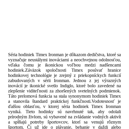
Séria hodiniek Timex Ironman je dôkazom dedičstva, ktoré sa
vyznačuje neustálymi inováciami a neochvejnou odolnosťou,
vďaka čomu je ikonickou voľbou medzi nadšencami
hodiniek.
Záväzok spoločnosti Timex posúvať hranice
hodinkovej technológie je zrejmý z priekopníckych funkcií
zabudovaných v sérii Ironman. Jednou z jej výrazných
inovácií je ikonické svetlo Indiglo, ktoré bolo zavedené na
zlepšenie viditeľnosti za zhoršených svetelných podmienok.
Táto prelomová funkcia sa stala synonymom hodiniek Timex
a stanovila štandard praktickej funkčnosti.
Vodotesnosť je
ďalšou oblasťou, v ktorej séria hodiniek Timex Ironman
vyniká. Tieto hodinky sú navrhnuté tak, aby odolali
prírodným živlom, sú vybavené na zvládanie vodných aktivít
a spĺňajú potreby športovcov, ktorí sa venujú rôznym
športom. Či už ide o plávanie, behanie v daždi alebo