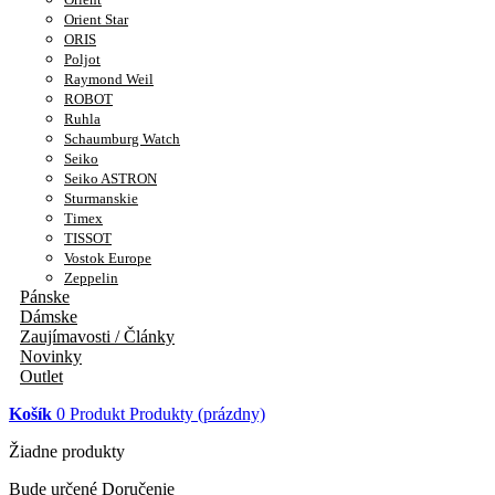
Orient Star
ORIS
Poljot
Raymond Weil
ROBOT
Ruhla
Schaumburg Watch
Seiko
Seiko ASTRON
Sturmanskie
Timex
TISSOT
Vostok Europe
Zeppelin
Pánske
Dámske
Zaujímavosti / Články
Novinky
Outlet
Košík
0
Produkt
Produkty
(prázdny)
Žiadne produkty
Bude určené
Doručenie