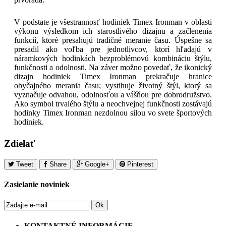
V podstate je všestrannosť hodiniek Timex Ironman v oblasti
výkonu výsledkom ich starostlivého dizajnu a začlenenia
funkcií, ktoré presahujú tradičné meranie času. Úspešne sa
presadil ako voľba pre jednotlivcov, ktorí hľadajú v
náramkových hodinkách bezproblémovú kombináciu štýlu,
funkčnosti a odolnosti. Na záver možno povedať, že ikonický
dizajn hodiniek Timex Ironman prekračuje hranice
obyčajného merania času; vystihuje životný štýl, ktorý sa
vyznačuje odvahou, odolnosťou a vášňou pre dobrodružstvo.
Ako symbol trvalého štýlu a neochvejnej funkčnosti zostávajú
hodinky Timex Ironman nezdolnou silou vo svete športových
hodiniek.
Zdielať
Tweet
Share
Google+
Pinterest
Zasielanie noviniek
Ok
KONTAKTNÉ INFORMÁCIE