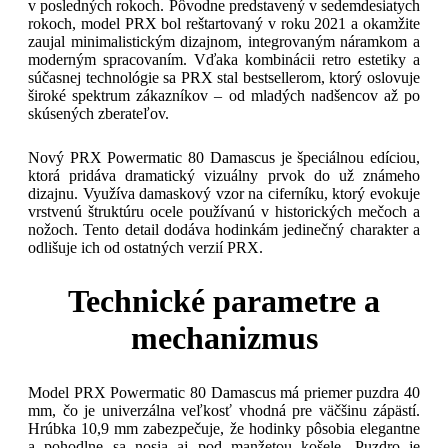
v posledných rokoch. Pôvodne predstavený v sedemdesiatych
rokoch, model PRX bol reštartovaný v roku 2021 a okamžite
zaujal minimalistickým dizajnom, integrovaným náramkom a
moderným spracovaním. Vďaka kombinácii retro estetiky a
súčasnej technológie sa PRX stal bestsellerom, ktorý oslovuje
široké spektrum zákazníkov – od mladých nadšencov až po
skúsených zberateľov.
Nový PRX Powermatic 80 Damascus je špeciálnou edíciou,
ktorá pridáva dramatický vizuálny prvok do už známeho
dizajnu. Využíva damaskový vzor na ciferníku, ktorý evokuje
vrstvenú štruktúru ocele používanú v historických mečoch a
nožoch. Tento detail dodáva hodinkám jedinečný charakter a
odlišuje ich od ostatných verzií PRX.
Technické parametre a
mechanizmus
Model PRX Powermatic 80 Damascus má priemer puzdra 40
mm, čo je univerzálna veľkosť vhodná pre väčšinu zápästí.
Hrúbka 10,9 mm zabezpečuje, že hodinky pôsobia elegantne
a pohodlne sa nosia aj pod manžetou košele. Puzdro je