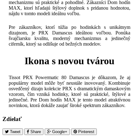
mechanizmu sú praktické a pohodlné. Zákazníci Dom hodín
MAX, ktorí hľadajú štýlový doplnok s pridanou hodnotou,
nájdu v tomto modeli ideálnu voľbu.
Pre zákazníkov, ktorí túžia po hodinkách s unikátnym
dizajnom, je PRX Damascus ideálnou voľbou. Ponúka
švajčiarsku kvalitu, moderný mechanizmus a jedinečný
ciferník, ktorý sa odlišuje od bežných modelov.
Ikona s novou tvárou
Tissot PRX Powermatic 80 Damascus je dôkazom, že aj
populárny model môže byť neustále inovovaný. Kombinuje
osvedčený dizajn kolekcie PRX s dramatickým damaskovým
vzorom, čím vzniká hodinky, ktoré sú praktické, štýlové a
jedinečné. Pre Dom hodín MAX je tento model atraktívnou
novinkou, ktorá dokáže zaujať široké spektrum zákazníkov.
Zdielať
Tweet
Share
Google+
Pinterest