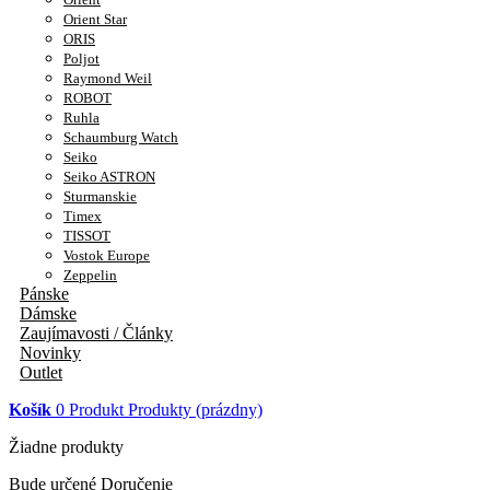
Orient Star
ORIS
Poljot
Raymond Weil
ROBOT
Ruhla
Schaumburg Watch
Seiko
Seiko ASTRON
Sturmanskie
Timex
TISSOT
Vostok Europe
Zeppelin
Pánske
Dámske
Zaujímavosti / Články
Novinky
Outlet
Košík
0
Produkt
Produkty
(prázdny)
Žiadne produkty
Bude určené
Doručenie