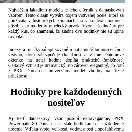
Najväčším lákadlom modelu je jeho ciferník s damaskovým
vzorom. Tento dizajn vytvára dojem vrstvenej ocele, ktorá sa
používala v historických zbraniach, no v kontexte hodiniek
pôsobí ako moderný umelecký prvok. Vzor je jedinečný pre
každý kus, čo znamená, že žiadne dve hodinky nie sú úplne
rovnaké.
Indexy a ručičky sú aplikované a potiahnuté luminiscenčnou
vrstvou, ktorá zabezpečuje čitateľnosť aj v tme. Dátumové
okienko na tretej hodine dopĺňa praktickú funkčnosť.
Celkový vzhľad je dramatický, no zároveň elegantný, čo robí
z PRX Damascus univerzálny model vhodný na rôzne
príležitosti.
Hodinky pre každodenných
nositeľov
Aj keď damaskový vzor pôsobí extravagantne, PRX
Powermatic 80 Damascus je stále hodinkami na každodenné
nosenie. Vďaka svojej veľkosti, vodotesnosti a spoľahlivému