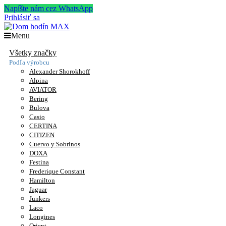
Napíšte nám cez WhatsApp
Prihlásiť sa
Menu
Všetky značky
Podľa výrobcu
Alexander Shorokhoff
Alpina
AVIATOR
Bering
Bulova
Casio
CERTINA
CITIZEN
Cuervo y Sobrinos
DOXA
Festina
Frederique Constant
Hamilton
Jaguar
Junkers
Laco
Longines
Orient