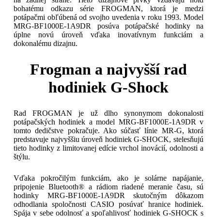
bohatému odkazu série FROGMAN, ktorá je medzi
potápačmi obľúbená od svojho uvedenia v roku 1993. Model
MRG-BF1000E-1A9DR posúva potápačské hodinky na
úplne novú úroveň vďaka inovatívnym funkciám a
dokonalému dizajnu.
Frogman a najvyšší rad
hodiniek G-Shock
Rad FROGMAN je už dlho synonymom dokonalosti
potápačských hodiniek a model MRG-BF1000E-1A9DR v
tomto dedičstve pokračuje. Ako súčasť línie MR-G, ktorá
predstavuje najvyššiu úroveň hodiniek G-SHOCK, stelesňujú
tieto hodinky z limitovanej edície vrchol inovácií, odolnosti a
štýlu.
Vďaka pokročilým funkciám, ako je solárne napájanie,
pripojenie Bluetooth® a rádiom riadené meranie času, sú
hodinky MRG-BF1000E-1A9DR skutočným dôkazom
odhodlania spoločnosti CASIO posúvať hranice hodiniek.
Spája v sebe odolnosť a spoľahlivosť hodiniek G-SHOCK s