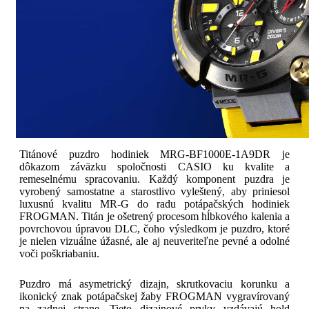
Titánové puzdro hodiniek MRG-BF1000E-1A9DR je
dôkazom záväzku spoločnosti CASIO ku kvalite a
remeselnému spracovaniu. Každý komponent puzdra je
vyrobený samostatne a starostlivo vyleštený, aby priniesol
luxusnú kvalitu MR-G do radu potápačských hodiniek
FROGMAN. Titán je ošetrený procesom hĺbkového kalenia a
povrchovou úpravou DLC, čoho výsledkom je puzdro, ktoré
je nielen vizuálne úžasné, ale aj neuveriteľne pevné a odolné
voči poškriabaniu.
Puzdro má asymetrický dizajn, skrutkovaciu korunku a
ikonický znak potápačskej žaby FROGMAN vygravírovaný
na zadnej strane. Tieto dizajnové prvky vzdávajú hold