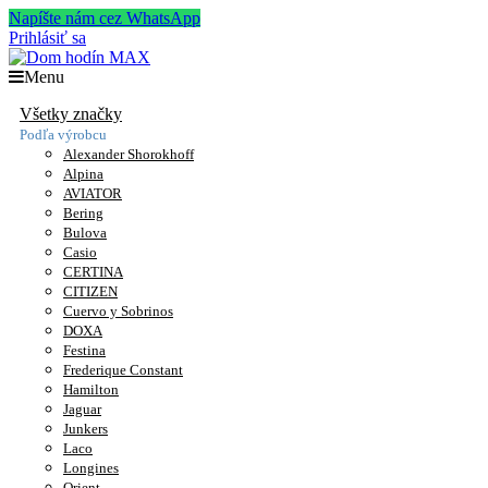
Napíšte nám cez WhatsApp
Prihlásiť sa
Menu
Všetky značky
Podľa výrobcu
Alexander Shorokhoff
Alpina
AVIATOR
Bering
Bulova
Casio
CERTINA
CITIZEN
Cuervo y Sobrinos
DOXA
Festina
Frederique Constant
Hamilton
Jaguar
Junkers
Laco
Longines
Orient