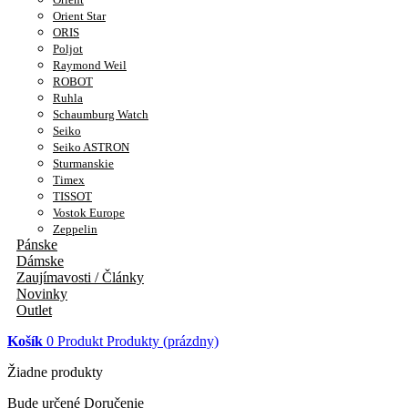
Orient Star
ORIS
Poljot
Raymond Weil
ROBOT
Ruhla
Schaumburg Watch
Seiko
Seiko ASTRON
Sturmanskie
Timex
TISSOT
Vostok Europe
Zeppelin
Pánske
Dámske
Zaujímavosti / Články
Novinky
Outlet
Košík
0
Produkt
Produkty
(prázdny)
Žiadne produkty
Bude určené
Doručenie