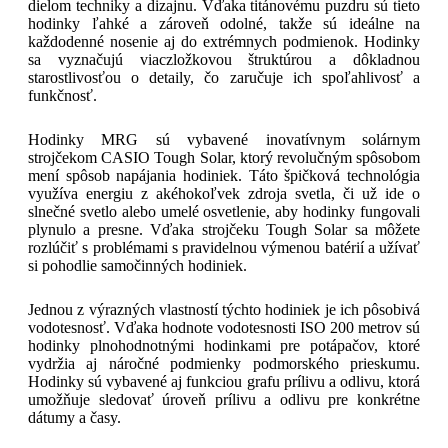
dielom techniky a dizajnu. Vďaka titánovému puzdru sú tieto
hodinky ľahké a zároveň odolné, takže sú ideálne na
každodenné nosenie aj do extrémnych podmienok. Hodinky
sa vyznačujú viaczložkovou štruktúrou a dôkladnou
starostlivosťou o detaily, čo zaručuje ich spoľahlivosť a
funkčnosť.
Hodinky MRG sú vybavené inovatívnym solárnym
strojčekom CASIO Tough Solar, ktorý revolučným spôsobom
mení spôsob napájania hodiniek. Táto špičková technológia
využíva energiu z akéhokoľvek zdroja svetla, či už ide o
slnečné svetlo alebo umelé osvetlenie, aby hodinky fungovali
plynulo a presne. Vďaka strojčeku Tough Solar sa môžete
rozlúčiť s problémami s pravidelnou výmenou batérií a užívať
si pohodlie samočinných hodiniek.
Jednou z výrazných vlastností týchto hodiniek je ich pôsobivá
vodotesnosť. Vďaka hodnote vodotesnosti ISO 200 metrov sú
hodinky plnohodnotnými hodinkami pre potápačov, ktoré
vydržia aj náročné podmienky podmorského prieskumu.
Hodinky sú vybavené aj funkciou grafu prílivu a odlivu, ktorá
umožňuje sledovať úroveň prílivu a odlivu pre konkrétne
dátumy a časy.