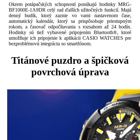
Okrem potápačských schopností ponúkajú hodinky MRG-
BF1000E-1A9DR celý rad ďalších užitočných funkcií. Majú
denný budík, ktorý zaznie vo vami nastavenom čase,
automatický kalendár, ktorý sa prispôsobuje priestupným
rokom, a časovač odpočítavania s rozsahom až 24 hodín.
Hodinky sú tiež vybavené pripojením Bluetooth®, ktoré
umožňuje ich pripojenie k aplikácii CASIO WATCHES pre
bezproblémovú integráciu so smartfónom.
Titánové puzdro a špičková
povrchová úprava