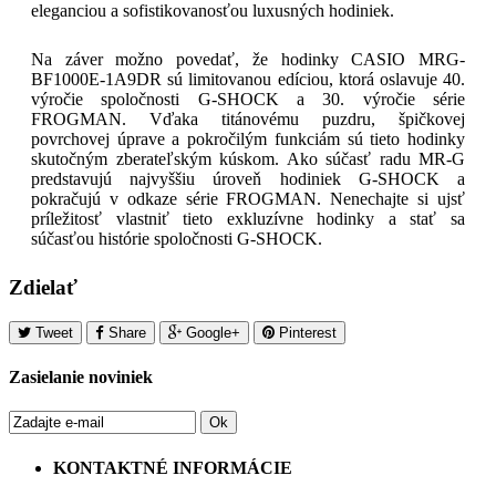
eleganciou a sofistikovanosťou luxusných hodiniek.
Na záver možno povedať, že hodinky CASIO MRG-
BF1000E-1A9DR sú limitovanou edíciou, ktorá oslavuje 40.
výročie spoločnosti G-SHOCK a 30. výročie série
FROGMAN. Vďaka titánovému puzdru, špičkovej
povrchovej úprave a pokročilým funkciám sú tieto hodinky
skutočným zberateľským kúskom. Ako súčasť radu MR-G
predstavujú najvyššiu úroveň hodiniek G-SHOCK a
pokračujú v odkaze série FROGMAN. Nenechajte si ujsť
príležitosť vlastniť tieto exkluzívne hodinky a stať sa
súčasťou histórie spoločnosti G-SHOCK.
Zdielať
Tweet
Share
Google+
Pinterest
Zasielanie noviniek
Ok
KONTAKTNÉ INFORMÁCIE