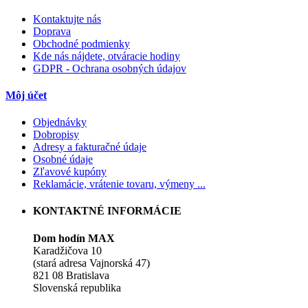
Kontaktujte nás
Doprava
Obchodné podmienky
Kde nás nájdete, otváracie hodiny
GDPR - Ochrana osobných údajov
Môj účet
Objednávky
Dobropisy
Adresy a fakturačné údaje
Osobné údaje
Zľavové kupóny
Reklamácie, vrátenie tovaru, výmeny ...
KONTAKTNÉ INFORMÁCIE
Dom hodín MAX
Karadžičova 10
(stará adresa Vajnorská 47)
821 08 Bratislava
Slovenská republika