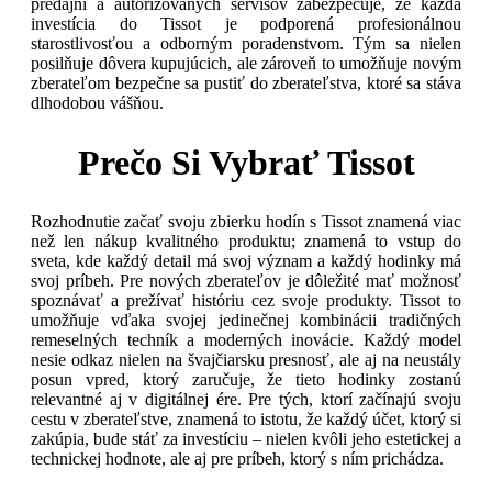
predajní a autorizovaných servisov zabezpečuje, že každá
investícia do Tissot je podporená profesionálnou
starostlivosťou a odborným poradenstvom. Tým sa nielen
posilňuje dôvera kupujúcich, ale zároveň to umožňuje novým
zberateľom bezpečne sa pustiť do zberateľstva, ktoré sa stáva
dlhodobou vášňou.
Prečo Si Vybrať Tissot
Rozhodnutie začať svoju zbierku hodín s Tissot znamená viac
než len nákup kvalitného produktu; znamená to vstup do
sveta, kde každý detail má svoj význam a každý hodinky má
svoj príbeh. Pre nových zberateľov je dôležité mať možnosť
spoznávať a prežívať históriu cez svoje produkty. Tissot to
umožňuje vďaka svojej jedinečnej kombinácii tradičných
remeselných techník a moderných inovácie. Každý model
nesie odkaz nielen na švajčiarsku presnosť, ale aj na neustály
posun vpred, ktorý zaručuje, že tieto hodinky zostanú
relevantné aj v digitálnej ére. Pre tých, ktorí začínajú svoju
cestu v zberateľstve, znamená to istotu, že každý účet, ktorý si
zakúpia, bude stáť za investíciu – nielen kvôli jeho estetickej a
technickej hodnote, ale aj pre príbeh, ktorý s ním prichádza.