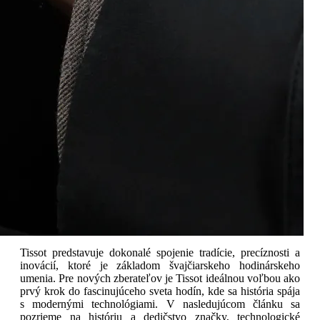
Tissot predstavuje dokonalé spojenie tradície, precíznosti a
inovácií, ktoré je základom švajčiarskeho hodinárskeho
umenia. Pre nových zberateľov je Tissot ideálnou voľbou ako
prvý krok do fascinujúceho sveta hodín, kde sa história spája
s modernými technológiami. V nasledujúcom článku sa
pozrieme na históriu a dedičstvo značky, technologické