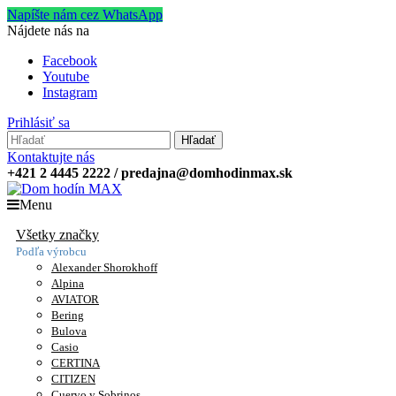
Napíšte nám cez WhatsApp
Nájdete nás na
Facebook
Youtube
Instagram
Prihlásiť sa
Hľadať
Kontaktujte nás
+421 2 4445 2222 / predajna@domhodinmax.sk
Menu
Všetky značky
Podľa výrobcu
Alexander Shorokhoff
Alpina
AVIATOR
Bering
Bulova
Casio
CERTINA
CITIZEN
Cuervo y Sobrinos