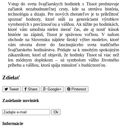
Vstup do sveta švajčiarskych hodiniek s Tissot predstavuje
začiatok nezabudnuteľnej cesty, kde sa stretáva história,
technológia a dizajn. Pre nových zberateľov je to príležitosť
spoznať hodnoty, ktoré stáli za generáciami výrobkov
vyrobených s precíznosťou a vášňou. Ak túžite po hodinkách,
ktoré vám umožnia nielen merať čas, ale aj nosiť kúsok
histórie na zápästí, Tissot je správnou voľbou. V našom
obchode na Slovensku nájdete široký výber modelov, ktoré
vám otvoria dvere do fascinujúceho sveta tradičného
švajčiarskeho hodinárstva. Pridajte sa k mnohým spokojným
zákazníkom, ktorí už objavili, že hodinky Tissot sú viac než
len módnym doplnkom – sú symbolom vášho životného
príbehu a vášňou, ktorá spája minulosť s budúcnosťou.
Zdielať
Tweet
Share
Google+
Pinterest
Zasielanie noviniek
Ok
Informácie