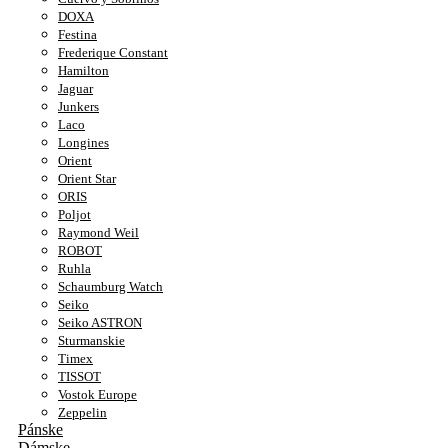
DOXA
Festina
Frederique Constant
Hamilton
Jaguar
Junkers
Laco
Longines
Orient
Orient Star
ORIS
Poljot
Raymond Weil
ROBOT
Ruhla
Schaumburg Watch
Seiko
Seiko ASTRON
Sturmanskie
Timex
TISSOT
Vostok Europe
Zeppelin
Pánske
Dámske