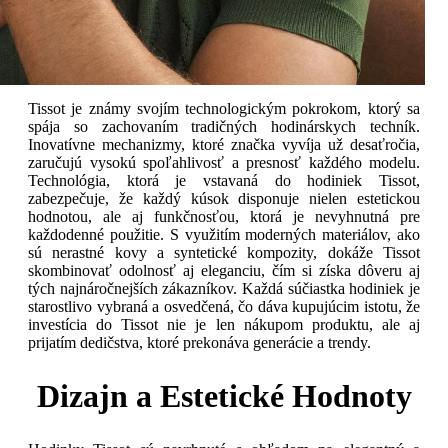
Tissot je známy svojím technologickým pokrokom, ktorý sa
spája so zachovaním tradičných hodinárskych techník.
Inovatívne mechanizmy, ktoré značka vyvíja už desaťročia,
zaručujú vysokú spoľahlivosť a presnosť každého modelu.
Technológia, ktorá je vstavaná do hodiniek Tissot,
zabezpečuje, že každý kúsok disponuje nielen estetickou
hodnotou, ale aj funkčnosťou, ktorá je nevyhnutná pre
každodenné použitie. S využitím moderných materiálov, ako
sú nerastné kovy a syntetické kompozity, dokáže Tissot
skombinovať odolnosť aj eleganciu, čím si získa dôveru aj
tých najnáročnejších zákazníkov. Každá súčiastka hodiniek je
starostlivo vybraná a osvedčená, čo dáva kupujúcim istotu, že
investícia do Tissot nie je len nákupom produktu, ale aj
prijatím dedičstva, ktoré prekonáva generácie a trendy.
Dizajn a Estetické Hodnoty