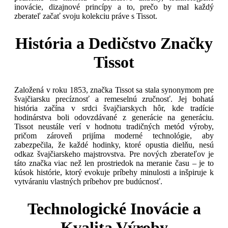
inovácie, dizajnové princípy a to, prečo by mal každý
zberateľ začať svoju kolekciu práve s Tissot.
História a Dedičstvo Značky
Tissot
Založená v roku 1853, značka Tissot sa stala synonymom pre
švajčiarsku precíznosť a remeselnú zručnosť. Jej bohatá
história začína v srdci švajčiarskych hôr, kde tradície
hodinárstva boli odovzdávané z generácie na generáciu.
Tissot neustále verí v hodnotu tradičných metód výroby,
pričom zároveň prijíma moderné technológie, aby
zabezpečila, že každé hodinky, ktoré opustia dielňu, nesú
odkaz švajčiarskeho majstrovstva. Pre nových zberateľov je
táto značka viac než len prostriedok na meranie času – je to
kúsok histórie, ktorý evokuje príbehy minulosti a inšpiruje k
vytváraniu vlastných príbehov pre budúcnosť.
Technologické Inovácie a
Kvalita Výroby