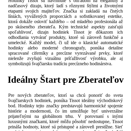
Hodinky Tissot sú navrhnuté s ohľadom na elegantný a
nadčasový dizajn, ktorý ladí s rôznymi štýlmi a životnými
etapami svojich majiteľov. Značka si zakladá na čistých
líniách, vyvážených proporciách a sofistikovanej estetike,
ktorá dokáže osloviť každého – od mladého profesionála až
po skúseného zberateľa. Kým technické aspekty zaisťujú
spoľahlivosť, dizajn hodiniek Tissot je dôkazom ich
odhodlania vytvárať produkty, ktoré sú zároveň funkčné a
umelecké. Každý model, či už ide o klasické automatické
hodinky alebo moderné chronografy, ponúka detailne
spracované ciferníky a precízne vyrezávané prvky, ktoré
nielenže zvyšujú vizuálnu príťažlivosť výrobku, ale aj
symbolizujú švajčiarsku tradíciu precízneho hodinárstva.
Ideálny Štart pre Zberateľov
Pre nových zberateľov, ktorí sa chcú ponoriť do sveta
švajčiarskych hodiniek, ponúka Tissot ideálny východiskový
bod. Hodinky tejto značky predstavujú harmonické spojenie
histórie a modernosti, čo im umožňuje byť univerzálne
prijateľnými na globálnom trhu. V porovnaní s inými
luxusnými značkami, ktoré môžu pôsobiť nedostupne, Tissot
prináša hodnoty, ktoré sú prístupné a zároveň prestížne. Sieť