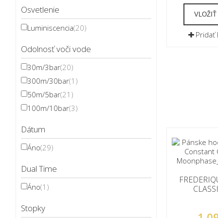
Osvetlenie
VLOŽIŤ
Luminiscencia
(20)
Pridať
Odolnosť voči vode
30m/3bar
(20)
300m/30bar
(1)
50m/5bar
(21)
100m/10bar
(3)
Dátum
Áno
(29)
Dual Time
FREDERIQ
Áno
(1)
CLASS
MOO
Stopky
1 0