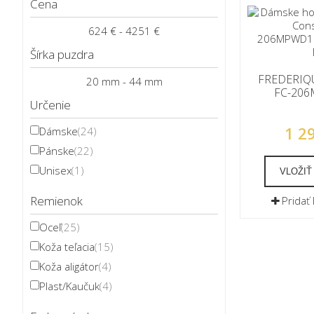
Cena
624 € - 4251 €
Šírka puzdra
FREDERIQ
20 mm - 44 mm
FC-20
Určenie
1 2
Dámske
(24)
Pánske
(22)
Unisex
(1)
VLOŽIŤ
Remienok
Pridať
Oceľ
(25)
Koža teľacia
(15)
Koža aligátor
(4)
Plast/Kaučuk
(4)