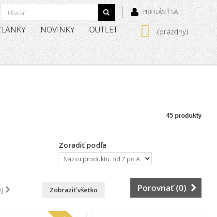
PRIHLÁSIŤ SA
 ČLÁNKY
NOVINKY
OUTLET
(prázdny)
45 produkty
Zoradiť podľa
Porovnať (
0
)
j
Zobraziť všetko