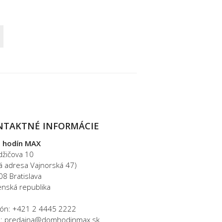
NTAKTNÉ INFORMÁCIE
 hodín MAX
džičova 10
rá adresa Vajnorská 47)
08 Bratislava
enská republika
fón: +421 2 4445 2222
l: predajna@domhodinmax.sk