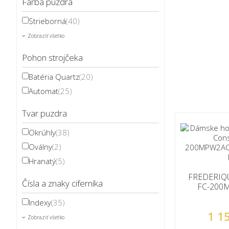
Farba púzdra
Strieborná
(40)
Zobraziť všetko
Pohon strojčeka
Batéria Quartz
(20)
Automat
(25)
Tvar puzdra
Okrúhly
(38)
Oválny
(2)
Hranatý
(5)
FREDERIQ
Čísla a znaky ciferníka
FC-200
Indexy
(35)
1 1
Zobraziť všetko