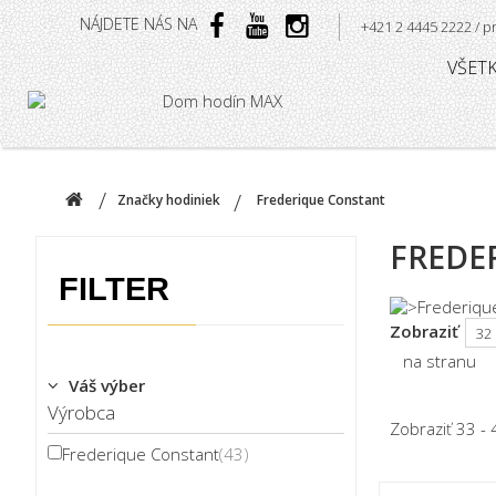
NÁJDETE NÁS NA
+421 2 4445 2222 /
VŠET
Značky hodiniek
Frederique Constant
FREDE
FILTER
Zobraziť
na stranu
Váš výber
Výrobca
Zobraziť 33 - 
Frederique Constant
(43)