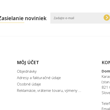
Zasielanie noviniek
MÔJ ÚČET
KO
Dom
Objednávky
Kara
Adresy a fakturačné údaje
(sta
Osobné údaje
821 
Reklamácie, vrátenie tovaru, výmeny ...
Slov
Tele
Emai