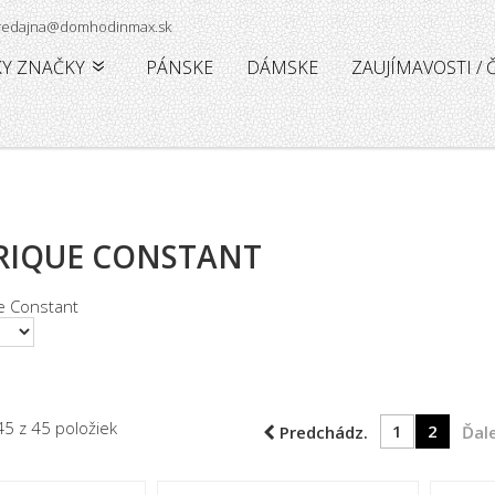
 predajna@domhodinmax.sk
KY ZNAČKY
PÁNSKE
DÁMSKE
ZAUJÍMAVOSTI /
RIQUE CONSTANT
45 z 45 položiek
1
2
Predchádz.
Ďale