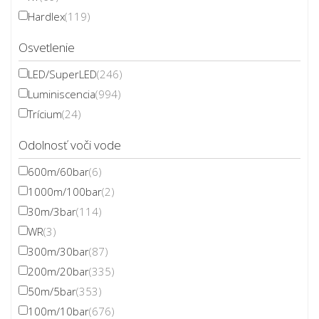
Hardlex
(119)
Osvetlenie
LED/SuperLED
(246)
Luminiscencia
(994)
Trícium
(24)
Odolnosť voči vode
600m/60bar
(6)
1000m/100bar
(2)
30m/3bar
(114)
WR
(3)
300m/30bar
(87)
200m/20bar
(335)
50m/5bar
(353)
100m/10bar
(676)