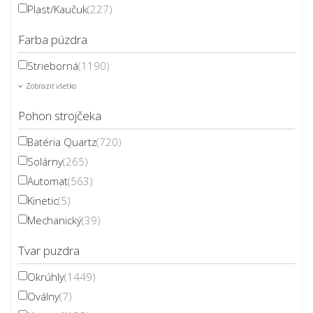
Plast/Kaučuk
(227)
Farba púzdra
Strieborná
(1190)
Zobraziť všetko
Pohon strojčeka
Batéria Quartz
(720)
Solárny
(265)
Automat
(563)
Kinetic
(5)
Mechanický
(39)
Tvar puzdra
Okrúhly
(1449)
Oválny
(7)