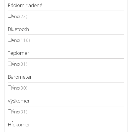
Rádiom riadené
Áno
(73)
Bluetooth
Áno
(116)
Teplomer
Áno
(31)
Barometer
Áno
(30)
Výškomer
Áno
(31)
Hĺbkomer