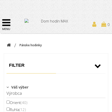
0
MENU
Pánske hodinky
FILTER
Váš výber
Výrobca
Orient
(40)
Ruhla
(12)