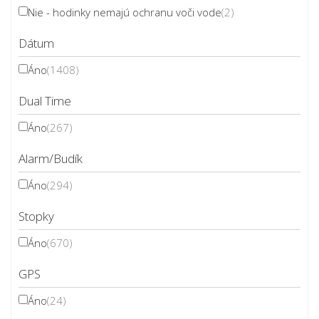
Nie - hodinky nemajú ochranu voči vode
(2)
Dátum
Áno
(1408)
Dual Time
Áno
(267)
Alarm/Budík
Áno
(294)
Stopky
Áno
(670)
GPS
Áno
(24)