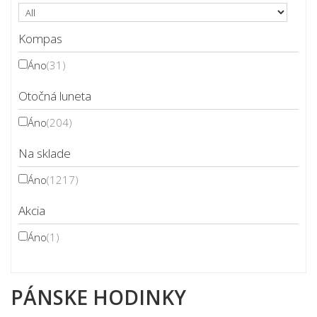
Kompas
Áno
(31)
Otočná luneta
Áno
(204)
Na sklade
Áno
(1217)
Akcia
Áno
(1)
PÁNSKE HODINKY