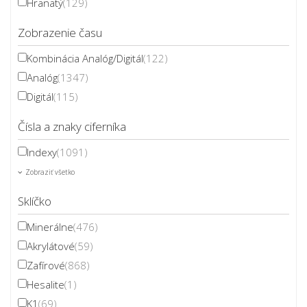
Hranatý
(129)
Zobrazenie času
Kombinácia Analóg/Digitál
(122)
Analóg
(1347)
Digitál
(115)
Čísla a znaky ciferníka
Indexy
(1091)
Zobraziť všetko
Sklíčko
Minerálne
(476)
Akrylátové
(59)
Zafírové
(868)
Hesalite
(1)
K1
(69)