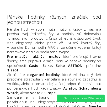
Pánske hodinky rôznych značiek pod
jednou strechou
Pánske hodinky robia muža mužom. Každý z nás má
predsa svoj jedinečný štýl a hodinky sú dokonalou
formou, ako ho dotvoriť. Či sa už jedná o športový život,
viac elegantný, alebo priam až luxusný životný štýl,
v ponuke Domu hodín MAX si zaručene vyberie každý
náramkové hodinky podľa toho svojho.
Pre mladých, akčných mužov
, ktorí preferujú hlavne
športy, sme pripravili v našej ponuke pánske hodinky od
spoločnosti
Casio
,
Seiko
,
Seiko ASTRON
,
prípadne
Tissot
.
Ak hľadáte
elegantné hodinky
, ktoré zvládnu celý deň
pracovné stretnutia v kancelárii, ale rovnako zapadnú aj
vo fitku, alebo k romantickej večeri, odporúčame siahnuť
po pánskych hodinkách značky
Aviator
,
Schaumburg
Watch
, alebo
Vostok Europe
.
Samozrejme v žiadnom prípade si nedovolíme
Napíšte nám cez WhatsApp
pozabudnúť na elegantných, vyzretých mužov, pre
ktorých sme si pripravili skutočné lahôdky.
Pánske