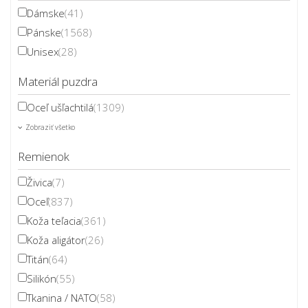
Dámske
(41)
Pánske
(1568)
Unisex
(28)
Materiál puzdra
Oceľ ušľachtilá
(1309)
Zobraziť všetko
Remienok
Živica
(7)
Oceľ
(837)
Koža teľacia
(361)
Koža aligátor
(26)
Titán
(64)
Silikón
(55)
Tkanina / NATO
(58)