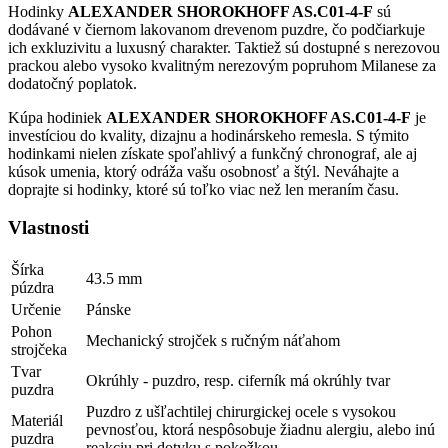
Hodinky
ALEXANDER SHOROKHOFF AS.C01-4-F
sú
dodávané v čiernom lakovanom drevenom puzdre, čo podčiarkuje
ich exkluzivitu a luxusný charakter. Taktiež sú dostupné s nerezovou
prackou alebo vysoko kvalitným nerezovým popruhom Milanese za
dodatočný poplatok​​.
Kúpa hodiniek
ALEXANDER SHOROKHOFF AS.C01-4-F
je
investíciou do kvality, dizajnu a hodinárskeho remesla. S týmito
hodinkami nielen získate spoľahlivý a funkčný chronograf, ale aj
kúsok umenia, ktorý odráža vašu osobnosť a štýl. Neváhajte a
doprajte si hodinky, ktoré sú toľko viac než len meraním času.
Vlastnosti
Šírka
43.5 mm
púzdra
Určenie
Pánske
Pohon
Mechanický strojček s ručným náťahom
strojčeka
Tvar
Okrúhly - puzdro, resp. ciferník má okrúhly tvar
puzdra
Puzdro z ušľachtilej chirurgickej ocele s vysokou
Materiál
pevnosťou, ktorá nespôsobuje žiadnu alergiu, alebo inú
puzdra
reakciu pri dotyku s pokožkou