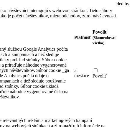
© 2020 AutoTel Bratislava spol. s r.o., All rights reserved, Coded by
Cero Design
ako návštevníci interagujú s webovou stránkou. Tieto súbory
ko je počet návštevníkov, miera odchodov, zdroj návštevnosti
Povoliť
Platnosť
(Skontrolovať
všetko)
aný službou Google Analytics počíta
iách a kampaniach a tiež sleduje
tický prehľad stránky. Súbor cookie
 a priraďuje náhodne vygenerované
čných návštevníkov.
Súbor cookie _ga
3
e Analytics počíta údaje o
mesiace
Povoliť
ampaniach a tiež sleduje používanie
ad stránky. Súbor cookie ukladá
aďuje náhodne vygenerované číslo na
števníkov.
e relevantných reklám a marketingových kampaní
íkov na webových stránkach a zhromažďujú informácie na