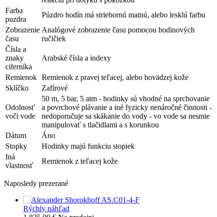
Farba
Púzdro hodín má striebornú matnú, alebo lesklú farbu
puzdra
Zobrazenie
Analógové zobrazenie času pomocou hodinových
času
ručičiek
Čísla a
znaky
Arabské čísla a indexy
ciferníka
Remienok
Remienok z pravej teľacej, alebo hovädzej kože
Sklíčko
Zafírové
50 m, 5 bar, 5 atm - hodinky sú vhodné na sprchovanie
Odolnosť
a povrchové plávanie a iné fyzicky nenáročné činnosti -
voči vode
nedoporučuje sa skákanie do vody - vo vode sa nesmie
manipulovať s tlačidlami a s korunkou
Dátum
Áno
Stopky
Hodinky majú funkciu stopiek
Iná
Remienok z teľacej kože
vlastnosť
Naposledy prezerané
Rýchly náhľad