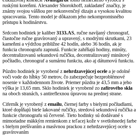
ruskými koreňmi. Alexander Shorokhoff, zakladateľ značky, je
známy svojou vášňou pre nekonvenčný dizajn a vysokou kvalitou
spracovania. Tento model je dôkazom jeho nekompromisného
prístupu k hodinárstvu.
Srdcom hodiniek je kaliber
3133.AS
, ručne navíjaný chronograf,
čiastočne ručne gravírovaný a upravený, s modrými skrutkami, 23
kameňmi a výdržou približne 42 hodín, alebo 36 hodín, ak je
funkcia chronografu zapnutá. Funkcie zahŕňajú hodiny, minúty,
decentralizovanú sekundovú ručičku, decentralizovaný minútový
počítadlo, chronograf a sumárnu funkciu, ako aj dátumovú funkciu​​.
Púzdro hodiniek je vyrobené z
nehrdzavejúcej ocele
a je odolné
voči vode do hĺbky 50 metrov, čo zabezpečuje bezproblémové
nosenie v každodennom živote. Priemer púzdra je 43,5 mm a jeho
výška je 13,65 mm. Sklo hodiniek je vyrobené zo
zafírového skla
na oboch stranách, s antireflexnou úpravou na prednej strane​​.
Ciferník je vyrobený z
emailu
, čiernej farby s bielymi počítadlami,
ktoré dopĺňajú biele lakované ručičky, stredová sekundová ručička a
funkcie chronografu sú červené. Tieto hodinky sú dodávané s
mimoriadne mäkkým remienkom z teľacej kože v svetlohnedej farbe
s bielym prešívaním a masívnou prackou z nehrdzavejúcej ocele s
gravírovaním​