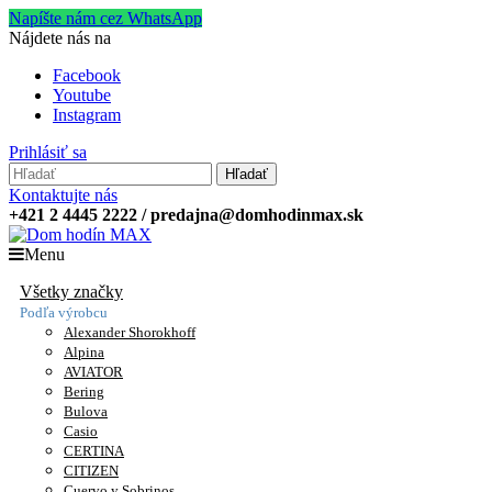
Napíšte nám cez WhatsApp
Nájdete nás na
Facebook
Youtube
Instagram
Prihlásiť sa
Hľadať
Kontaktujte nás
+421 2 4445 2222 / predajna@domhodinmax.sk
Menu
Všetky značky
Podľa výrobcu
Alexander Shorokhoff
Alpina
AVIATOR
Bering
Bulova
Casio
CERTINA
CITIZEN
Cuervo y Sobrinos