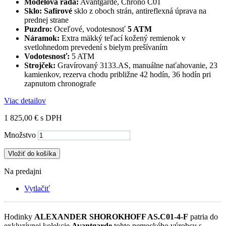
Modelová rada:
Avantgarde, Chrono C01
Sklo:
Safírové
sklo z oboch strán, antireflexná úprava na
prednej strane
Puzdro:
Oceľové, vodotesnosť
5 ATM
Náramok:
Extra mäkký teľací kožený remienok v
svetlohnedom prevedení s bielym prešívaním
Vodotesnosť:
5 ATM
Strojček:
Gravírovaný 3133.AS, manuálne naťahovanie, 23
kamienkov, rezerva chodu približne 42 hodín, 36 hodín pri
zapnutom chronografe
Viac detailov
1 825,00 €
s DPH
Množstvo
Vložiť do košíka
Na predajni
Vytlačiť
Hodinky
ALEXANDER SHOROKHOFF AS.C01-4-F
patria do
exkluzívnej kolekcie
Avantgarde
tohto nemeckého výrobcu s