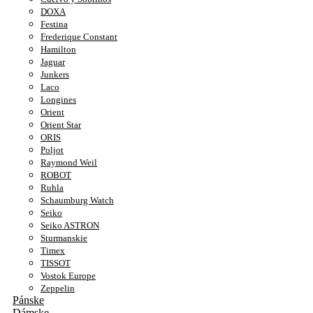
DOXA
Festina
Frederique Constant
Hamilton
Jaguar
Junkers
Laco
Longines
Orient
Orient Star
ORIS
Poljot
Raymond Weil
ROBOT
Ruhla
Schaumburg Watch
Seiko
Seiko ASTRON
Sturmanskie
Timex
TISSOT
Vostok Europe
Zeppelin
Pánske
Dámske