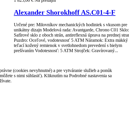
1 825,00 €
Na predajni
Alexander Shorokhoff AS.C01-4-F
Určené pre: Milovníkov mechanických hodiniek s vkusom pre
unikátny dizajn Modelová rada: Avantgarde, Chrono C01 Sklo:
Safírové sklo z oboch strán, antireflexná úprava na prednej stra
Puzdro: Oceľové, vodotesnosť 5 ATM Náramok: Extra mäkký
teľací kožený remienok v svetlohnedom prevedení s bielym
prešívaním Vodotesnosť: 5 ATM Strojček: Gravírovaný...
1 825,00 €
rávne (cookies nevyhnutné) a pre vytváranie služieb a ponúk
Vložiť do košíka
môžete s nimi súhlasiť). Kliknutím na Podrobné nastavenia sa
Na predajni
žívate.
Pridať k porovnaniu
prev
next
Zasielanie noviniek
Ok