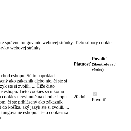
Informácie
Môj účet
KONTAKTNÉ INFORMÁCIE
Dom hodín MAX
e správne fungovanie webovej stránky. Tieto súbory cookie
Karadžičova 10
prvky webovej stránky.
(stará adresa Vajnorská 47)
821 08 Bratislava
Povoliť
Slovenská republika
Platnosť
(Skontrolovať
všetko)
Telefón: +421 2 4445 2222
 chod eshopu. Sú to napríklad
Email: predajna@domhodinmax.sk
sený ako zákazník alebo nie, či ste si
yk ste si zvolili, ... Čiže čisto
Nájdete nás na
e eshopu. Tieto cookies sa nikomu
ú cookies nevyhnuté na chod eshopu.
20 dní
Facebook
Povoliť
om, či ste prihlásený ako zákazník
Youtube
i do košíka, aký jazyk ste si zvolili, ...
Instagram
 fungovanie eshopu. Tieto cookies sa
ú
Pridajte sa do info skupiny WhatsApp
Spracovať informácie o cookies