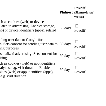
Povoliť
Platnosť
(Skontrolovať
všetko)
ch as cookies (web) or device
elated to advertising.
Enables storage,
30 days
) or device identifiers (apps), related
Povoliť
nding user data to Google for
s.
Sets consent for sending user data to
30 days
Povoliť
ing purposes.
rsonalized advertising.
Sets consent for
30 days
ising.
Povoliť
ch as cookies (web) or app identifiers
alytics, e.g. visit duration.
Enables
30 days
kies (web) or app identifiers (apps),
Povoliť
 e.g. visit duration.