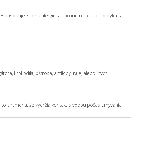
espôsobuje žiadnu alergiu, alebo inú reakciu pri dotyku s
ora, krokodíla, pštrosa, antilopy, raje, alebo iných
ti, to znamená, že vydržia kontakt s vodou počas umývania