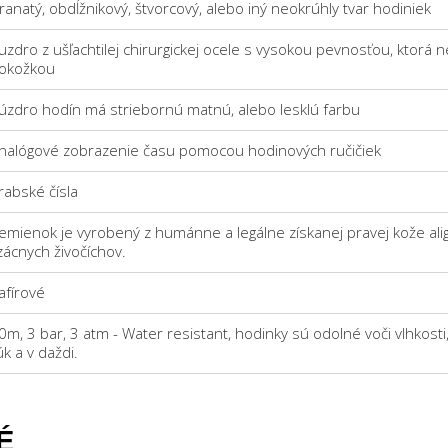
ranatý, obdĺžnikový, štvorcový, alebo iný neokrúhly tvar hodiniek
uzdro z ušľachtilej chirurgickej ocele s vysokou pevnosťou, ktorá n
okožkou
úzdro hodín má striebornú matnú, alebo lesklú farbu
nalógové zobrazenie času pomocou hodinových ručičiek
rabské čísla
emienok je vyrobený z humánne a legálne získanej pravej kože aligát
zácnych živočíchov.
afírové
0m, 3 bar, 3 atm - Water resistant, hodinky sú odolné voči vlhkos
úk a v daždi.
É