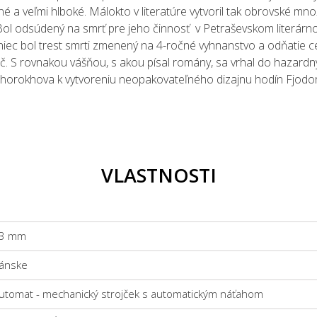
é a veľmi hlboké. Málokto v literatúre vytvoril tak obrovské mno
ov. Bol odsúdený na smrť pre jeho činnosť v Petraševskom literár
koniec bol trest smrti zmenený na 4-ročné vyhnanstvo a odňatie c
ý hráč. S rovnakou vášňou, s akou písal romány, sa vrhal do haza
Shorokhova k vytvoreniu neopakovateľného dizajnu hodín Fjodor
VLASTNOSTI
3 mm
ánske
utomat - mechanický strojček s automatickým náťahom