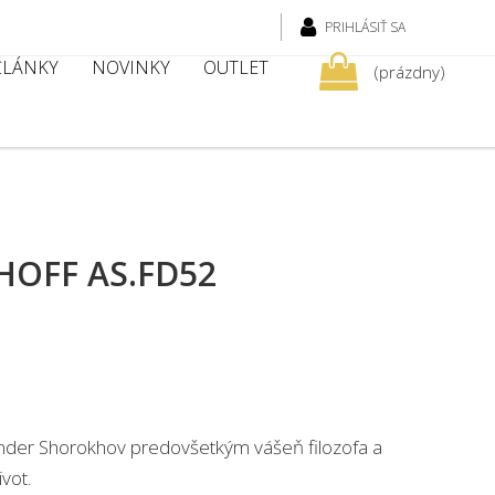
PRIHLÁSIŤ SA
 ČLÁNKY
NOVINKY
OUTLET
(prázdny)
OFF AS.FD52
xander Shorokhov predovšetkým vášeň filozofa a
vot.