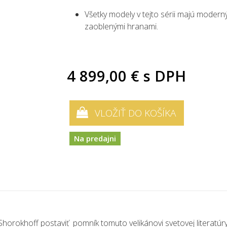
Všetky modely v tejto sérii majú modern
zaoblenými hranami.
4 899,00 €
s DPH
VLOŽIŤ DO KOŠÍKA
Na predajni
Shorokhoff postaviť pomník tomuto velikánovi svetovej literatú