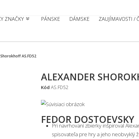
KY ZNAČKY
PÁNSKE
DÁMSKE
ZAUJÍMAVOSTI /
 Shorokhoff AS.FD52
ALEXANDER SHOROKH
Kód
AS.FD52
FEDOR DOSTOEVSKY
Pri navrhovaní zbierky inšpiroval Ale
spisovateľa pre hry a jeho neobvyklý ži