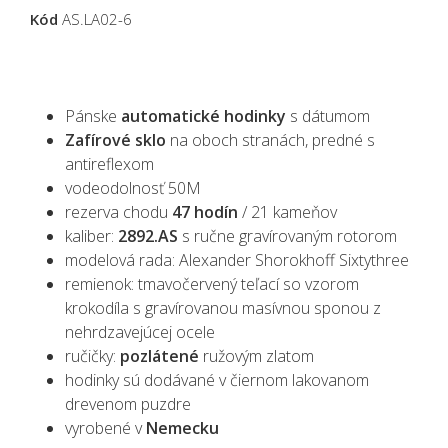
Kód
AS.LA02-6
Pánske
automatické hodinky
s dátumom
Zafírové sklo
na oboch stranách, predné s
antireflexom
vodeodolnosť 50M
rezerva chodu
47 hodín
/ 21 kameňov
kaliber:
2892.AS
s
ručne gravírovaným rotorom
modelová rada: Alexander Shorokhoff
Sixtythree
remienok: tmavočervený teľací so vzorom
krokodíla s gravírovanou masívnou sponou z
nehrdzavejúcej ocele
ručičky:
pozlátené
ružovým zlatom
hodinky sú dodávané v čiernom lakovanom
drevenom puzdre
vyrobené v
Nemecku