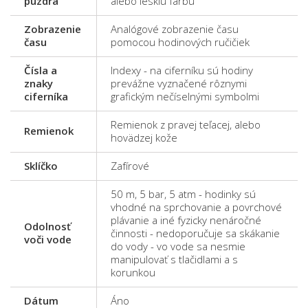
puzdra
alebo lesklú farbu
Zobrazenie
Analógové zobrazenie času
času
pomocou hodinových ručičiek
Čísla a
Indexy - na ciferníku sú hodiny
znaky
prevážne vyznačené rôznymi
ciferníka
grafickým nečíselnými symbolmi
Remienok z pravej teľacej, alebo
Remienok
hovädzej kože
Sklíčko
Zafírové
50 m, 5 bar, 5 atm - hodinky sú
vhodné na sprchovanie a povrchové
plávanie a iné fyzicky nenáročné
Odolnosť
činnosti - nedoporučuje sa skákanie
voči vode
do vody - vo vode sa nesmie
manipulovať s tlačidlami a s
korunkou
Dátum
Áno