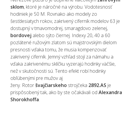
sklom
, ktoré je náročné na výrobu.
Vodotesnosť
hodiniek je 50 M.
Rovnako ako modely zo
šesťdesiatych rokov, zakrivený ciferník modelov 63 je
dostupný v tmavomodrej, smaragdovo zelenej,
bordovej
alebo sýto čiernej.
Indexy 20, 40 a 60
pozlátené ružovým zlatom sú majstrovským dielom
presnosti vďaka tomu, že musia kompenzovať
zakrivený ciferník.
Jemný vzhľad stojí za námahu a
vďaka zakrivenému sklíčku vyzerajú hodinky väčšie,
než v skutočnosti sú.
Tento efekt robí hodinky
obľúbenými pre mužov aj
ženy.
Rotor
švajčiarskeho
strojčeka
2892.AS
je
prispôsobený tak, ako by ste očakávali od
Alexandra
Shorokhoffa
.