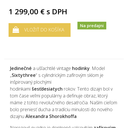
1 299,00 €
s DPH
Na predajni
VLOŽIŤ DO KOŠÍKA
Jedinečné
a ušľachtilé vintage
hodinky
.
Model
„
Sixtythree
“ s cylindrickým zafírovým sklom je
inšpirovaný plochými
hodinkami
šesťdesiatych
rokov.
Tento dizajn bol v
tom čase veľmi populárny a definuje obraz, ktorý
máme z tohto revolučného desaťročia.
Naším cieľom
bolo preniesť ducha a tradíciu minulosti do nového
dizajnu
Alexandra Shorokhoffa
.
Nerezové puzdro je doplnené valcovitým
zafírovým