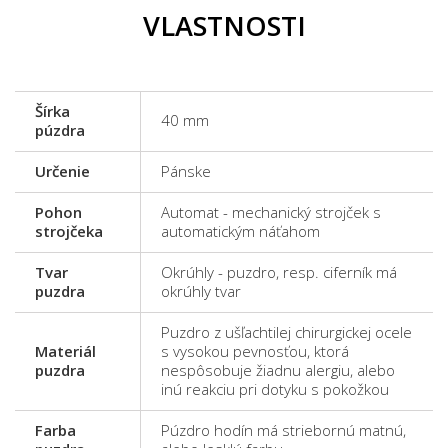
VLASTNOSTI
Šírka
40 mm
púzdra
Určenie
Pánske
Pohon
Automat - mechanický strojček s
strojčeka
automatickým náťahom
Tvar
Okrúhly - puzdro, resp. ciferník má
puzdra
okrúhly tvar
Puzdro z ušľachtilej chirurgickej ocele
Materiál
s vysokou pevnosťou, ktorá
puzdra
nespôsobuje žiadnu alergiu, alebo
inú reakciu pri dotyku s pokožkou
Farba
Púzdro hodín má striebornú matnú,