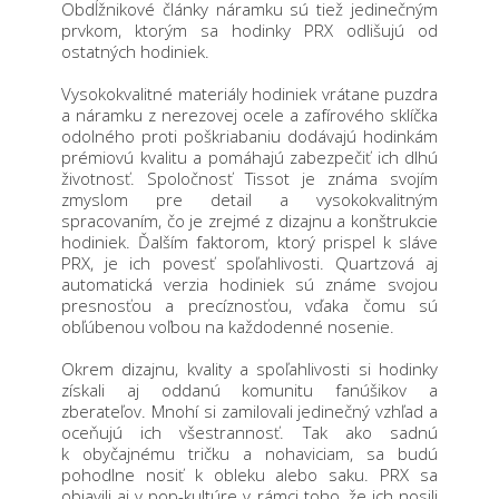
Obdĺžnikové články náramku sú tiež jedinečným
prvkom, ktorým sa hodinky PRX odlišujú od
ostatných hodiniek.
Vysokokvalitné materiály hodiniek vrátane puzdra
a náramku z nerezovej ocele a zafírového sklíčka
odolného proti poškriabaniu dodávajú hodinkám
prémiovú kvalitu a pomáhajú zabezpečiť ich dlhú
životnosť. Spoločnosť Tissot je známa svojím
zmyslom pre detail a vysokokvalitným
spracovaním, čo je zrejmé z dizajnu a konštrukcie
hodiniek. Ďalším faktorom, ktorý prispel k sláve
PRX, je ich povesť spoľahlivosti. Quartzová aj
automatická verzia hodiniek sú známe svojou
presnosťou a precíznosťou, vďaka čomu sú
obľúbenou voľbou na každodenné nosenie.
Okrem dizajnu, kvality a spoľahlivosti si hodinky
získali aj oddanú komunitu fanúšikov a
zberateľov. Mnohí si zamilovali jedinečný vzhľad a
oceňujú ich všestrannosť. Tak ako sadnú
k obyčajnému tričku a nohaviciam, sa budú
pohodlne nosiť k obleku alebo saku. PRX sa
objavili aj v pop-kultúre v rámci toho, že ich nosili