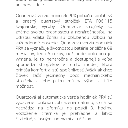
ani nedali dole.
Quartzovú verziu hodiniek PRX poháňa spoľahlivý
a presný quartzový strojček ETA F06.115
švajčiarskej výroby. Quartzové strojčeky sú
známe svojou presnosťou a nenáročnosťou na
údržbu, vďaka čomu sú obľúbenou voľbou na
každodenné nosenie. Quartzová verzia hodiniek
PRX sa vyznačuje životnosťou batérie približne 68
mesiacov, teda 5 rokov, než bude potrebná jej
výmena. Je to nenáročná a dostupnejšia voľba
spomedzi strojčekov v tomto modeli, ktorá
prináša komfort a istú spoľahlivosť. Avšak ak chce
človek zažiť jedinečný pocit mechanického
strojčeka a jeho pulzu, má na výber aj túto
možnosť.
Quartzová aj automatická verzia hodiniek PRX sú
vybavené funkciou zobrazenia dátumu, ktorá sa
nachádza na ciferníku na pozícii 3. hodiny.
Rozloženie ciferníka je prehľadné a ľahko
čitateľné, s jasnými indexami a ručičkami.