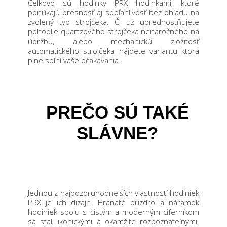
Celkovo sú hodinky PRX hodinkami, ktoré
ponúkajú presnosť aj spoľahlivosť bez ohľadu na
zvolený typ strojčeka. Či už uprednostňujete
pohodlie quartzového strojčeka nenáročného na
údržbu, alebo mechanickú zložitosť
automatického strojčeka nájdete variantu ktorá
plne splní vaše očakávania.
PREČO SÚ TAKÉ
SLÁVNE?
Jednou z najpozoruhodnejších vlastností hodiniek
PRX je ich dizajn. Hranaté puzdro a náramok
hodiniek spolu s čistým a moderným ciferníkom
sa stali ikonickými a okamžite rozpoznateľnými.