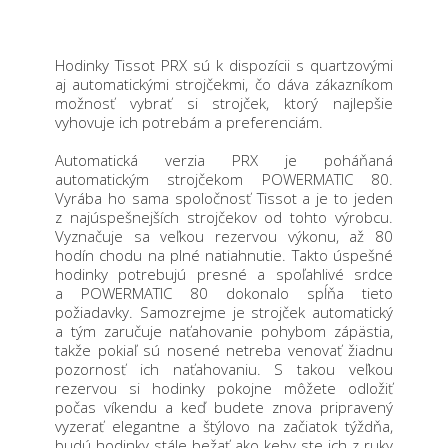
Hodinky Tissot PRX sú k dispozícii s quartzovými
aj automatickými strojčekmi, čo dáva zákazníkom
možnosť vybrať si strojček, ktorý najlepšie
vyhovuje ich potrebám a preferenciám.
Automatická verzia PRX je poháňaná
automatickým strojčekom POWERMATIC 80.
Vyrába ho sama spoločnosť Tissot a je to jeden
z najúspešnejších strojčekov od tohto výrobcu.
Vyznačuje sa veľkou rezervou výkonu, až 80
hodín chodu na plné natiahnutie. Takto úspešné
hodinky potrebujú presné a spoľahlivé srdce
a POWERMATIC 80 dokonalo spĺňa tieto
požiadavky. Samozrejme je strojček automatický
a tým zaručuje naťahovanie pohybom zápästia,
takže pokiaľ sú nosené netreba venovať žiadnu
pozornosť ich naťahovaniu. S takou veľkou
rezervou si hodinky pokojne môžete odložiť
počas víkendu a keď budete znova pripravený
vyzerať elegantne a štýlovo na začiatok týždňa,
budú hodinky stále bežať ako keby ste ich z ruky