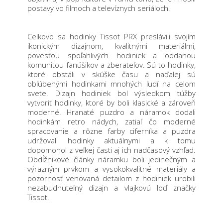
postavy vo filmoch a televíznych seriáloch.
Celkovo sa hodinky Tissot PRX preslávili svojím
ikonickým dizajnom, kvalitnými materiálmi,
povesťou spoľahlivých hodiniek a oddanou
komunitou fanúšikov a zberateľov. Sú to hodinky,
ktoré obstáli v skúške času a naďalej sú
obľúbenými hodinkami mnohých ľudí na celom
svete. Dizajn hodiniek bol výsledkom túžby
vytvoriť hodinky, ktoré by boli klasické a zároveň
moderné. Hranaté puzdro a náramok dodali
hodinkám retro nádych, zatiaľ čo moderné
spracovanie a rôzne farby ciferníka a puzdra
udržovali hodinky aktuálnymi a k tomu
dopomohol z veľkej časti aj ich nadčasový vzhľad.
Obdĺžnikové články náramku boli jedinečným a
výrazným prvkom a vysokokvalitné materiály a
pozornosť venovaná detailom z hodiniek urobili
nezabudnuteľný dizajn a vlajkovú loď značky
Tissot.