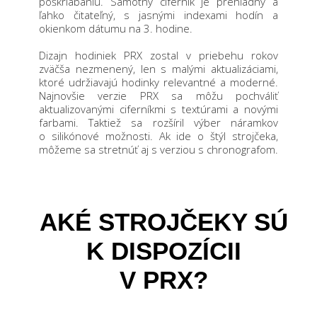
poškriabaniu. Samotný ciferník je prehľadný a
ľahko čitateľný, s jasnými indexami hodín a
okienkom dátumu na 3. hodine.
Dizajn hodiniek PRX zostal v priebehu rokov
zväčša nezmenený, len s malými aktualizáciami,
ktoré udržiavajú hodinky relevantné a moderné.
Najnovšie verzie PRX sa môžu pochváliť
aktualizovanými ciferníkmi s textúrami a novými
farbami. Taktiež sa rozšíril výber náramkov
o silikónové možnosti. Ak ide o štýl strojčeka,
môžeme sa stretnúť aj s verziou s chronografom.
AKÉ STROJČEKY SÚ
K DISPOZÍCII
V PRX?