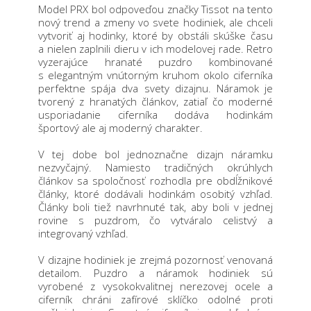
Model PRX bol odpoveďou značky Tissot na tento
nový trend a zmeny vo svete hodiniek, ale chceli
vytvoriť aj hodinky, ktoré by obstáli skúške času
a nielen zaplnili dieru v ich modelovej rade. Retro
vyzerajúce hranaté puzdro kombinované
s elegantným vnútorným kruhom okolo ciferníka
perfektne spája dva svety dizajnu. Náramok je
tvorený z hranatých článkov, zatiaľ čo moderné
usporiadanie ciferníka dodáva hodinkám
športový ale aj moderný charakter.
V tej dobe bol jednoznačne dizajn náramku
nezvyčajný. Namiesto tradičných okrúhlych
článkov sa spoločnosť rozhodla pre obdĺžnikové
články, ktoré dodávali hodinkám osobitý vzhľad.
Články boli tiež navrhnuté tak, aby boli v jednej
rovine s puzdrom, čo vytváralo celistvý a
integrovaný vzhľad.
V dizajne hodiniek je zrejmá pozornosť venovaná
detailom. Puzdro a náramok hodiniek sú
vyrobené z vysokokvalitnej nerezovej ocele a
ciferník chráni zafírové sklíčko odolné proti