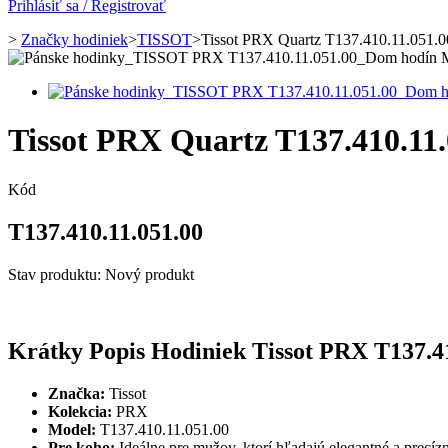
Prihlásiť sa / Registrovať
>
Značky hodiniek
>
TISSOT
>
Tissot PRX Quartz T137.410.11.051.0
Tissot PRX Quartz T137.410.11.
Kód
T137.410.11.051.00
Stav produktu:
Nový produkt
Krátky Popis Hodiniek Tissot PRX T137.41
Značka:
Tissot
Kolekcia:
PRX
Model:
T137.410.11.051.00
Pre koho:
Ideálne pre mužov, ktorí hľadajú elegantné a precíz