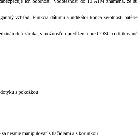
zabezpečuje ich odolnosť. Vodotesnosť do 10 ATM znamená, že sú
antný vzhľad. Funkcia dátumu a indikátor konca životnosti batérie
dzinárodná záruka, s možnosťou predĺženia pre COSC certifikované
ri dotyku s pokožkou
 sa nesmie manipulovať s tlačidlami a s korunkou