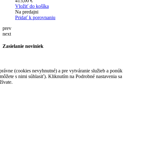
415,00 €
Vložiť do košíka
Na predajni
Pridať k porovnaniu
prev
next
Zasielanie noviniek
Ok
rávne (cookies nevyhnutné) a pre vytváranie služieb a ponúk
Informácie
môžete s nimi súhlasiť). Kliknutím na Podrobné nastavenia sa
žívate.
Kontaktujte nás
Doprava
Obchodné podmienky
Kde nás nájdete, otváracie hodiny
GDPR - Ochrana osobných údajov
Môj účet
Objednávky
Dobropisy