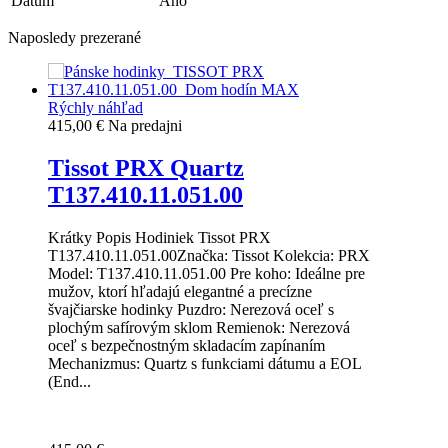
Dátum
Áno
Naposledy prezerané
Rýchly náhľad
415,00 €
Na predajni
Tissot PRX Quartz
T137.410.11.051.00
Krátky Popis Hodiniek Tissot PRX
T137.410.11.051.00Značka: Tissot Kolekcia: PRX
Model: T137.410.11.051.00 Pre koho: Ideálne pre
mužov, ktorí hľadajú elegantné a precízne
švajčiarske hodinky Puzdro: Nerezová oceľ s
plochým safírovým sklom Remienok: Nerezová
oceľ s bezpečnostným skladacím zapínaním
Mechanizmus: Quartz s funkciami dátumu a EOL
(End...