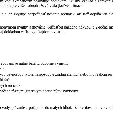
ným voči škrabancom poskytuje hodinkám luxusný vzhľad a zároveň 
čníkom pre vaše dobrodružstvá v akejkoľvek situácii.
e len zvyšuje bezpečnosť nosenia hodiniek, ale tiež dopĺňa ich eleg
ynonymom kvality a inovácie. Súčasťou každého nákupu je 2-ročná me
le aj dokladom vášho vynikajúceho vkusu.
trebovaní, je nutné batériu odborne vymeniť
var
okou pevnosťou, ktorá nespôsobuje žiadnu alergiu, alebo inú reakciu p
lú farbu
ých ručičiek
yznačené rôznymi grafickým nečíselnými symbolmi
 vody, plávanie a potápanie do malých hĺbok - šnorchlovanie - vo vode