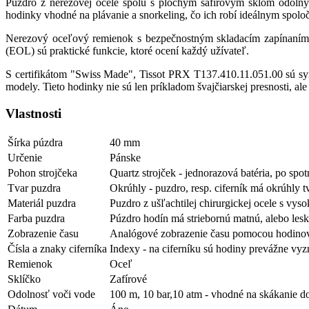
Puzdro z nerezovej ocele spolu s plochým safírovým sklom odol
hodinky vhodné na plávanie a snorkeling, čo ich robí ideálnym spolo
Nerezový oceľový remienok s bezpečnostným skladacím zapínaním ni
(EOL) sú praktické funkcie, ktoré ocení každý užívateľ.
S certifikátom "Swiss Made", Tissot PRX T137.410.11.051.00 sú s
modely. Tieto hodinky nie sú len príkladom švajčiarskej presnosti, a
Vlastnosti
Šírka púzdra
40 mm
Určenie
Pánske
Pohon strojčeka
Quartz strojček - jednorazová batéria, po spo
Tvar puzdra
Okrúhly - puzdro, resp. ciferník má okrúhly t
Materiál puzdra
Puzdro z ušľachtilej chirurgickej ocele s vys
Farba puzdra
Púzdro hodín má striebornú matnú, alebo lesk
Zobrazenie času
Analógové zobrazenie času pomocou hodinov
Čísla a znaky ciferníka
Indexy - na ciferníku sú hodiny prevážne v
Remienok
Oceľ
Sklíčko
Zafírové
Odolnosť voči vode
100 m, 10 bar,10 atm - vhodné na skákanie do