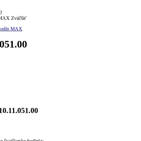
0
Zväčšiť
051.00
0.11.051.00
ne švajčiarske hodinky