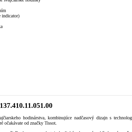
ním
indicator)
ka
137.410.11.051.00
ajčiarskeho hodinárstva, kombinujúce nadčasový dizajn s technol
é očakávate od značky Tissot.