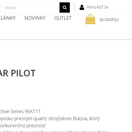
PRIHLÁSIŤ SA
 ČLÁNKY
NOVINKY
OUTLET
(prázdny)
R PILOT
chive Series 96K111
vysoko presným quartz strojčekom Bulova, ktorý
zkonkurenčnú presnosť