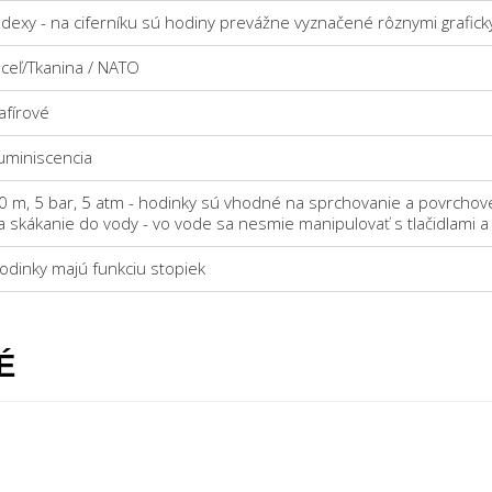
ndexy - na ciferníku sú hodiny prevážne vyznačené rôznymi grafi
ceľ/Tkanina / NATO
afírové
uminiscencia
0 m, 5 bar, 5 atm - hodinky sú vhodné na sprchovanie a povrchové
a skákanie do vody - vo vode sa nesmie manipulovať s tlačidlami 
odinky majú funkciu stopiek
É