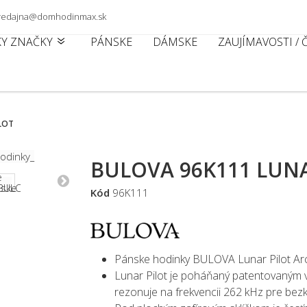
 predajna@domhodinmax.sk
KY ZNAČKY
PÁNSKE
DÁMSKE
ZAUJÍMAVOSTI /
LOT
BULOVA 96K111 LUNA
Kód
96K111
Pánske hodinky BULOVA Lunar Pilot Ar
Lunar Pilot je poháňaný patentovaným 
rezonuje na frekvencii 262 kHz pre be