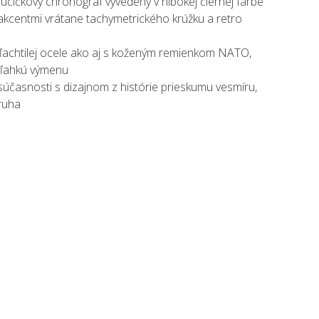
učičkový chronograf vyvedený v hlbokej čiernej farbe
i akcentmi vrátane tachymetrického krúžku a retro
achtilej ocele ako aj s koženým remienkom NATO,
h ľahkú výmenu
súčasnosti s dizajnom z histórie prieskumu vesmíru,
ruha