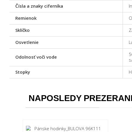
Čísla a znaky ciferníka
I
Remienok
O
Sklíčko
Z
Osvetlenie
L
5
Odolnosť voči vode
s
Stopky
H
NAPOSLEDY PREZERAN