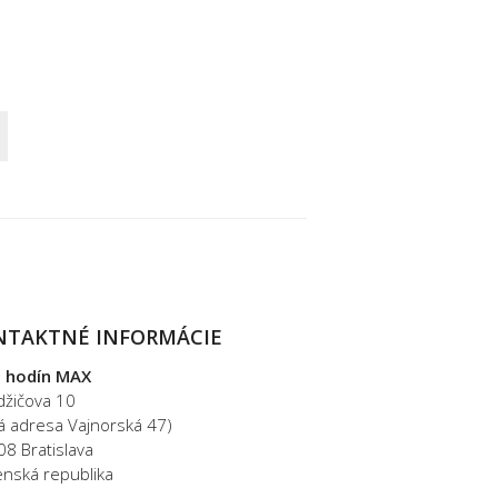
NTAKTNÉ INFORMÁCIE
 hodín MAX
džičova 10
rá adresa Vajnorská 47)
08 Bratislava
enská republika