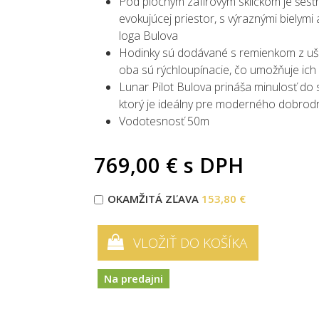
Pod plochým zafírovým sklíčkom je šesťr
evokujúcej priestor, s výraznými bielym
loga Bulova
Hodinky sú dodávané s remienkom z ušľ
oba sú rýchloupínacie, čo umožňuje ic
Lunar Pilot Bulova prináša minulosť do 
ktorý je ideálny pre moderného dobrod
Vodotesnosť 50m
769,00 €
s DPH
OKAMŽITÁ ZĽAVA
153,80 €
VLOŽIŤ DO KOŠÍKA
Na predajni