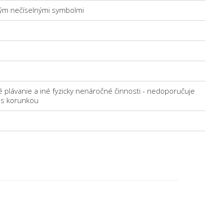
ckým nečíselnými symbolmi
 plávanie a iné fyzicky nenáročné činnosti - nedoporučuje
a s korunkou