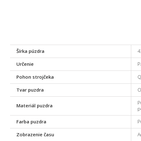
Šírka púzdra
4
Určenie
P
Pohon strojčeka
Q
Tvar puzdra
O
P
Materiál puzdra
p
Farba puzdra
P
Zobrazenie času
A