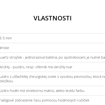
VLASTNOSTI
3.5 mm
ánske
uartz strojček - jednorazová batéria, po spotrebovaní, je nutné b
krúhly - puzdro, resp. ciferník má okrúhly tvar
uzdro z ušľachtilej chirurgickej ocele s vysokou pevnosťou, ktorá n
okožkou
úzdro hodín má striebornú matnú, alebo lesklú farbu
nalógové zobrazenie času pomocou hodinových ručičiek