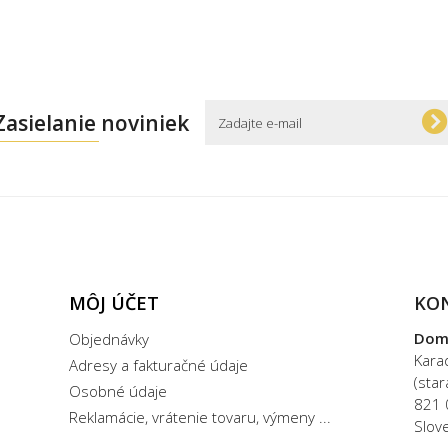
Zasielanie noviniek
MÔJ ÚČET
KO
Dom
Objednávky
Kara
Adresy a fakturačné údaje
(sta
Osobné údaje
821 
Reklamácie, vrátenie tovaru, výmeny ...
Slov