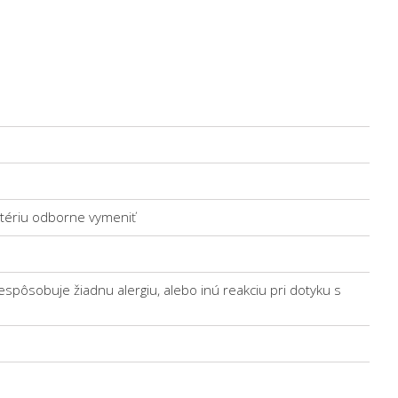
atériu odborne vymeniť
espôsobuje žiadnu alergiu, alebo inú reakciu pri dotyku s