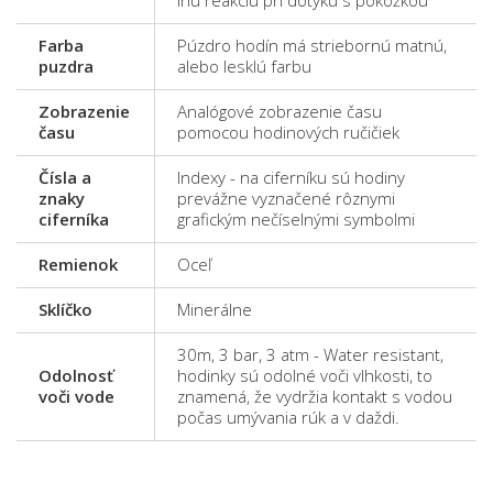
inú reakciu pri dotyku s pokožkou
Farba
Púzdro hodín má striebornú matnú,
puzdra
alebo lesklú farbu
Zobrazenie
Analógové zobrazenie času
času
pomocou hodinových ručičiek
Čísla a
Indexy - na ciferníku sú hodiny
znaky
prevážne vyznačené rôznymi
ciferníka
grafickým nečíselnými symbolmi
Remienok
Oceľ
Sklíčko
Minerálne
30m, 3 bar, 3 atm - Water resistant,
Odolnosť
hodinky sú odolné voči vlhkosti, to
voči vode
znamená, že vydržia kontakt s vodou
počas umývania rúk a v daždi.