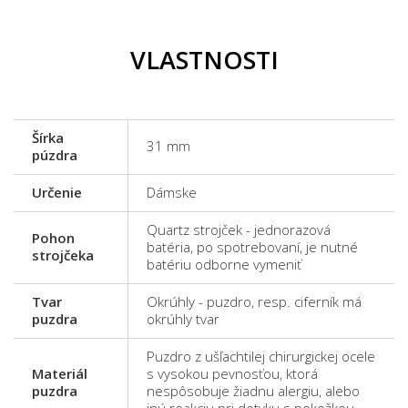
VLASTNOSTI
Šírka
31 mm
púzdra
Určenie
Dámske
Quartz strojček - jednorazová
Pohon
batéria, po spotrebovaní, je nutné
strojčeka
batériu odborne vymeniť
Tvar
Okrúhly - puzdro, resp. ciferník má
puzdra
okrúhly tvar
Puzdro z ušľachtilej chirurgickej ocele
Materiál
s vysokou pevnosťou, ktorá
puzdra
nespôsobuje žiadnu alergiu, alebo