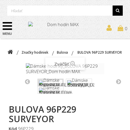
0
MENU
Značky hodiniek
Bulova
BULOVA 96P229 SURVEYOR
Zväčšiť
BULOVA 96P229
SURVEYOR
Kód
96P229