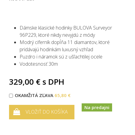
Dámske klasické hodinky BULOVA Surveyor
96P229, ktoré nikdy nevyjdú z módy
Modrý ciferník dopĺňa 11 diamantov, ktoré
pridávajú hodinkám luxusný vzhľad
Puzdro i náramok sú z ušľachtilej ocele
Vodotesnosť 30m
329,00 €
s DPH
OKAMŽITÁ ZĽAVA
65,80 €
Na predajni
VLOŽIŤ DO KOŠÍKA