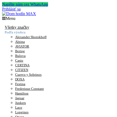
Napíšte nám cez WhatsApp
Prihlásiť sa
Menu
Všetky značky
Podľa výrobcu
Alexander Shorokhoff
Alpina
AVIATOR
Bering
Bulova
Casio
CERTINA
CITIZEN
Cuervo y Sobrinos
DOXA
Festina
Frederique Constant
Hamilton
Jaguar
Junkers
Laco
Longines
Orient