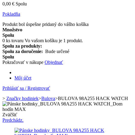
0,00 €
Spolu
Pokladňa
Produkt bol úspešne pridaný do vášho košíka
Množstvo
Spolu
0
ks tovaru
Vo vašom košíku je 1 produkt.
Spolu za produkty:
Spolu za doručenie:
Bude určené
Spolu
Pokračovať v nákupe
Objednať
Môj účet
Prihlásiť sa / Registrovať
>
Značky hodiniek
>
Bulova
>
BULOVA 98A255 HACK WATCH
Zväčšiť
Predchádz.