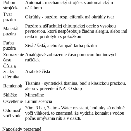
Pohon
Automat - mechanický strojček s automatickým
strojčeka
náťahom
Tvar
Okrúhly - puzdro, resp. ciferník má okrúhly tvar
puzdra
Puzdro z ušľachtilej chirurgickej ocele s vysokou
Materiál
pevnosťou, ktorá nespôsobuje žiadnu alergiu, alebo inú
puzdra
reakciu pri dotyku s pokožkou
Farba
Sivá / šedá, alebo šampaň farba púzdra
puzdra
Zobrazenie
Analógové zobrazenie času pomocou hodinových
času
ručičiek
Čísla a
znaky
Arabské čísla
ciferníka
Tkanina - syntetická tkanina, buď s klasickou prackou,
Remienok
alebo v prevedení NATO strap
Sklíčko
Minerálne
Osvetlenie
Luminiscencia
30m, 3 bar, 3 atm - Water resistant, hodinky sú odolné
Odolnosť
voči vlhkosti, to znamená, že vydržia kontakt s vodou
voči vode
počas umývania rúk a v daždi.
Naposledy prezerané