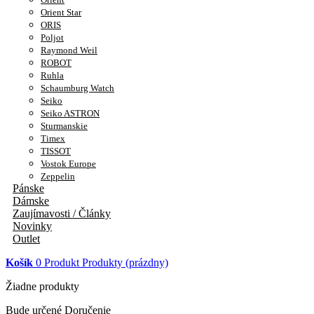
Orient Star
ORIS
Poljot
Raymond Weil
ROBOT
Ruhla
Schaumburg Watch
Seiko
Seiko ASTRON
Sturmanskie
Timex
TISSOT
Vostok Europe
Zeppelin
Pánske
Dámske
Zaujímavosti / Články
Novinky
Outlet
Košík
0
Produkt
Produkty
(prázdny)
Žiadne produkty
Bude určené
Doručenie