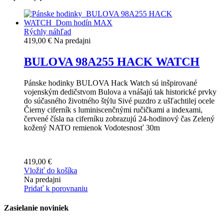
Rýchly náhľad
419,00 €
Na predajni
BULOVA 98A255 HACK WATCH
Pánske hodinky BULOVA Hack Watch sú inšpirované
vojenským dedičstvom Bulova a vnášajú tak historické prvky
do súčasného životného štýlu Sivé puzdro z ušľachtilej ocele
Čierny ciferník s luminiscenčnými ručičkami a indexami,
červené čísla na ciferníku zobrazujú 24-hodinový čas Zelený
kožený NATO remienok Vodotesnosť 30m
419,00 €
Vložiť do košíka
Na predajni
Pridať k porovnaniu
Zasielanie noviniek