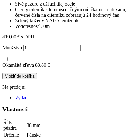
Sivé puzdro z ušľachtilej ocele
Čierny ciferník s luminiscenčnými ručičkami a indexami,
červené čísla na ciferníku zobrazujú 24-hodinový čas
Zelený kožený NATO remienok
Vodotesnosť 30m
419,00 €
s DPH
Množstvo
Okamžitá zľava
83,80 €
Vložiť do košíka
Na predajni
Vytlačiť
Vlastnosti
Šírka
38 mm
púzdra
Určenie
Pánske