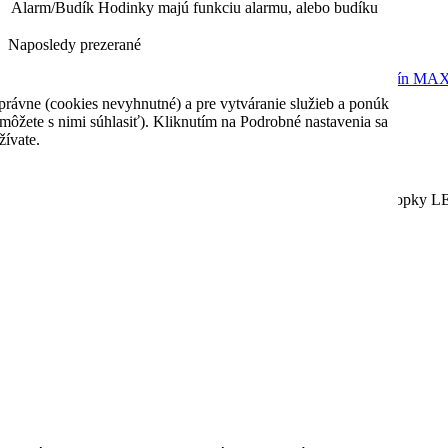
Alarm/Budík
Hodinky majú funkciu alarmu, alebo budíku
Naposledy prezerané
Rýchly náhľad
rávne (cookies nevyhnutné) a pre vytváranie služieb a ponúk
64,90 €
Na sklade
môžete s nimi súhlasiť). Kliknutím na Podrobné nastavenia sa
žívate.
Casio A159WGEA-1EF
Nadčasové pánske digitálne hodinky Budík, dátum a stopky 
podsvietenie displeja
64,90 €
Vložiť do košíka
Na sklade
Pridať k porovnaniu
prev
next
Zasielanie noviniek