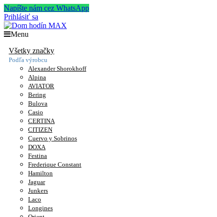
Napíšte nám cez WhatsApp
Prihlásiť sa
Menu
Všetky značky
Podľa výrobcu
Alexander Shorokhoff
Alpina
AVIATOR
Bering
Bulova
Casio
CERTINA
CITIZEN
Cuervo y Sobrinos
DOXA
Festina
Frederique Constant
Hamilton
Jaguar
Junkers
Laco
Longines
Orient