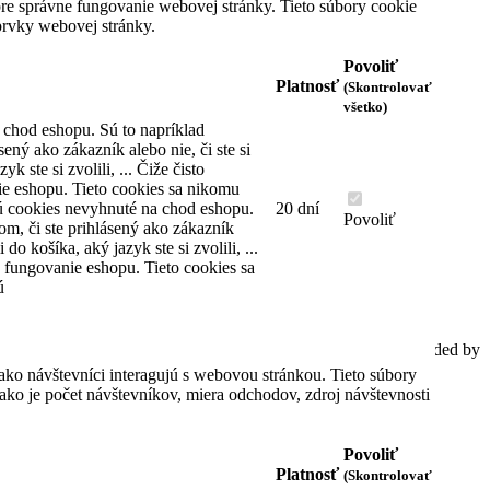
e správne fungovanie webovej stránky. Tieto súbory cookie
prvky webovej stránky.
Ok
Povoliť
KONTAKTNÉ INFORMÁCIE
Platnosť
(Skontrolovať
všetko)
Dom hodín MAX
 chod eshopu. Sú to napríklad
Karadžičova 10
sený ako zákazník alebo nie, či ste si
(stará adresa Vajnorská 47)
yk ste si zvolili, ... Čiže čisto
821 08 Bratislava
e eshopu. Tieto cookies sa nikomu
Slovenská republika
ú cookies nevyhnuté na chod eshopu.
20 dní
Povoliť
om, či ste prihlásený ako zákazník
Telefón: +421 2 4445 2222
i do košíka, aký jazyk ste si zvolili, ...
Email: predajna@domhodinmax.sk
 fungovanie eshopu. Tieto cookies sa
ú
Pridajte sa do info skupiny WhatsApp
Spracovať informácie o cookies
© 2020 AutoTel Bratislava spol. s r.o., All rights reserved, Coded by
Cero Design
ako návštevníci interagujú s webovou stránkou. Tieto súbory
ko je počet návštevníkov, miera odchodov, zdroj návštevnosti
Povoliť
Platnosť
(Skontrolovať