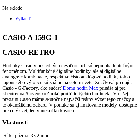
Na sklade
Vytlačiť
CASIO A 159G-1
CASIO-RETRO
Hodinky Casio v posledných desaťročiach sú neprehliadnuteľným
fenoménom. Multifunkčné digitálne hodinky, ale aj digitálne
analógové kombinácie, respektíve čisto analógové hodinky tohto
japonského výrobcu sú známe na celom svete. Značková predajňa
Casio - G-Factory, ako súčasť
Domu hodín Max
prináša aj pre
klientov na Slovensku široké portfólio týchto hodiniek. V našej
predajni Casio máme skutočne najväčší reálny výber tejto značky a
to okamžitému odberu. V ponuke sú aj limitované modely, dostupné
pre celý svet, len v niekoľko kusoch.
Vlastnosti
Šírka púzdra
33.2 mm