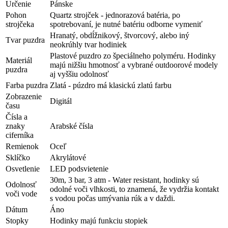
Určenie
Pánske
Pohon
Quartz strojček - jednorazová batéria, po
strojčeka
spotrebovaní, je nutné batériu odborne vymeniť
Hranatý, obdĺžnikový, štvorcový, alebo iný
Tvar puzdra
neokrúhly tvar hodiniek
Plastové puzdro zo špeciálneho polyméru. Hodinky
Materiál
majú nižšiu hmotnosť a vybrané outdoorové modely
puzdra
aj vyššiu odolnosť
Farba puzdra
Zlatá - púzdro má klasickú zlatú farbu
Zobrazenie
Digitál
času
Čísla a
znaky
Arabské čísla
ciferníka
Remienok
Oceľ
Sklíčko
Akrylátové
Osvetlenie
LED podsvietenie
30m, 3 bar, 3 atm - Water resistant, hodinky sú
Odolnosť
odolné voči vlhkosti, to znamená, že vydržia kontakt
voči vode
s vodou počas umývania rúk a v daždi.
Dátum
Áno
Stopky
Hodinky majú funkciu stopiek