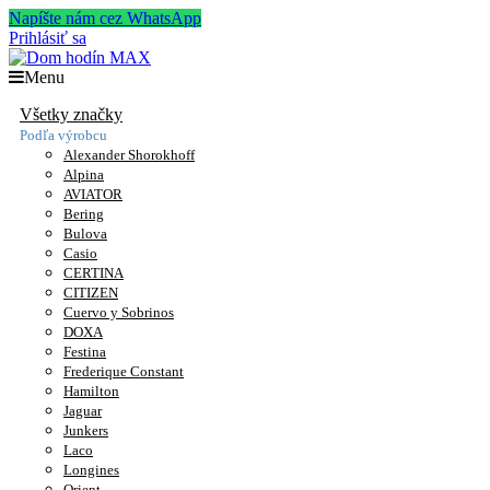
Napíšte nám cez WhatsApp
Prihlásiť sa
Menu
Všetky značky
Podľa výrobcu
Alexander Shorokhoff
Alpina
AVIATOR
Bering
Bulova
Casio
CERTINA
CITIZEN
Cuervo y Sobrinos
DOXA
Festina
Frederique Constant
Hamilton
Jaguar
Junkers
Laco
Longines
Orient