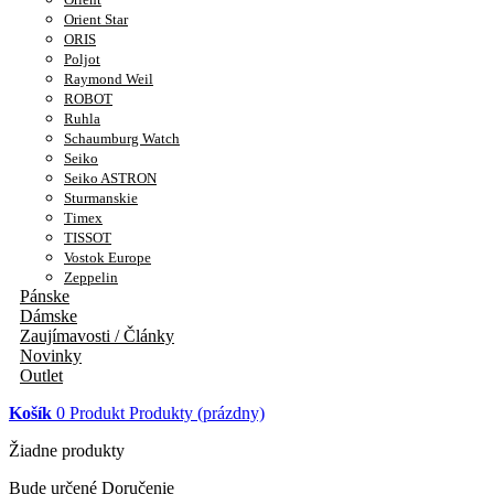
Orient Star
ORIS
Poljot
Raymond Weil
ROBOT
Ruhla
Schaumburg Watch
Seiko
Seiko ASTRON
Sturmanskie
Timex
TISSOT
Vostok Europe
Zeppelin
Pánske
Dámske
Zaujímavosti / Články
Novinky
Outlet
Košík
0
Produkt
Produkty
(prázdny)
Žiadne produkty
Bude určené
Doručenie