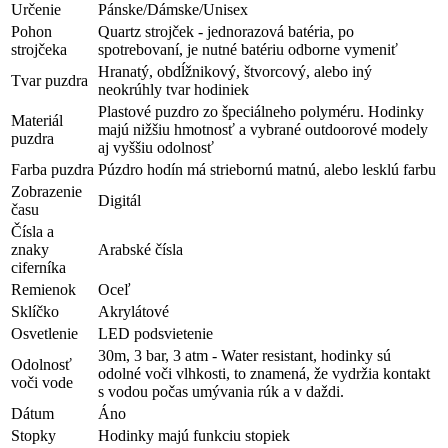
Určenie
Pánske/Dámske/Unisex
Pohon
Quartz strojček - jednorazová batéria, po
strojčeka
spotrebovaní, je nutné batériu odborne vymeniť
Hranatý, obdĺžnikový, štvorcový, alebo iný
Tvar puzdra
neokrúhly tvar hodiniek
Plastové puzdro zo špeciálneho polyméru. Hodinky
Materiál
majú nižšiu hmotnosť a vybrané outdoorové modely
puzdra
aj vyššiu odolnosť
Farba puzdra
Púzdro hodín má striebornú matnú, alebo lesklú farbu
Zobrazenie
Digitál
času
Čísla a
znaky
Arabské čísla
ciferníka
Remienok
Oceľ
Sklíčko
Akrylátové
Osvetlenie
LED podsvietenie
30m, 3 bar, 3 atm - Water resistant, hodinky sú
Odolnosť
odolné voči vlhkosti, to znamená, že vydržia kontakt
voči vode
s vodou počas umývania rúk a v daždi.
Dátum
Áno
Stopky
Hodinky majú funkciu stopiek