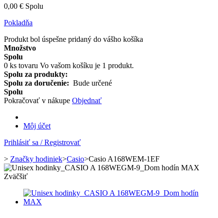
0,00 €
Spolu
Pokladňa
Produkt bol úspešne pridaný do vášho košíka
Množstvo
Spolu
0
ks tovaru
Vo vašom košíku je 1 produkt.
Spolu za produkty:
Spolu za doručenie:
Bude určené
Spolu
Pokračovať v nákupe
Objednať
Môj účet
Prihlásiť sa / Registrovať
>
Značky hodiniek
>
Casio
>
Casio A168WEM-1EF
Zväčšiť