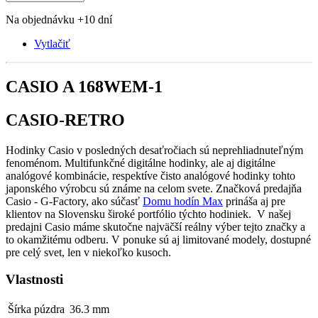
Na objednávku +10 dní
Vytlačiť
CASIO A 168WEM-1
CASIO-RETRO
Hodinky Casio v posledných desaťročiach sú neprehliadnuteľným
fenoménom. Multifunkčné digitálne hodinky, ale aj digitálne
analógové kombinácie, respektíve čisto analógové hodinky tohto
japonského výrobcu sú známe na celom svete. Značková predajňa
Casio - G-Factory, ako súčasť
Domu hodín Max
prináša aj pre
klientov na Slovensku široké portfólio týchto hodiniek. V našej
predajni Casio máme skutočne najväčší reálny výber tejto značky a
to okamžitému odberu. V ponuke sú aj limitované modely, dostupné
pre celý svet, len v niekoľko kusoch.
Vlastnosti
Šírka púzdra
36.3 mm