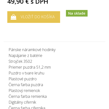
49,90 €
s DPH
Na sklade
VLOŽIŤ DO KOŠÍKA
Pánske náramkové hodinky
Napájanie z batérie
Strojček 3502
Priemer puzdra 51,2 mm
Puzdro v tvare kruhu
Plastové puzdro
Čierna farba puzdra
Plastový remienok
Čierna farba remienka
Digitálny ciferník
Čierna farba ciferníka