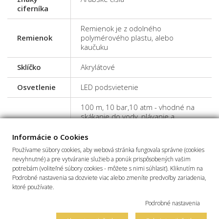
ciferníka
Remienok je z odolného
Remienok
polymérového plastu, alebo
kaučuku
Sklíčko
Akrylátové
Osvetlenie
LED podsvietenie
100 m, 10 bar,10 atm - vhodné na
skákanie do vody, plávanie a
Odolnosť
potápanie do malých hĺbok -
voči vode
šnorchlovanie - vo vode sa nesmie
Informácie o Cookies
manipulovať s tlačidlami a s
Používame súbory cookies, aby webová stránka fungovala správne (cookies
korunkou
nevyhnutné) a pre vytváranie služieb a ponúk prispôsobených vašim
potrebám (voliteľné súbory cookies - môžete s nimi súhlasiť). Kliknutím na
Dátum
Áno
Podrobné nastavenia sa dozviete viac alebo zmeníte predvoľby zariadenia,
ktoré používate.
Stopky
Hodinky majú funkciu stopiek
Podrobné nastavenia
Hodinky okrem hlavného času, vedia