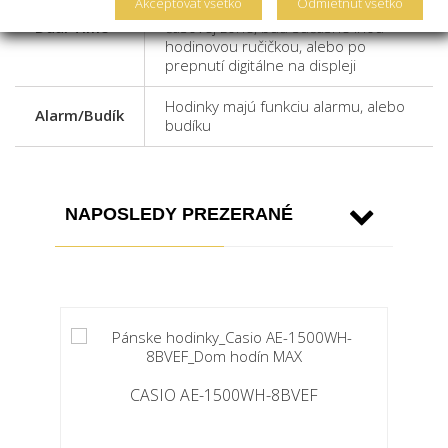
Akceptovať všetko
Odmietnuť všetko
zobrazovať aj druhý čas v inej
Dual Time
časovej zóne, buď súčasne inou
hodinovou ručičkou, alebo po
prepnutí digitálne na displeji
Hodinky majú funkciu alarmu, alebo
Alarm/Budík
budíku
NAPOSLEDY PREZERANÉ
CASIO AE-1500WH-8BVEF