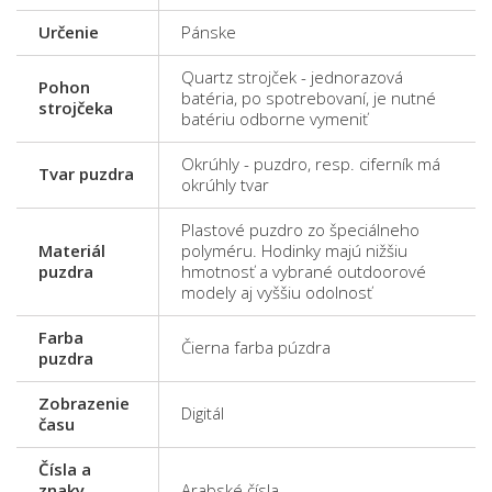
Určenie
Pánske
Quartz strojček - jednorazová
Pohon
batéria, po spotrebovaní, je nutné
strojčeka
batériu odborne vymeniť
Okrúhly - puzdro, resp. ciferník má
Tvar puzdra
okrúhly tvar
Plastové puzdro zo špeciálneho
Materiál
polyméru. Hodinky majú nižšiu
puzdra
hmotnosť a vybrané outdoorové
modely aj vyššiu odolnosť
Farba
Čierna farba púzdra
puzdra
Zobrazenie
Digitál
času
Čísla a
znaky
Arabské čísla