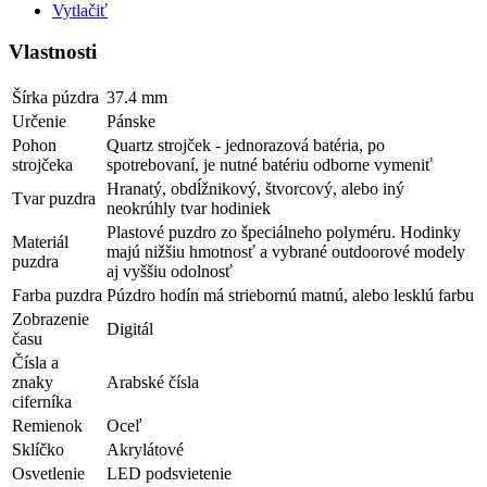
Vytlačiť
Vlastnosti
Šírka púzdra
37.4 mm
Určenie
Pánske
Pohon
Quartz strojček - jednorazová batéria, po
strojčeka
spotrebovaní, je nutné batériu odborne vymeniť
Hranatý, obdĺžnikový, štvorcový, alebo iný
Tvar puzdra
neokrúhly tvar hodiniek
Plastové puzdro zo špeciálneho polyméru. Hodinky
Materiál
majú nižšiu hmotnosť a vybrané outdoorové modely
puzdra
aj vyššiu odolnosť
Farba puzdra
Púzdro hodín má striebornú matnú, alebo lesklú farbu
Zobrazenie
Digitál
času
Čísla a
znaky
Arabské čísla
ciferníka
Remienok
Oceľ
Sklíčko
Akrylátové
Osvetlenie
LED podsvietenie