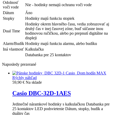
Odolnosť
Nie - hodinky nemajú ochranu voči vode
voči vode
Dátum
Áno
Stopky
Hodinky majú funkciu stopiek
Hodinky okrem hlavného času, vedia zobrazovať aj
druhý čas v inej časovej zóne, buď súčasne inou
Dual Time
hodinovou ručičkou, alebo po prepnutí digitálne na
displeji
Alarm/Budík
Hodinky majú funkciu alarmu, alebo budíku
Iná vlastnosť
Kalkulačka
Databanka pre 25 kontaktov
Naposledy prezerané
Rýchly náhľad
59,90 €
Na sklade
Casio DBC-32D-1AES
Jedinečné náramkové hodinky s kalkulačkou Databanka pre
25 kontaktov LED podsvietenie Dátum, stopky, budík a
duálny čas