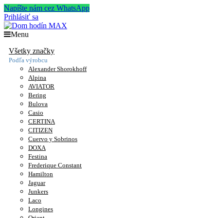
Napíšte nám cez WhatsApp
Prihlásiť sa
Menu
Všetky značky
Podľa výrobcu
Alexander Shorokhoff
Alpina
AVIATOR
Bering
Bulova
Casio
CERTINA
CITIZEN
Cuervo y Sobrinos
DOXA
Festina
Frederique Constant
Hamilton
Jaguar
Junkers
Laco
Longines
Orient