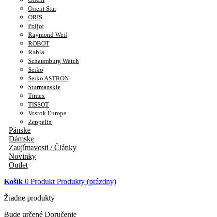
Orient Star
ORIS
Poljot
Raymond Weil
ROBOT
Ruhla
Schaumburg Watch
Seiko
Seiko ASTRON
Sturmanskie
Timex
TISSOT
Vostok Europe
Zeppelin
Pánske
Dámske
Zaujímavosti / Články
Novinky
Outlet
Košík
0
Produkt
Produkty
(prázdny)
Žiadne produkty
Bude určené
Doručenie