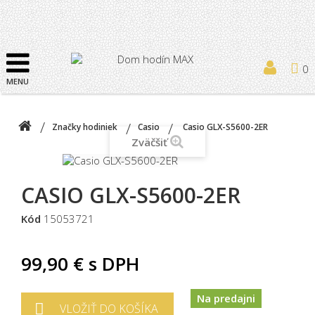
0
MENU
Značky hodiniek
Casio
Casio GLX-S5600-2ER
Zväčšiť
CASIO GLX-S5600-2ER
Kód
15053721
99,90 €
s DPH
Na predajni
VLOŽIŤ DO KOŠÍKA