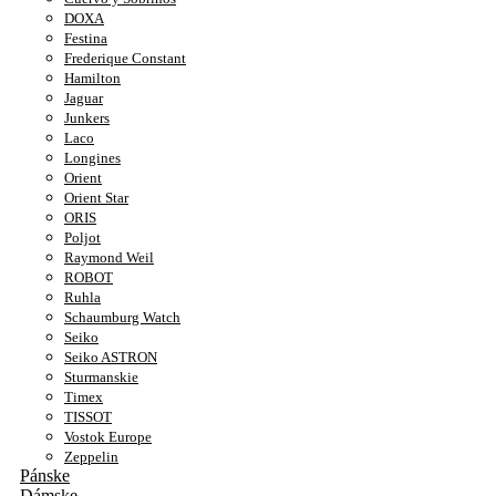
DOXA
Festina
Frederique Constant
Hamilton
Jaguar
Junkers
Laco
Longines
Orient
Orient Star
ORIS
Poljot
Raymond Weil
ROBOT
Ruhla
Schaumburg Watch
Seiko
Seiko ASTRON
Sturmanskie
Timex
TISSOT
Vostok Europe
Zeppelin
Pánske
Dámske