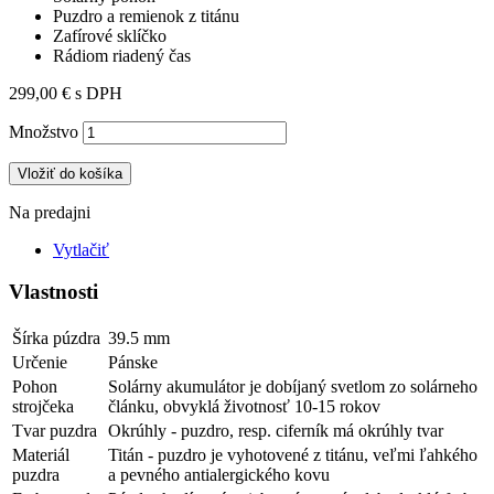
Puzdro a remienok z titánu
Zafírové sklíčko
Rádiom riadený čas
299,00 €
s DPH
Množstvo
Vložiť do košíka
Na predajni
Vytlačiť
Vlastnosti
Šírka púzdra
39.5 mm
Určenie
Pánske
Pohon
Solárny akumulátor je dobíjaný svetlom zo solárneho
strojčeka
článku, obvyklá životnosť 10-15 rokov
Tvar puzdra
Okrúhly - puzdro, resp. ciferník má okrúhly tvar
Materiál
Titán - puzdro je vyhotovené z titánu, veľmi ľahkého
puzdra
a pevného antialergického kovu