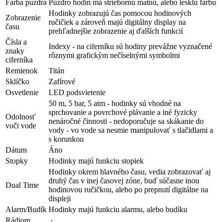
Farba puzdra
Púzdro hodín má striebornú matnú, alebo lesklú farbu
Hodinky zobrazujú čas pomocou hodinových
Zobrazenie
ručičiek a zároveň majú digitálny display na
času
prehľadnejšie zobrazenie aj ďalších funkcií
Čísla a
Indexy - na ciferníku sú hodiny prevážne vyznačené
znaky
rôznymi grafickým nečíselnými symbolmi
ciferníka
Remienok
Titán
Sklíčko
Zafírové
Osvetlenie
LED podsvietenie
50 m, 5 bar, 5 atm - hodinky sú vhodné na
sprchovanie a povrchové plávanie a iné fyzicky
Odolnosť
nenáročné činnosti - nedoporučuje sa skákanie do
voči vode
vody - vo vode sa nesmie manipulovať s tlačidlami a
s korunkou
Dátum
Áno
Stopky
Hodinky majú funkciu stopiek
Hodinky okrem hlavného času, vedia zobrazovať aj
druhý čas v inej časovej zóne, buď súčasne inou
Dual Time
hodinovou ručičkou, alebo po prepnutí digitálne na
displeji
Alarm/Budík
Hodinky majú funkciu alarmu, alebo budíku
Rádiom