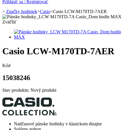
Prihlásiť sa / Registrovať
>
Značky hodiniek
>
Casio
>
Casio LCW-M170TD-7AER
Zväčšiť
Casio LCW-M170TD-7AER
Kód
15038246
Stav produktu:
Nový produkt
ň
Nadčasové pánske hodinky v klasickom dizajne
Solárny pohon