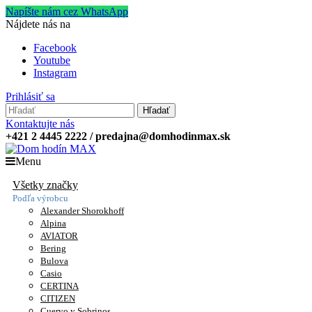
Napíšte nám cez WhatsApp
Nájdete nás na
Facebook
Youtube
Instagram
Prihlásiť sa
Hľadať
Kontaktujte nás
+421 2 4445 2222 / predajna@domhodinmax.sk
Menu
Všetky značky
Podľa výrobcu
Alexander Shorokhoff
Alpina
AVIATOR
Bering
Bulova
Casio
CERTINA
CITIZEN
Cuervo y Sobrinos