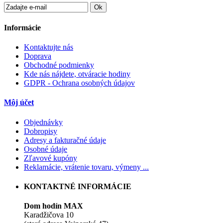
Ok
Informácie
Kontaktujte nás
Doprava
Obchodné podmienky
Kde nás nájdete, otváracie hodiny
GDPR - Ochrana osobných údajov
Môj účet
Objednávky
Dobropisy
Adresy a fakturačné údaje
Osobné údaje
Zľavové kupóny
Reklamácie, vrátenie tovaru, výmeny ...
KONTAKTNÉ INFORMÁCIE
Dom hodín MAX
Karadžičova 10