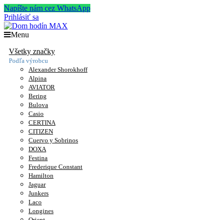
Napíšte nám cez WhatsApp
Prihlásiť sa
Menu
Všetky značky
Podľa výrobcu
Alexander Shorokhoff
Alpina
AVIATOR
Bering
Bulova
Casio
CERTINA
CITIZEN
Cuervo y Sobrinos
DOXA
Festina
Frederique Constant
Hamilton
Jaguar
Junkers
Laco
Longines
Orient