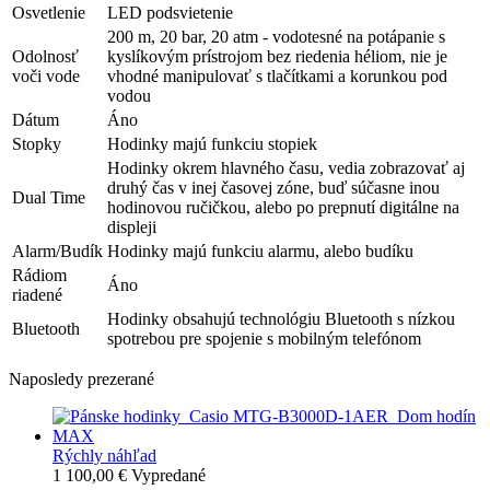
Osvetlenie
LED podsvietenie
200 m, 20 bar, 20 atm - vodotesné na potápanie s
Odolnosť
kyslíkovým prístrojom bez riedenia héliom, nie je
voči vode
vhodné manipulovať s tlačítkami a korunkou pod
vodou
Dátum
Áno
Stopky
Hodinky majú funkciu stopiek
Hodinky okrem hlavného času, vedia zobrazovať aj
druhý čas v inej časovej zóne, buď súčasne inou
Dual Time
hodinovou ručičkou, alebo po prepnutí digitálne na
displeji
Alarm/Budík
Hodinky majú funkciu alarmu, alebo budíku
Rádiom
Áno
riadené
Hodinky obsahujú technológiu Bluetooth s nízkou
Bluetooth
spotrebou pre spojenie s mobilným telefónom
Naposledy prezerané
Rýchly náhľad
1 100,00 €
Vypredané