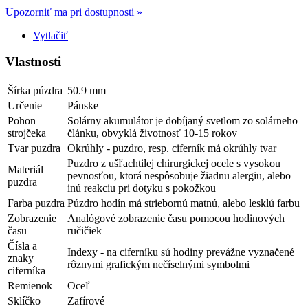
Upozorniť ma pri dostupnosti »
Vytlačiť
Vlastnosti
Šírka púzdra
50.9 mm
Určenie
Pánske
Pohon
Solárny akumulátor je dobíjaný svetlom zo solárneho
strojčeka
článku, obvyklá životnosť 10-15 rokov
Tvar puzdra
Okrúhly - puzdro, resp. ciferník má okrúhly tvar
Puzdro z ušľachtilej chirurgickej ocele s vysokou
Materiál
pevnosťou, ktorá nespôsobuje žiadnu alergiu, alebo
puzdra
inú reakciu pri dotyku s pokožkou
Farba puzdra
Púzdro hodín má striebornú matnú, alebo lesklú farbu
Zobrazenie
Analógové zobrazenie času pomocou hodinových
času
ručičiek
Čísla a
Indexy - na ciferníku sú hodiny prevážne vyznačené
znaky
rôznymi grafickým nečíselnými symbolmi
ciferníka
Remienok
Oceľ
Sklíčko
Zafírové