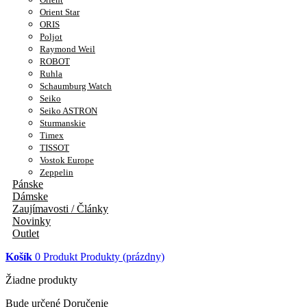
Orient Star
ORIS
Poljot
Raymond Weil
ROBOT
Ruhla
Schaumburg Watch
Seiko
Seiko ASTRON
Sturmanskie
Timex
TISSOT
Vostok Europe
Zeppelin
Pánske
Dámske
Zaujímavosti / Články
Novinky
Outlet
Košík
0
Produkt
Produkty
(prázdny)
Žiadne produkty
Bude určené
Doručenie