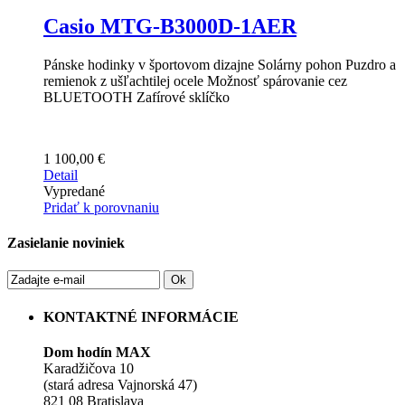
Casio MTG-B3000D-1AER
Pánske hodinky v športovom dizajne Solárny pohon Puzdro a
remienok z ušľachtilej ocele Možnosť spárovanie cez
BLUETOOTH Zafírové sklíčko
1 100,00 €
Detail
Vypredané
Pridať k porovnaniu
Zasielanie noviniek
Ok
KONTAKTNÉ INFORMÁCIE
Dom hodín MAX
Karadžičova 10
(stará adresa Vajnorská 47)
821 08 Bratislava