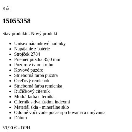
Kód
15055358
Stav produktu:
Nový produkt
Unisex náramkové hodinky
Napájanie z batérie
Strojček 2784
Priemer puzdra 35,0 mm
Puzdro v tvare kruhu
Kovové puzdro
Strieborná farba puzdra
Oceľový remienok
Strieborná farba remienka
Ručičkový ciferník
Modrá farba ciferníka
Ciferník s dvanástimi indexmi
Materiál skla - minerálne sklo
Odolné voči vode počas sprchovania a umývania
Dátum
59,90 €
s DPH