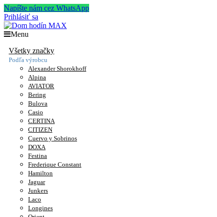
Napíšte nám cez WhatsApp
Prihlásiť sa
Menu
Všetky značky
Podľa výrobcu
Alexander Shorokhoff
Alpina
AVIATOR
Bering
Bulova
Casio
CERTINA
CITIZEN
Cuervo y Sobrinos
DOXA
Festina
Frederique Constant
Hamilton
Jaguar
Junkers
Laco
Longines
Orient