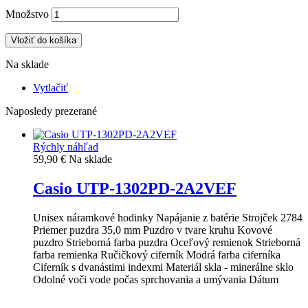
Množstvo
Vložiť do košíka
Na sklade
Vytlačiť
Naposledy prezerané
Rýchly náhľad
59,90 €
Na sklade
Casio UTP-1302PD-2A2VEF
Unisex náramkové hodinky Napájanie z batérie Strojček 2784
Priemer puzdra 35,0 mm Puzdro v tvare kruhu Kovové
puzdro Strieborná farba puzdra Oceľový remienok Strieborná
farba remienka Ručičkový ciferník Modrá farba ciferníka
Ciferník s dvanástimi indexmi Materiál skla - minerálne sklo
Odolné voči vode počas sprchovania a umývania Dátum