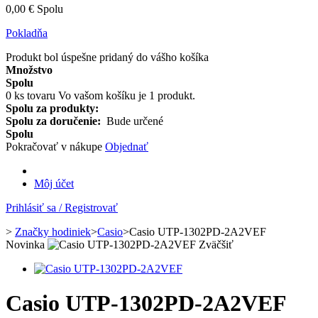
0,00 €
Spolu
Pokladňa
Produkt bol úspešne pridaný do vášho košíka
Množstvo
Spolu
0
ks tovaru
Vo vašom košíku je 1 produkt.
Spolu za produkty:
Spolu za doručenie:
Bude určené
Spolu
Pokračovať v nákupe
Objednať
Môj účet
Prihlásiť sa / Registrovať
>
Značky hodiniek
>
Casio
>
Casio UTP-1302PD-2A2VEF
Novinka
Zväčšiť
Casio UTP-1302PD-2A2VEF