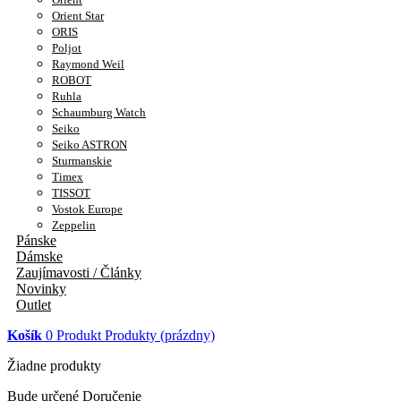
Orient Star
ORIS
Poljot
Raymond Weil
ROBOT
Ruhla
Schaumburg Watch
Seiko
Seiko ASTRON
Sturmanskie
Timex
TISSOT
Vostok Europe
Zeppelin
Pánske
Dámske
Zaujímavosti / Články
Novinky
Outlet
Košík
0
Produkt
Produkty
(prázdny)
Žiadne produkty
Bude určené
Doručenie