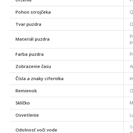
Pohon strojčeka
Q
Tvar puzdra
O
P
Materiál puzdra
p
Farba puzdra
P
Zobrazenie času
A
Čísla a znaky ciferníka
I
Remienok
O
Sklíčko
M
Osvetlenie
L
1
Odolnosť voči vode
n