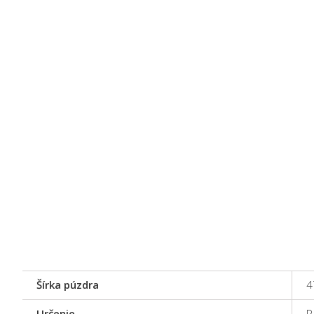
Šírka púzdra
4
Určenie
P