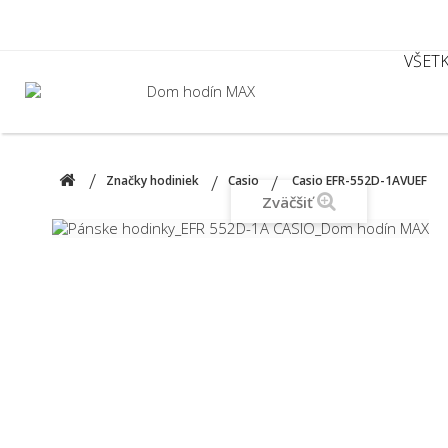
VŠET
Značky hodiniek
Casio
Casio EFR-552D-1AVUEF
Zväčšiť