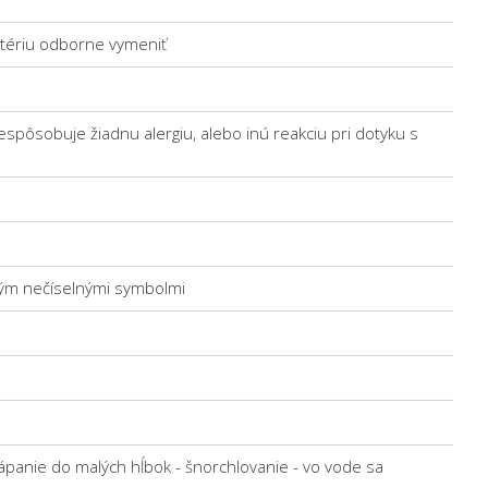
atériu odborne vymeniť
espôsobuje žiadnu alergiu, alebo inú reakciu pri dotyku s
ckým nečíselnými symbolmi
ápanie do malých hĺbok - šnorchlovanie - vo vode sa