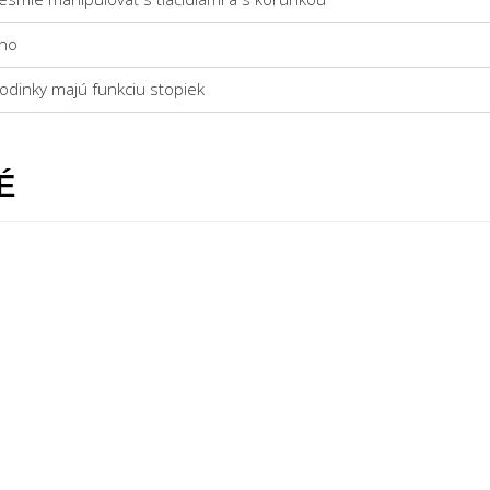
no
odinky majú funkciu stopiek
É