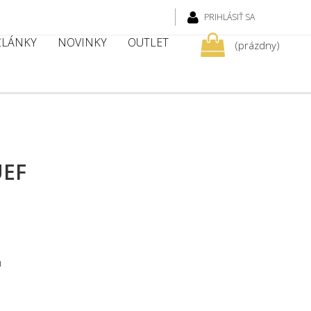
PRIHLÁSIŤ SA
 ČLÁNKY
NOVINKY
OUTLET
(prázdny)
UEF
m