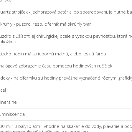
uartz strojček - jednorazová batéria, po spotrebovaní, je nutné b
krúhly - puzdro, resp. ciferník má okrúhly tvar
uzdro z ušľachtilej chirurgickej ocele s vysokou pevnosťou, ktorá n
okožkou
úzdro hodín má striebornú matnú, alebo lesklú farbu
nalógové zobrazenie času pomocou hodinových ručičiek
ndexy - na ciferníku sú hodiny prevážne vyznačené rôznymi grafi
ceľ
inerálne
uminiscencia
00 m, 10 bar,10 atm - vhodné na skákanie do vody, plávanie a pot
esmie manipulovať s tlačidlami a s korunkou