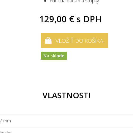
Funkcia dátum a stopky
129,00 €
s DPH
VLOŽIŤ DO KOŠÍKA
Na sklade
VLASTNOSTI
7 mm
ánske