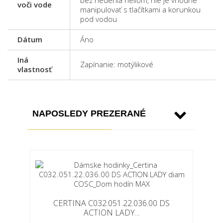
bez riedenia héliom, nie je vhodné
voči vode
manipulovať s tlačítkami a korunkou
pod vodou
Dátum
Áno
Iná
Zapínanie: motýlikové
vlastnosť
NAPOSLEDY PREZERANÉ
CERTINA C032.051.22.036.00 DS
ACTION LADY...