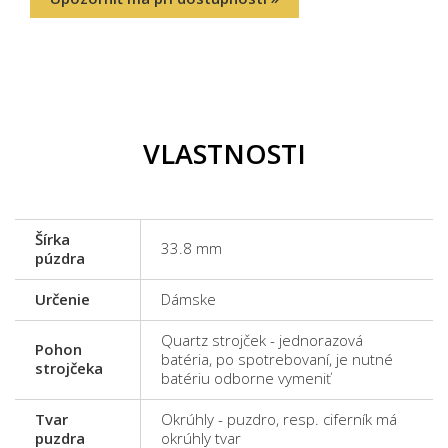
VLASTNOSTI
Šírka
33.8 mm
púzdra
Určenie
Dámske
Quartz strojček - jednorazová
Pohon
batéria, po spotrebovaní, je nutné
strojčeka
batériu odborne vymeniť
Tvar
Okrúhly - puzdro, resp. ciferník má
puzdra
okrúhly tvar