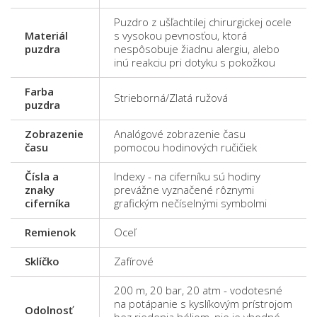
Puzdro z ušľachtilej chirurgickej ocele
Materiál
s vysokou pevnosťou, ktorá
puzdra
nespôsobuje žiadnu alergiu, alebo
inú reakciu pri dotyku s pokožkou
Farba
Strieborná/Zlatá ružová
puzdra
Zobrazenie
Analógové zobrazenie času
času
pomocou hodinových ručičiek
Čísla a
Indexy - na ciferníku sú hodiny
znaky
prevážne vyznačené rôznymi
ciferníka
grafickým nečíselnými symbolmi
Remienok
Oceľ
Sklíčko
Zafírové
200 m, 20 bar, 20 atm - vodotesné
na potápanie s kyslíkovým prístrojom
Odolnosť