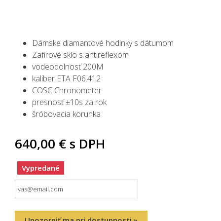
Dámske diamantové hodinky s dátumom
Zafírové sklo s antireflexom
vodeodolnosť 200M
kaliber
ETA
F06.412
COSC Chronometer
presnosť ±10s za rok
šróbovacia korunka
640,00 €
s DPH
Vypredané
Upozorniť ma pri dostupnosti »