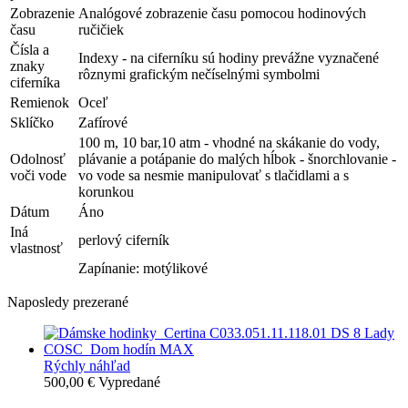
Zobrazenie
Analógové zobrazenie času pomocou hodinových
času
ručičiek
Čísla a
Indexy - na ciferníku sú hodiny prevážne vyznačené
znaky
rôznymi grafickým nečíselnými symbolmi
ciferníka
Remienok
Oceľ
Sklíčko
Zafírové
100 m, 10 bar,10 atm - vhodné na skákanie do vody,
Odolnosť
plávanie a potápanie do malých hĺbok - šnorchlovanie -
voči vode
vo vode sa nesmie manipulovať s tlačidlami a s
korunkou
Dátum
Áno
Iná
perlový ciferník
vlastnosť
Zapínanie: motýlikové
Naposledy prezerané
Rýchly náhľad
500,00 €
Vypredané