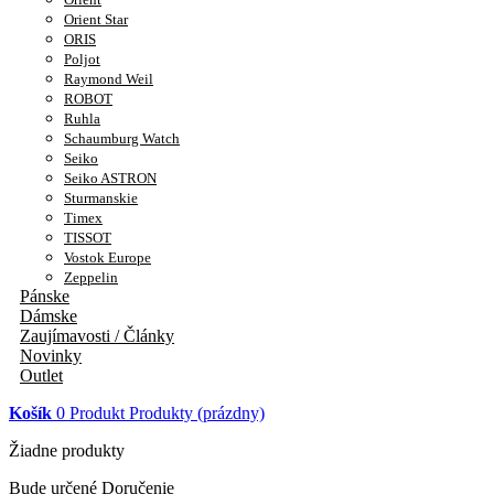
Orient Star
ORIS
Poljot
Raymond Weil
ROBOT
Ruhla
Schaumburg Watch
Seiko
Seiko ASTRON
Sturmanskie
Timex
TISSOT
Vostok Europe
Zeppelin
Pánske
Dámske
Zaujímavosti / Články
Novinky
Outlet
Košík
0
Produkt
Produkty
(prázdny)
Žiadne produkty
Bude určené
Doručenie