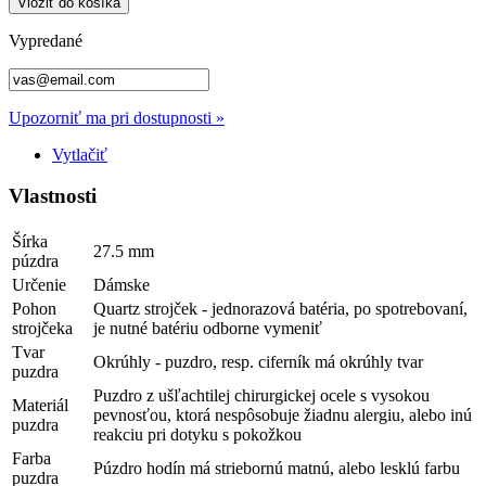
Vložiť do košíka
Vypredané
Upozorniť ma pri dostupnosti »
Vytlačiť
Vlastnosti
Šírka
27.5 mm
púzdra
Určenie
Dámske
Pohon
Quartz strojček - jednorazová batéria, po spotrebovaní,
strojčeka
je nutné batériu odborne vymeniť
Tvar
Okrúhly - puzdro, resp. ciferník má okrúhly tvar
puzdra
Puzdro z ušľachtilej chirurgickej ocele s vysokou
Materiál
pevnosťou, ktorá nespôsobuje žiadnu alergiu, alebo inú
puzdra
reakciu pri dotyku s pokožkou
Farba
Púzdro hodín má striebornú matnú, alebo lesklú farbu
puzdra