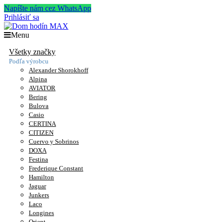
Napíšte nám cez WhatsApp
Prihlásiť sa
Menu
Všetky značky
Podľa výrobcu
Alexander Shorokhoff
Alpina
AVIATOR
Bering
Bulova
Casio
CERTINA
CITIZEN
Cuervo y Sobrinos
DOXA
Festina
Frederique Constant
Hamilton
Jaguar
Junkers
Laco
Longines
Orient