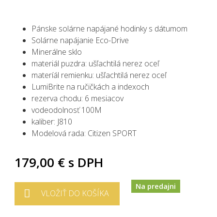
Pánske solárne napájané hodinky s dátumom
Solárne napájanie Eco-Drive
Minerálne sklo
materiál puzdra:
ušľachtilá nerez oceľ
materíál remienku:
ušľachtilá nerez oceľ
LumiBrite na ručičkách
a indexoch
rezerva chodu: 6 mesiacov
vodeodolnosť 100M
kaliber: J810
Modelová rada: Citizen SPORT
179,00 €
s DPH
Na predajni
VLOŽIŤ DO KOŠÍKA