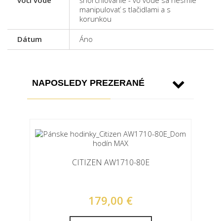
voči vode
šnorchlovanie - vo vode sa nesmie
manipulovať s tlačidlami a s
korunkou
Dátum
Áno
NAPOSLEDY PREZERANÉ
CITIZEN AW1710-80E
179,00 €