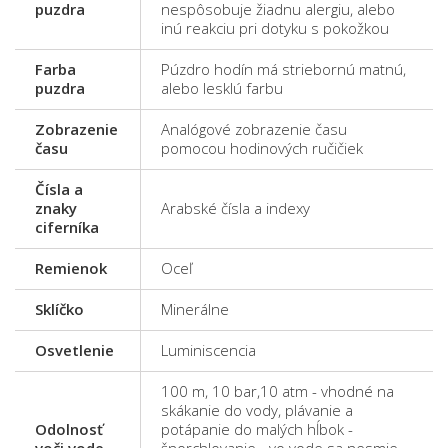
puzdra
nespôsobuje žiadnu alergiu, alebo
inú reakciu pri dotyku s pokožkou
Farba
Púzdro hodín má striebornú matnú,
puzdra
alebo lesklú farbu
Zobrazenie
Analógové zobrazenie času
času
pomocou hodinových ručičiek
Čísla a
znaky
Arabské čísla a indexy
ciferníka
Remienok
Oceľ
Sklíčko
Minerálne
Osvetlenie
Luminiscencia
100 m, 10 bar,10 atm - vhodné na
skákanie do vody, plávanie a
Odolnosť
potápanie do malých hĺbok -