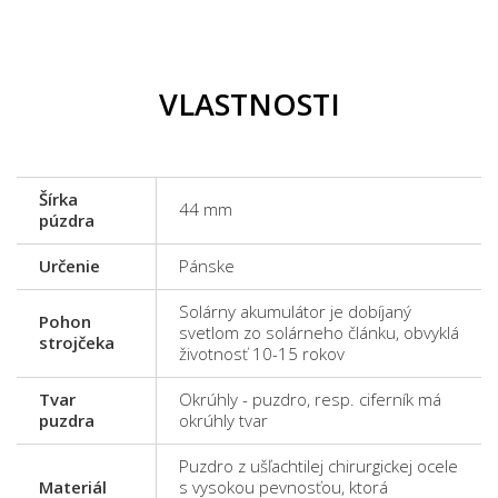
VLASTNOSTI
Šírka
44 mm
púzdra
Určenie
Pánske
Solárny akumulátor je dobíjaný
Pohon
svetlom zo solárneho článku, obvyklá
strojčeka
životnosť 10-15 rokov
Tvar
Okrúhly - puzdro, resp. ciferník má
puzdra
okrúhly tvar
Puzdro z ušľachtilej chirurgickej ocele
Materiál
s vysokou pevnosťou, ktorá