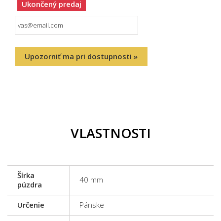
Ukončený predaj
Upozorniť ma pri dostupnosti »
VLASTNOSTI
Šírka
40 mm
púzdra
Určenie
Pánske