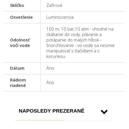
Sklíčko
Zafírové
Osvetlenie
Luminiscencia
100 m, 10 bar,10 atm - vhodné na
skákanie do vody, plávanie a
Odolnosť
potápanie do malých hĺbok -
voči vode
šnorchlovanie - vo vode sa nesmie
manipulovať s tlačidlami a s
korunkou
Dátum
Áno
Rádiom
Áno
riadené
NAPOSLEDY PREZERANÉ