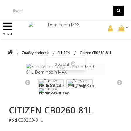
0
MENU
Značky hodiniek
CITIZEN
Citizen CB0260-81L
Zväčšiť
CITIZEN CB0260-81L
Kód
CB0260-81L