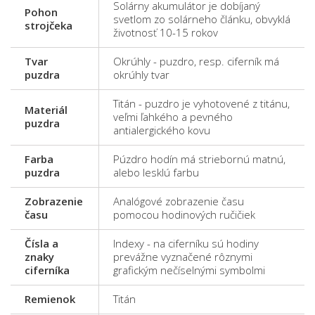
Solárny akumulátor je dobíjaný
Pohon
svetlom zo solárneho článku, obvyklá
strojčeka
životnosť 10-15 rokov
Tvar
Okrúhly - puzdro, resp. ciferník má
puzdra
okrúhly tvar
Titán - puzdro je vyhotovené z titánu,
Materiál
veľmi ľahkého a pevného
puzdra
antialergického kovu
Farba
Púzdro hodín má striebornú matnú,
puzdra
alebo lesklú farbu
Zobrazenie
Analógové zobrazenie času
času
pomocou hodinových ručičiek
Čísla a
Indexy - na ciferníku sú hodiny
znaky
prevážne vyznačené rôznymi
ciferníka
grafickým nečíselnými symbolmi
Remienok
Titán