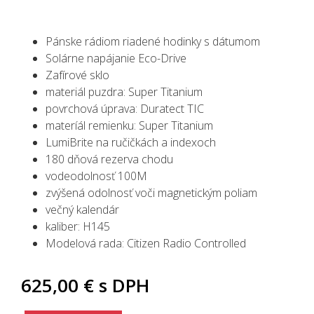
Pánske rádiom riadené hodinky s dátumom
Solárne napájanie Eco-Drive
Zafírové sklo
materiál puzdra: Super Titanium
povrchová úprava: Duratect TIC
materíál remienku: Super Titanium
LumiBrite na ručičkách
a indexoch
180 dňová rezerva chodu
vodeodolnosť 100M
zvýšená odolnosť voči magnetickým poliam
večný kalendár
kaliber: H145
Modelová rada: Citizen Radio Controlled
625,00 €
s DPH