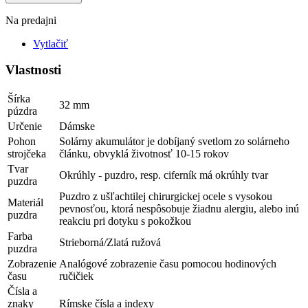
Na predajni
Vytlačiť
Vlastnosti
Šírka
32 mm
púzdra
Určenie
Dámske
Pohon
Solárny akumulátor je dobíjaný svetlom zo solárneho
strojčeka
článku, obvyklá životnosť 10-15 rokov
Tvar
Okrúhly - puzdro, resp. ciferník má okrúhly tvar
puzdra
Puzdro z ušľachtilej chirurgickej ocele s vysokou
Materiál
pevnosťou, ktorá nespôsobuje žiadnu alergiu, alebo inú
puzdra
reakciu pri dotyku s pokožkou
Farba
Strieborná/Zlatá ružová
puzdra
Zobrazenie
Analógové zobrazenie času pomocou hodinových
času
ručičiek
Čísla a
znaky
Rímske čísla a indexy