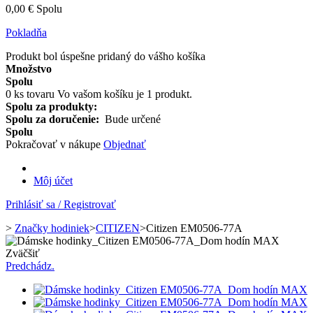
0,00 €
Spolu
Pokladňa
Produkt bol úspešne pridaný do vášho košíka
Množstvo
Spolu
0
ks tovaru
Vo vašom košíku je 1 produkt.
Spolu za produkty:
Spolu za doručenie:
Bude určené
Spolu
Pokračovať v nákupe
Objednať
Môj účet
Prihlásiť sa / Registrovať
>
Značky hodiniek
>
CITIZEN
>
Citizen EM0506-77A
Zväčšiť
Predchádz.