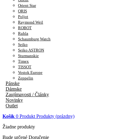
Orient Star
ORIS
Poljot
Raymond Weil
ROBOT
Ruhla
Schaumburg Watch
Seiko
Seiko ASTRON
Sturmanskie
Timex
TISSOT
Vostok Europe
Zeppelin
Pánske
Dámske
Zaujímavosti / Články
Novinky
Outlet
Košík
0
Produkt
Produkty
(prázdny)
Žiadne produkty
Bude určené
Doručenie