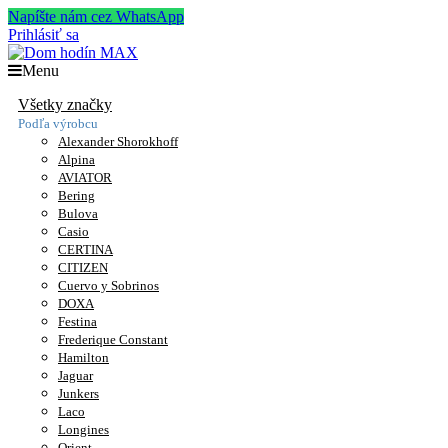
Napíšte nám cez WhatsApp
Prihlásiť sa
Menu
Všetky značky
Podľa výrobcu
Alexander Shorokhoff
Alpina
AVIATOR
Bering
Bulova
Casio
CERTINA
CITIZEN
Cuervo y Sobrinos
DOXA
Festina
Frederique Constant
Hamilton
Jaguar
Junkers
Laco
Longines
Orient