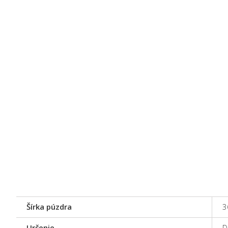
Šírka púzdra
3
Určenie
D