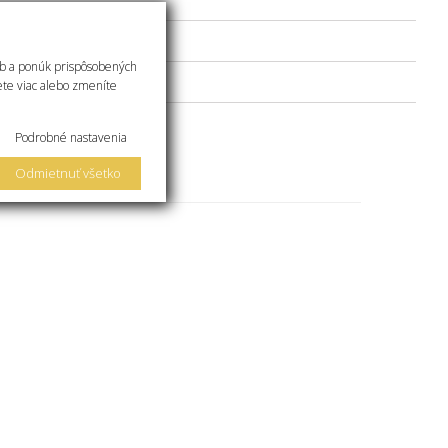
eb a ponúk prispôsobených
ogaritmického výpočtu
ete viac alebo zmeníte
Podrobné nastavenia
Odmietnuť všetko