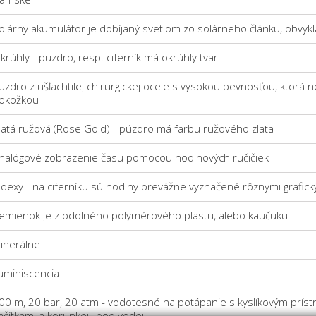
olárny akumulátor je dobíjaný svetlom zo solárneho článku, obvykl
krúhly - puzdro, resp. ciferník má okrúhly tvar
uzdro z ušľachtilej chirurgickej ocele s vysokou pevnosťou, ktorá n
okožkou
latá ružová (Rose Gold) - púzdro má farbu ružového zlata
nalógové zobrazenie času pomocou hodinových ručičiek
ndexy - na ciferníku sú hodiny prevážne vyznačené rôznymi grafi
emienok je z odolného polymérového plastu, alebo kaučuku
inerálne
uminiscencia
00 m, 20 bar, 20 atm - vodotesné na potápanie s kyslíkovým príst
lačítkami a korunkou pod vodou