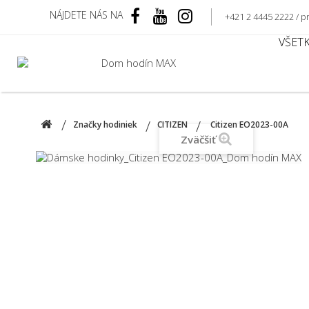
NÁJDETE NÁS NA
+421 2 4445 2222 /
VŠET
Značky hodiniek
CITIZEN
Citizen EO2023-00A
Zväčšiť