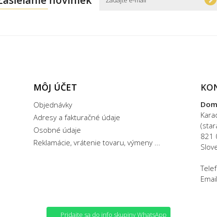
Zasielanie noviniek
MÔJ ÚČET
KO
Dom
Objednávky
Kara
Adresy a fakturačné údaje
(sta
Osobné údaje
821 
Reklamácie, vrátenie tovaru, výmeny ...
Slov
Tele
Emai
Pridajte sa do info skupiny WhatsApp