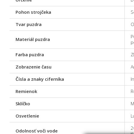
Pohon strojčeka
S
Tvar puzdra
O
P
Materiál puzdra
p
Farba puzdra
Z
Zobrazenie času
A
Čísla a znaky ciferníka
I
Remienok
R
Sklíčko
M
Osvetlenie
L
2
Odolnosť voči vode
t