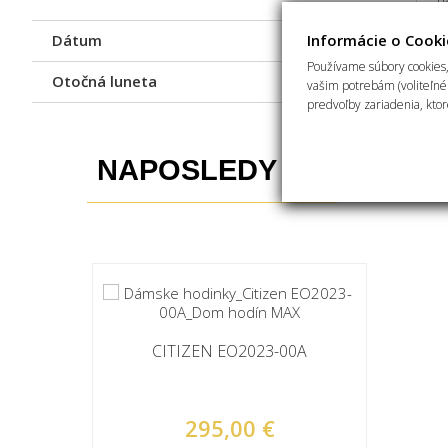
Dátum
Informácie o Cooki
Á
Používame súbory cookies,
Otočná luneta
O
vašim potrebám (voliteľné 
predvoľby zariadenia, ktor
NAPOSLEDY PREZERAN
CITIZEN EO2023-00A
295,00 €