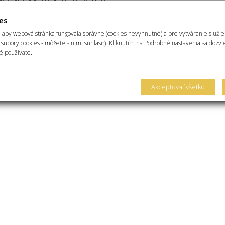
es
no
 aby webová stránka fungovala správne (cookies nevyhnutné) a pre vytváranie služi
točná luneta - funkcia potápačských hodín, alebo azimutu, alebo l
súbory cookies - môžete s nimi súhlasiť). Kliknutím na Podrobné nastavenia sa dozvi
é používate.
É
Akceptovať všetko