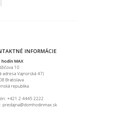
NTAKTNÉ INFORMÁCIE
 hodín MAX
džičova 10
rá adresa Vajnorská 47)
08 Bratislava
enská republika
fón: +421 2 4445 2222
l: predajna@domhodinmax.sk