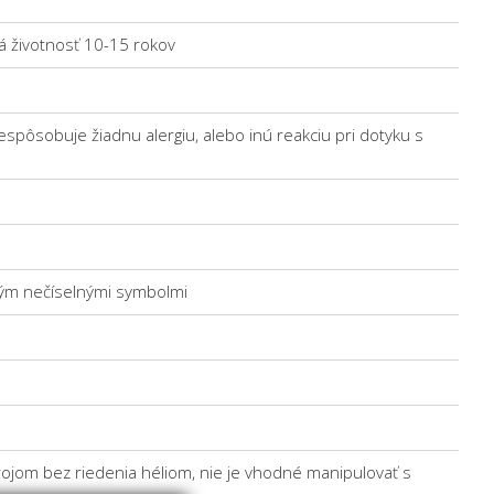
á životnosť 10-15 rokov
espôsobuje žiadnu alergiu, alebo inú reakciu pri dotyku s
ckým nečíselnými symbolmi
rojom bez riedenia héliom, nie je vhodné manipulovať s