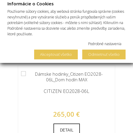
Otočná
Informácie o Cookies
potápačských hodín, alebo azimutu,
luneta
alebo logaritmického výpočtu
Používame súbory cookies, aby webová stránka fungovala správne (cookies
nevyhnutné) a pre vytváranie služieb a ponúk prispôsobených vašim
potrebám (voliteľné súbory cookies - môžete s nimi súhlasiť). Kliknutím na
Podrobné nastavenia sa dozviete viac alebo zmeníte predvoľby zariadenia,
ktoré používate.
NAPOSLEDY PREZERANÉ
Podrobné nastavenia
Akceptovať všetko
Odmietnuť všetko
CITIZEN EO2028-06L
265,00 €
DETAIL