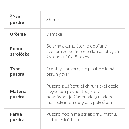
Šírka
36 mm
púzdra
Určenie
Dámske
Solárny akumulátor je dobíjaný
Pohon
svetlom zo solárneho článku, obvyklá
strojčeka
životnosť 10-15 rokov
Tvar
Okrúhly - puzdro, resp. ciferník má
puzdra
okrúhly tvar
Puzdro z ušľachtilej chirurgickej ocele
Materiál
s vysokou pevnosťou, ktorá
puzdra
nespôsobuje žiadnu alergiu, alebo
inú reakciu pri dotyku s pokožkou
Farba
Púzdro hodín má striebornú matnú,
puzdra
alebo lesklú farbu