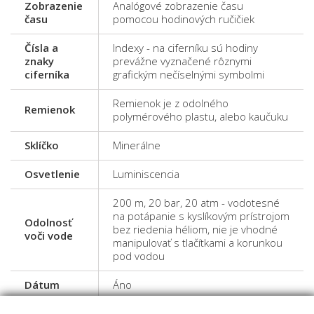
Zobrazenie
Analógové zobrazenie času
času
pomocou hodinových ručičiek
Čísla a
Indexy - na ciferníku sú hodiny
znaky
prevážne vyznačené rôznymi
ciferníka
grafickým nečíselnými symbolmi
Remienok je z odolného
Remienok
polymérového plastu, alebo kaučuku
Sklíčko
Minerálne
Osvetlenie
Luminiscencia
200 m, 20 bar, 20 atm - vodotesné
na potápanie s kyslíkovým prístrojom
Odolnosť
bez riedenia héliom, nie je vhodné
voči vode
manipulovať s tlačítkami a korunkou
pod vodou
Dátum
Áno
Otočná luneta - funkcia