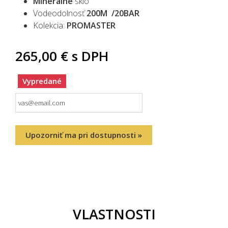
Minerálne
sklo
Vodeodolnosť
200M /20BAR
Kolekcia:
PROMASTER
265,00 €
s DPH
Vypredané
Upozorniť ma pri dostupnosti »
VLASTNOSTI