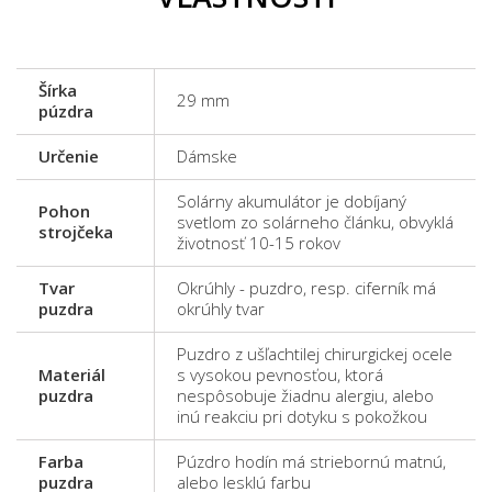
Šírka
29 mm
púzdra
Určenie
Dámske
Solárny akumulátor je dobíjaný
Pohon
svetlom zo solárneho článku, obvyklá
strojčeka
životnosť 10-15 rokov
Tvar
Okrúhly - puzdro, resp. ciferník má
puzdra
okrúhly tvar
Puzdro z ušľachtilej chirurgickej ocele
Materiál
s vysokou pevnosťou, ktorá
puzdra
nespôsobuje žiadnu alergiu, alebo
inú reakciu pri dotyku s pokožkou
Farba
Púzdro hodín má striebornú matnú,
puzdra
alebo lesklú farbu