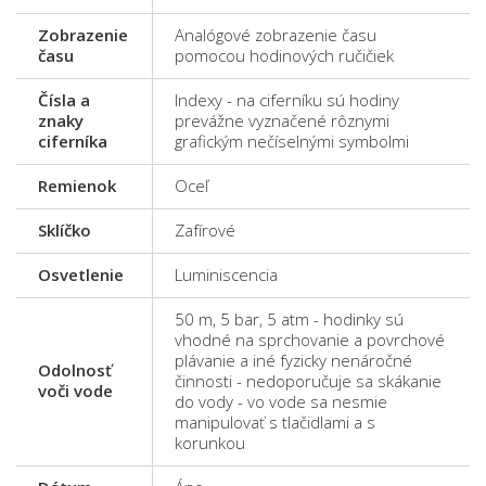
Zobrazenie
Analógové zobrazenie času
času
pomocou hodinových ručičiek
Čísla a
Indexy - na ciferníku sú hodiny
znaky
prevážne vyznačené rôznymi
ciferníka
grafickým nečíselnými symbolmi
Remienok
Oceľ
Sklíčko
Zafírové
Osvetlenie
Luminiscencia
50 m, 5 bar, 5 atm - hodinky sú
vhodné na sprchovanie a povrchové
plávanie a iné fyzicky nenáročné
Odolnosť
činnosti - nedoporučuje sa skákanie
voči vode
do vody - vo vode sa nesmie
manipulovať s tlačidlami a s
korunkou