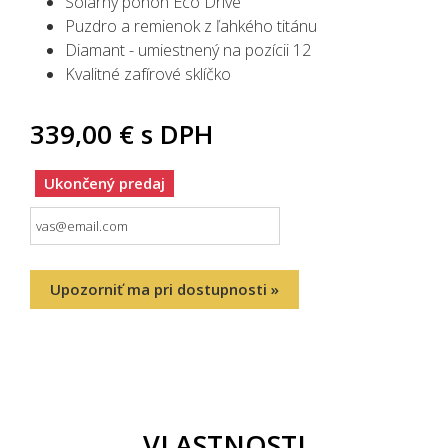
Solárny pohon Eco Drive
Puzdro a remienok z ľahkého titánu
Diamant - umiestnený na pozícii 12
Kvalitné zafírové sklíčko
339,00 €
s DPH
Ukončený predaj
Upozorniť ma pri dostupnosti »
VLASTNOSTI