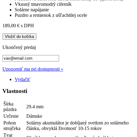
Vkusný tmavomodrý ciferník
Solárne napájanie
Puzdro a remienok z ušľachtilej ocele
189,00 €
s DPH
Vložiť do košíka
Ukončený predaj
Upozorniť ma pri dostupnosti »
Vytlačiť
Vlastnosti
Šírka
29.4 mm
púzdra
Určenie
Dámske
Pohon
Solárny akumulátor je dobíjaný svetlom zo solárneho
strojčeka
článku, obvyklá životnosť 10-15 rokov
Tvar