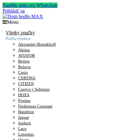
Napíšte nám cez WhatsApp
Prihlásiť sa
Menu
Všetky značky
Podľa výrobcu
Alexander Shorokhoff
Alpina
AVIATOR
Bering
Bulova
Casio
CERTINA
CITIZEN
Cuervo y Sobrinos
DOXA
Festina
Frederique Constant
Hamilton
Jaguar
Junkers
Laco
Longines
Orient