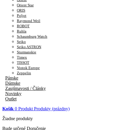
Orient Star
ORIS
Poljot
Raymond Weil
ROBOT
Ruhla
Schaumburg Watch
Seiko
Seiko ASTRON
Sturmanskie
Timex
TISSOT
Vostok Europe
Zeppelin
Pánske
Dámske
Zaujímavosti / Články
Novinky
Outlet
Košík
0
Produkt
Produkty
(prázdny)
Žiadne produkty
Bude určené
Doručenie