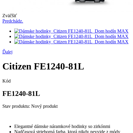
Zväčšiť
Predchádz.
Ďalej
Citizen FE1240-81L
Kód
FE1240-81L
Stav produktu:
Nový produkt
Elegantné dámske náramkové hodinky so zirkónmi
Nadčasová strieborná farba, ktorá nikdy nevyjde z módy