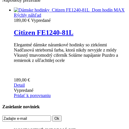
Naposledy prezerané
Rýchly náhľad
189,00 €
Vypredané
Citizen FE1240-81L
Elegantné dámske náramkové hodinky so zirkónmi
Nadčasová strieborná farba, ktorá nikdy nevyjde z módy
Vkusný tmavomodrý ciferník Solárne napájanie Puzdro a
remienok z ušľachtilej ocele
189,00 €
Detail
Vypredané
Pridať k porovnaniu
Zasielanie noviniek
Ok