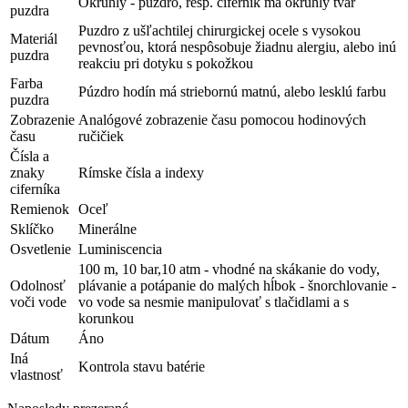
Okrúhly - puzdro, resp. ciferník má okrúhly tvar
puzdra
Puzdro z ušľachtilej chirurgickej ocele s vysokou
Materiál
pevnosťou, ktorá nespôsobuje žiadnu alergiu, alebo inú
puzdra
reakciu pri dotyku s pokožkou
Farba
Púzdro hodín má striebornú matnú, alebo lesklú farbu
puzdra
Zobrazenie
Analógové zobrazenie času pomocou hodinových
času
ručičiek
Čísla a
znaky
Rímske čísla a indexy
ciferníka
Remienok
Oceľ
Sklíčko
Minerálne
Osvetlenie
Luminiscencia
100 m, 10 bar,10 atm - vhodné na skákanie do vody,
Odolnosť
plávanie a potápanie do malých hĺbok - šnorchlovanie -
voči vode
vo vode sa nesmie manipulovať s tlačidlami a s
korunkou
Dátum
Áno
Iná
Kontrola stavu batérie
vlastnosť