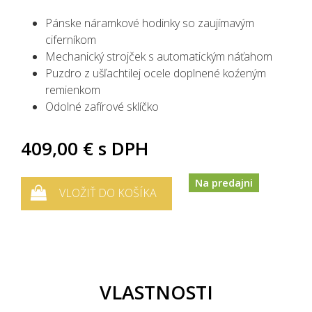
Pánske náramkové hodinky so zaujímavým
ciferníkom
Mechanický strojček s automatickým náťahom
Puzdro z ušľachtilej ocele doplnené koźeným
remienkom
Odolné zafírové sklíčko
409,00 €
s DPH
Na predajni
VLOŽIŤ DO KOŠÍKA
VLASTNOSTI