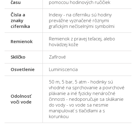
času
pomocou hodinových ručičiek
Čísla a
Indexy - na ciferníku sú hodiny
znaky
prevážne vyznačené rôznymi
ciferníka
grafickým nečíselnými symbolmi
Remienok z pravej teľacej, alebo
Remienok
hovädzej kože
Sklíčko
Zafírové
Osvetlenie
Luminiscencia
50 m, 5 bar, 5 atm - hodinky sú
vhodné na sprchovanie a povrchové
plávanie a iné fyzicky nenáročné
Odolnosť
činnosti - nedoporučuje sa skákanie
voči vode
do vody - vo vode sa nesmie
manipulovať s tlačidlami a s
korunkou