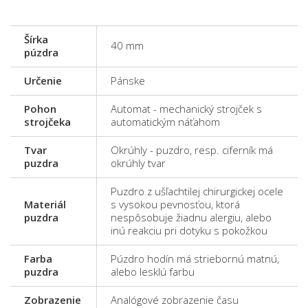
Šírka
40 mm
púzdra
Určenie
Pánske
Pohon
Automat - mechanický strojček s
strojčeka
automatickým náťahom
Tvar
Okrúhly - puzdro, resp. ciferník má
puzdra
okrúhly tvar
Puzdro z ušľachtilej chirurgickej ocele
Materiál
s vysokou pevnosťou, ktorá
puzdra
nespôsobuje žiadnu alergiu, alebo
inú reakciu pri dotyku s pokožkou
Farba
Púzdro hodín má striebornú matnú,
puzdra
alebo lesklú farbu
Zobrazenie
Analógové zobrazenie času