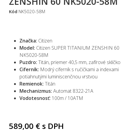
ZENSHIN 60 NK5020-58M
Kód
NK5020-58M
Značka:
Citizen
Model:
Citizen SUPER TITANIUM ZENSHIN 60
NK5020-58M
Puzdro:
Titán, priemer 40,5 mm, zafírové sklíčko
Ciferník:
Modrý
ciferník
s ručičkami a indexami
potiahnutými luminiscenčnou vrstvou
Remienok:
Titán
Mechanizmus:
Automat
8322-21A
Vodotesnosť:
100m / 10ATM
589,00 €
s DPH