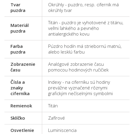
Tvar
Okrúhly - puzdro, resp. ciferník má
puzdra
okrúhly tvar
Titán - puzdro je vyhotovené z titánu,
Materiál
veľmi ľahkého a pevného
puzdra
antialergického kovu
Farba
Púzdro hodín má striebornú matnú,
puzdra
alebo lesklú farbu
Zobrazenie
Analógové zobrazenie času
času
pomocou hodinových ručičiek
Čísla a
Indexy - na ciferníku sú hodiny
znaky
prevážne vyznačené rôznymi
ciferníka
grafickým nečíselnými symbolmi
Remienok
Titán
Sklíčko
Zafírové
Osvetlenie
Luminiscencia