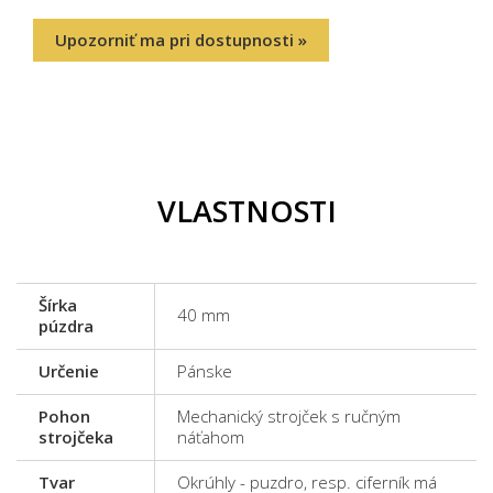
Upozorniť ma pri dostupnosti »
VLASTNOSTI
Šírka
40 mm
púzdra
Určenie
Pánske
Pohon
Mechanický strojček s ručným
strojčeka
náťahom
Tvar
Okrúhly - puzdro, resp. ciferník má