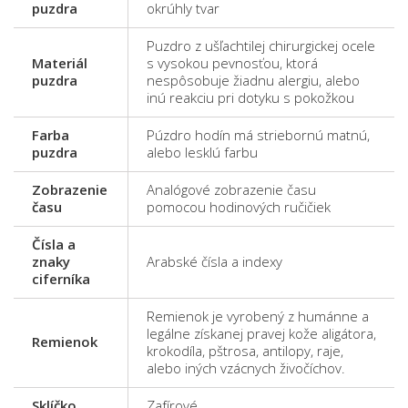
puzdra
okrúhly tvar
Puzdro z ušľachtilej chirurgickej ocele
Materiál
s vysokou pevnosťou, ktorá
puzdra
nespôsobuje žiadnu alergiu, alebo
inú reakciu pri dotyku s pokožkou
Farba
Púzdro hodín má striebornú matnú,
puzdra
alebo lesklú farbu
Zobrazenie
Analógové zobrazenie času
času
pomocou hodinových ručičiek
Čísla a
znaky
Arabské čísla a indexy
ciferníka
Remienok je vyrobený z humánne a
legálne získanej pravej kože aligátora,
Remienok
krokodíla, pštrosa, antilopy, raje,
alebo iných vzácnych živočíchov.
Sklíčko
Zafírové