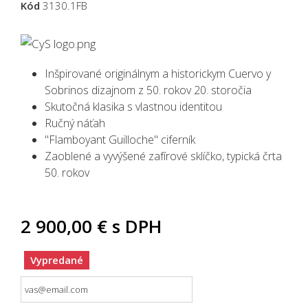
Kód
3130.1FB
Inšpirované originálnym a historickym Cuervo y
Sobrinos dizajnom z 50. rokov 20. storočia
Skutočná klasika s vlastnou identitou
Ručný náťah
"Flamboyant Guilloche" ciferník
Zaoblené a vyvýšené zafírové sklíčko, typická črta
50. rokov
2 900,00 €
s DPH
Vypredané