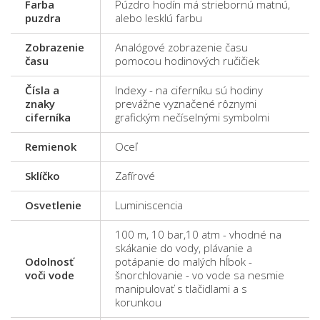
Farba
Púzdro hodín má striebornú matnú,
puzdra
alebo lesklú farbu
Zobrazenie
Analógové zobrazenie času
času
pomocou hodinových ručičiek
Čísla a
Indexy - na ciferníku sú hodiny
znaky
prevážne vyznačené rôznymi
ciferníka
grafickým nečíselnými symbolmi
Remienok
Oceľ
Sklíčko
Zafírové
Osvetlenie
Luminiscencia
100 m, 10 bar,10 atm - vhodné na
skákanie do vody, plávanie a
Odolnosť
potápanie do malých hĺbok -
voči vode
šnorchlovanie - vo vode sa nesmie
manipulovať s tlačidlami a s
korunkou