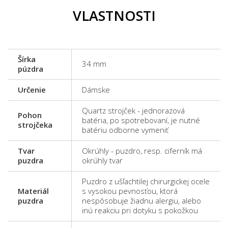
VLASTNOSTI
Šírka
34 mm
púzdra
Určenie
Dámske
Quartz strojček - jednorazová
Pohon
batéria, po spotrebovaní, je nutné
strojčeka
batériu odborne vymeniť
Tvar
Okrúhly - puzdro, resp. ciferník má
puzdra
okrúhly tvar
Puzdro z ušľachtilej chirurgickej ocele
Materiál
s vysokou pevnosťou, ktorá
puzdra
nespôsobuje žiadnu alergiu, alebo
inú reakciu pri dotyku s pokožkou