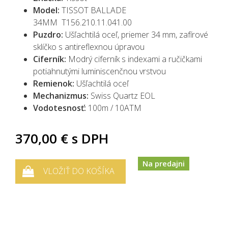
Model:
TISSOT BALLADE
34MM
T156.210.11.041.00
Puzdro:
Ušľachtilá oceľ, priemer 34 mm, zafírové
sklíčko s antireflexnou úpravou
Ciferník:
Modrý ciferník s indexami a ručičkami
potiahnutými luminiscenčnou vrstvou
Remienok:
Ušľachtilá oceľ
Mechanizmus:
Swiss Quartz EOL
Vodotesnosť:
100m / 10ATM
370,00 €
s DPH
Na predajni
VLOŽIŤ DO KOŠÍKA