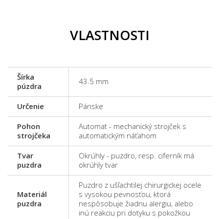
VLASTNOSTI
Šírka
43.5 mm
púzdra
Určenie
Pánske
Pohon
Automat - mechanický strojček s
strojčeka
automatickým náťahom
Tvar
Okrúhly - puzdro, resp. ciferník má
puzdra
okrúhly tvar
Puzdro z ušľachtilej chirurgickej ocele
Materiál
s vysokou pevnosťou, ktorá
puzdra
nespôsobuje žiadnu alergiu, alebo
inú reakciu pri dotyku s pokožkou