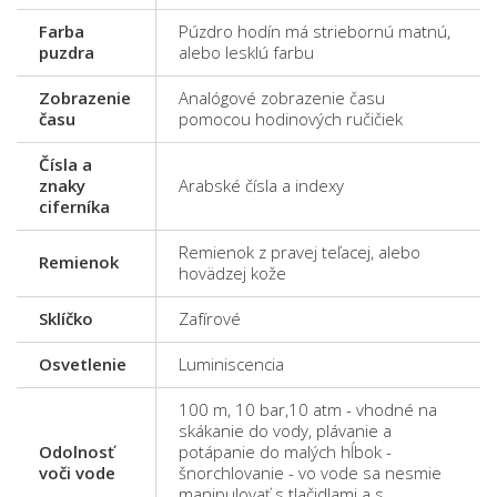
Farba
Púzdro hodín má striebornú matnú,
puzdra
alebo lesklú farbu
Zobrazenie
Analógové zobrazenie času
času
pomocou hodinových ručičiek
Čísla a
znaky
Arabské čísla a indexy
ciferníka
Remienok z pravej teľacej, alebo
Remienok
hovädzej kože
Sklíčko
Zafírové
Osvetlenie
Luminiscencia
100 m, 10 bar,10 atm - vhodné na
skákanie do vody, plávanie a
Odolnosť
potápanie do malých hĺbok -
voči vode
šnorchlovanie - vo vode sa nesmie
manipulovať s tlačidlami a s