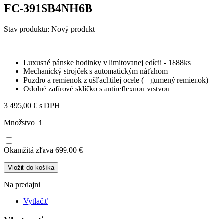
FC-391SB4NH6B
Stav produktu:
Nový produkt
Luxusné pánske hodinky v limitovanej edícii - 1888ks
Mechanický strojček s automatickým náťahom
Puzdro a remienok z ušľachtilej ocele (+ gumený remienok)
Odolné zafírové sklíčko s antireflexnou vrstvou
3 495,00 €
s DPH
Množstvo
Okamžitá zľava
699,00 €
Vložiť do košíka
Na predajni
Vytlačiť