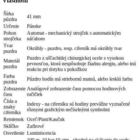
Vlastnosti
Šírka
41 mm
púzdra
Určenie
Pánske
Pohon
Automat - mechanický strojček s automatickým
strojčeka
náťahom
Tvar
Okrúhly - puzdro, resp. ciferník má okrúhly tvar
puzdra
Puzdro z ušľachtilej chirurgickej ocele s vysokou
Materiál
pevnosťou, ktorá nespôsobuje žiadnu alergiu, alebo inú
puzdra
reakciu pri dotyku s pokožkou
Farba
Púzdro hodín má striebornú matnú, alebo lesklú farbu
puzdra
Zobrazenie
Analógové zobrazenie času pomocou hodinových
času
ručičiek
Čísla a
Indexy - na ciferníku sú hodiny prevážne vyznačené
znaky
rôznymi grafickým nečíselnými symbolmi
ciferníka
Remienok
Oceľ/Plast/Kaučuk
Sklíčko
Zafírové
Osvetlenie
Luminiscencia
100 m, 10 bar,10 atm - vhodné na skákanie do vody,