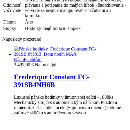
Odolnosť
plávanie a potápanie do malých hĺbok - šnorchlovanie -
voči vode
vo vode sa nesmie manipulovať s tlačidlami a s
korunkou
Dátum
Áno
Stopky
Hodinky majú funkciu stopiek
Naposledy prezerané
Rýchly náhľad
3 495,00 €
Na predajni
Frederique Constant FC-
391SB4NH6B
Luxusné pánske hodinky v limitovanej edícii - 1888ks
Mechanický strojček s automatickým náťahom Puzdro a
remienok z ušľachtilej ocele (+ gumený remienok) Odolné
zafírové sklíčko s antireflexnou vrstvou