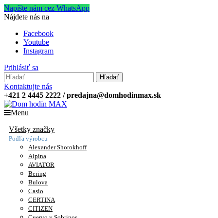
Napíšte nám cez WhatsApp
Nájdete nás na
Facebook
Youtube
Instagram
Prihlásiť sa
Hľadať
Kontaktujte nás
+421 2 4445 2222 / predajna@domhodinmax.sk
Menu
Všetky značky
Podľa výrobcu
Alexander Shorokhoff
Alpina
AVIATOR
Bering
Bulova
Casio
CERTINA
CITIZEN
Cuervo y Sobrinos