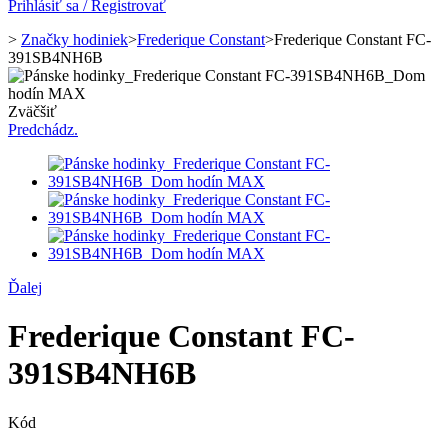
Prihlásiť sa / Registrovať
>
Značky hodiniek
>
Frederique Constant
>
Frederique Constant FC-
391SB4NH6B
Zväčšiť
Predchádz.
Ďalej
Frederique Constant FC-
391SB4NH6B
Kód