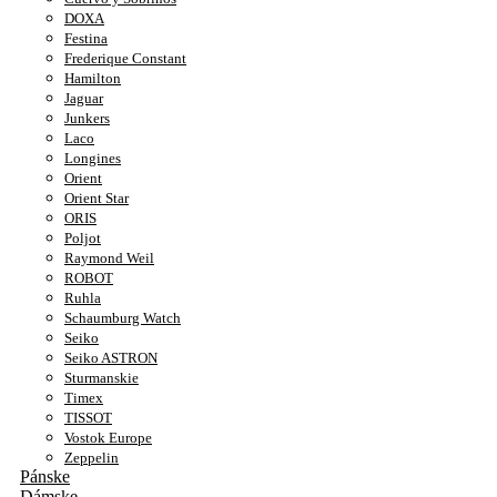
DOXA
Festina
Frederique Constant
Hamilton
Jaguar
Junkers
Laco
Longines
Orient
Orient Star
ORIS
Poljot
Raymond Weil
ROBOT
Ruhla
Schaumburg Watch
Seiko
Seiko ASTRON
Sturmanskie
Timex
TISSOT
Vostok Europe
Zeppelin
Pánske
Dámske