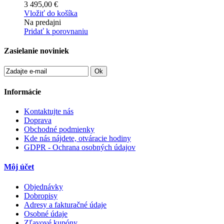
3 495,00 €
Vložiť do košíka
Na predajni
Pridať k porovnaniu
Zasielanie noviniek
Ok
Informácie
Kontaktujte nás
Doprava
Obchodné podmienky
Kde nás nájdete, otváracie hodiny
GDPR - Ochrana osobných údajov
Môj účet
Objednávky
Dobropisy
Adresy a fakturačné údaje
Osobné údaje
Zľavové kupóny