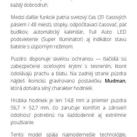
každý dobrodruh.
Medzi ďalšie funkcie patria svetový čas (31 časových
pásiem / 48 miest), stopky, odpočítavací časovač, päť
budíkov, automatický kalendár, Full Auto LED
podsvietenie (Super Illuminator) aj indikátor stavu
batérie s úsporným režimom.
Puzdro disponuje skvelou ochranou — tlačidlá sú
zabezpečené oceľovými krytmi s tesnením, ktoré
odolávajú prachu a blatu. Na zadnej strane púzdra
nájdeš ikonickú gravírovanú postavičku
Mudman
,
ktorá dotvára silný charakter hodiniek.
Hrúbka hodiniek je len 14,8 mm a priemer puzdra
56,7 × 52,7 mm, čo zaručuje komfort a zároveň
odolnosť potrebnú na každodenné aj extrémne
používanie.
Tento model spája najmodernejšie technológie,