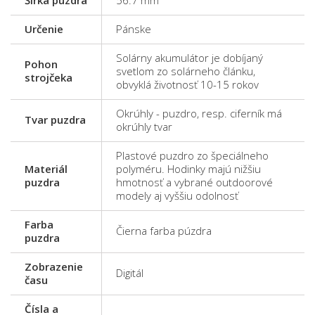
Šírka púzdra
56.7 mm
Určenie
Pánske
Solárny akumulátor je dobíjaný
Pohon
svetlom zo solárneho článku,
strojčeka
obvyklá životnosť 10-15 rokov
Okrúhly - puzdro, resp. ciferník má
Tvar puzdra
okrúhly tvar
Plastové puzdro zo špeciálneho
Materiál
polyméru. Hodinky majú nižšiu
puzdra
hmotnosť a vybrané outdoorové
modely aj vyššiu odolnosť
Farba
Čierna farba púzdra
puzdra
Zobrazenie
Digitál
času
Čísla a