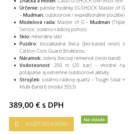
Značka a model:
Casio G-SHOCK GW-9500-3ER
Určenie:
pánske hodinky (G-SHOCK Master of G
–
Mudman
; outdoorové / expeditionálne použitie)
Modelová rada:
Master of G –
Mudman
(Triple
Sensor, solárno-rádiový pohon)
Sklo:
minerálne sklo
Puzdro:
biozákladná živica (bio-based resin) s
Carbon Core Guard štruktúrou
Náramok:
zelený živicový remienok (resin band)
Vodotesnosť:
200 m (20 bar) – vhodné na
potápanie aj extrémne outdoorové aktivity
Strojček:
solárno-rádiový quartz – Tough Solar +
Multi-Band 6 (modul 3553)
389,00 €
s DPH
Na sklade
VLOŽIŤ DO KOŠÍKA