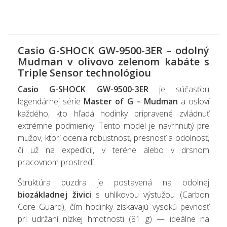
Casio G-SHOCK GW-9500-3ER – odolný
Mudman v olivovo zelenom kabáte s
Triple Sensor technológiou
Casio G-SHOCK GW-9500-3ER
je súčasťou
legendárnej série
Master of G – Mudman
a osloví
každého, kto hľadá hodinky pripravené zvládnuť
extrémne podmienky. Tento model je navrhnutý pre
mužov, ktorí ocenia robustnosť, presnosť a odolnosť,
či už na expedícii, v teréne alebo v drsnom
pracovnom prostredí.
Štruktúra puzdra je postavená na odolnej
biozákladnej živici
s uhlíkovou výstužou (Carbon
Core Guard), čím hodinky získavajú vysokú pevnosť
pri udržaní nízkej hmotnosti (81 g) — ideálne na