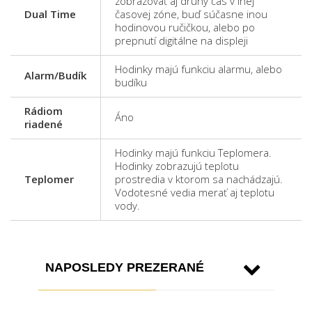
zobrazovať aj druhý čas v inej
Dual Time
časovej zóne, buď súčasne inou
hodinovou ručičkou, alebo po
prepnutí digitálne na displeji
Hodinky majú funkciu alarmu, alebo
Alarm/Budík
budíku
Rádiom
Áno
riadené
Hodinky majú funkciu Teplomera.
Hodinky zobrazujú teplotu
Teplomer
prostredia v ktorom sa nachádzajú.
Vodotesné vedia merať aj teplotu
vody.
NAPOSLEDY PREZERANÉ