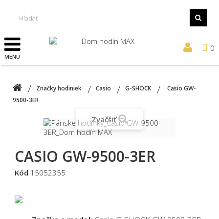
0
MENU
Značky hodiniek
Casio
G-SHOCK
Casio GW-
9500-3ER
Zväčšiť
CASIO GW-9500-3ER
Kód
15052355