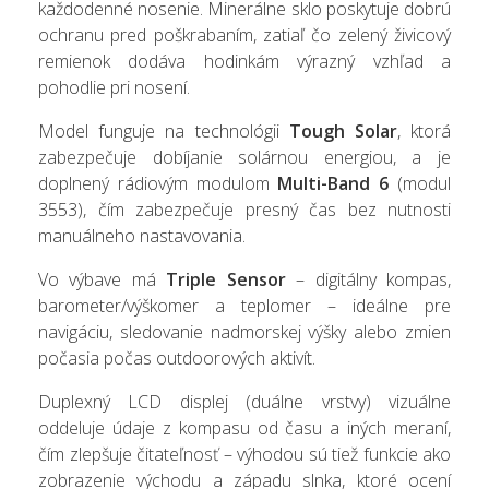
každodenné nosenie. Minerálne sklo poskytuje dobrú
ochranu pred poškrabaním, zatiaľ čo zelený živicový
remienok dodáva hodinkám výrazný vzhľad a
pohodlie pri nosení.
Model funguje na technológii
Tough Solar
, ktorá
zabezpečuje dobíjanie solárnou energiou, a je
doplnený rádiovým modulom
Multi-Band 6
(modul
3553), čím zabezpečuje presný čas bez nutnosti
manuálneho nastavovania.
Vo výbave má
Triple Sensor
– digitálny kompas,
barometer/výškomer a teplomer – ideálne pre
navigáciu, sledovanie nadmorskej výšky alebo zmien
počasia počas outdoorových aktivít.
Duplexný LCD displej (duálne vrstvy) vizuálne
oddeluje údaje z kompasu od času a iných meraní,
čím zlepšuje čitateľnosť – výhodou sú tiež funkcie ako
zobrazenie východu a západu slnka, ktoré ocení