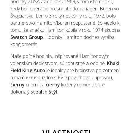
hodinky v USA až do roku 1969, v tom istom roku,
kedy boli operácie presunuté do zariadení Buren vo
Švajčiarsku.
Len o 3 roky neskôr, v roku 1972, bolo
partnerstvo Hamilton/Buren rozpustené, čo viedlo k
tomu, že značku Hamilton kúpila v roku 1974 skupina
Swatch Group
. Hodinky Hamilton dodnes vyrába
konglomerát.
Naše poľné hodinky, inšpirované Hamiltonovým
vojenským dedičstvom, sú robustné a odolné.
Khaki
Field King Auto
je ideálny pre hrdinstvo po zotmení
a má
čierne
puzdro s PVD povrchovou úpravou,
čierny
ciferník a
čierny
kožený remienok pre
dokonalý
stealth štýl
.
VLASTNOSTI