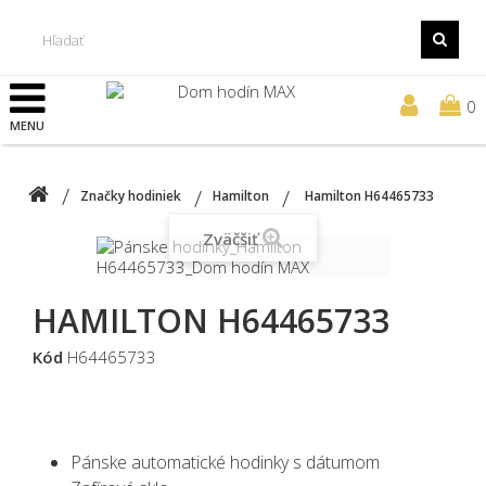
0
MENU
Značky hodiniek
Hamilton
Hamilton H64465733
Zväčšiť
HAMILTON H64465733
Kód
H64465733
Pánske automatické hodinky s dátumom