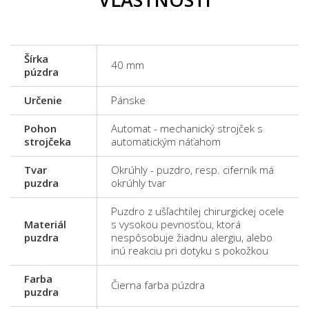
Šírka
40 mm
púzdra
Určenie
Pánske
Pohon
Automat - mechanický strojček s
strojčeka
automatickým náťahom
Tvar
Okrúhly - puzdro, resp. ciferník má
puzdra
okrúhly tvar
Puzdro z ušľachtilej chirurgickej ocele
Materiál
s vysokou pevnosťou, ktorá
puzdra
nespôsobuje žiadnu alergiu, alebo
inú reakciu pri dotyku s pokožkou
Farba
Čierna farba púzdra
puzdra