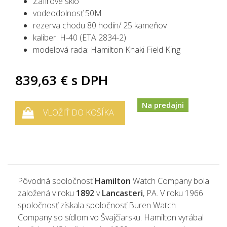
Zafírové sklo
vodeodolnosť 50M
rezerva chodu 80 hodín/
25 kameňov
kaliber: H-40 (ETA
2834-2)
modelová rada: Hamilton Khaki Field King
839,63 €
s DPH
Na predajni
VLOŽIŤ DO KOŠÍKA
Pôvodná spoločnosť
Hamilton
Watch Company bola
založená v roku
1892
v
Lancasteri
, PA.
V roku 1966
spoločnosť získala spoločnosť Buren Watch
Company so sídlom vo Švajčiarsku.
Hamilton vyrábal