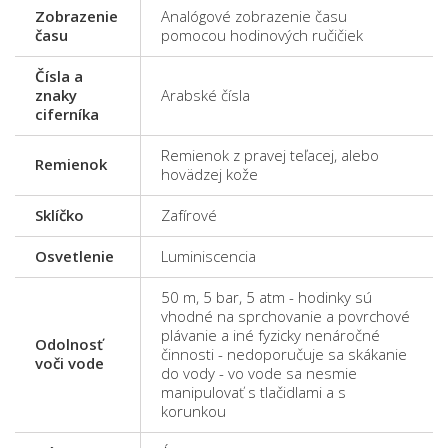
Zobrazenie
Analógové zobrazenie času
času
pomocou hodinových ručičiek
Čísla a
znaky
Arabské čísla
ciferníka
Remienok z pravej teľacej, alebo
Remienok
hovädzej kože
Sklíčko
Zafírové
Osvetlenie
Luminiscencia
50 m, 5 bar, 5 atm - hodinky sú
vhodné na sprchovanie a povrchové
plávanie a iné fyzicky nenáročné
Odolnosť
činnosti - nedoporučuje sa skákanie
voči vode
do vody - vo vode sa nesmie
manipulovať s tlačidlami a s
korunkou