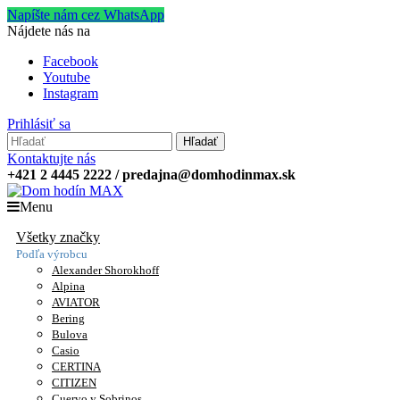
Napíšte nám cez WhatsApp
Nájdete nás na
Facebook
Youtube
Instagram
Prihlásiť sa
Hľadať
Kontaktujte nás
+421 2 4445 2222 / predajna@domhodinmax.sk
Menu
Všetky značky
Podľa výrobcu
Alexander Shorokhoff
Alpina
AVIATOR
Bering
Bulova
Casio
CERTINA
CITIZEN
Cuervo y Sobrinos