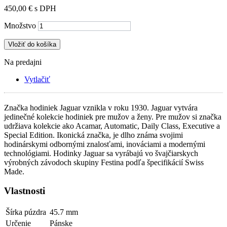
450,00 €
s DPH
Množstvo
Vložiť do košíka
Na predajni
Vytlačiť
Značka hodiniek Jaguar vznikla v roku 1930. Jaguar vytvára
jedinečné kolekcie hodiniek pre mužov a ženy. Pre mužov si značka
udržiava kolekcie ako Acamar, Automatic, Daily Class, Executive a
Special Edition. Ikonická značka, je dlho známa svojimi
hodinárskymi odbornými znalosťami, inováciami a modernými
technológiami. Hodinky Jaguar sa vyrábajú vo švajčiarskych
výrobných závodoch skupiny Festina podľa špecifikácií Swiss
Made.
Vlastnosti
Šírka púzdra
45.7 mm
Určenie
Pánske