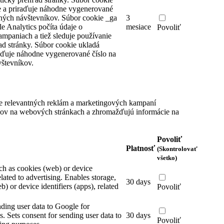
 a priraďuje náhodne vygenerované
čných návštevníkov.
Súbor cookie _ga
3
e Analytics počíta údaje o
mesiace
Povoliť
ampaniach a tiež sleduje používanie
ad stránky. Súbor cookie ukladá
aďuje náhodne vygenerované číslo na
števníkov.
e relevantných reklám a marketingových kampaní
íkov na webových stránkach a zhromažďujú informácie na
Povoliť
Platnosť
(Skontrolovať
všetko)
ch as cookies (web) or device
elated to advertising.
Enables storage,
30 days
) or device identifiers (apps), related
Povoliť
nding user data to Google for
s.
Sets consent for sending user data to
30 days
Povoliť