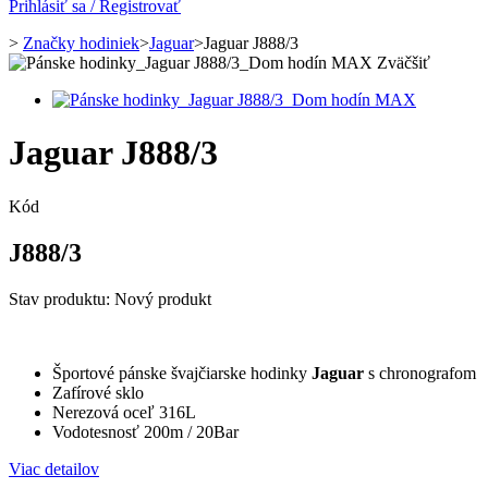
Prihlásiť sa / Registrovať
>
Značky hodiniek
>
Jaguar
>
Jaguar J888/3
Zväčšiť
Jaguar J888/3
Kód
J888/3
Stav produktu:
Nový produkt
Športové pánske švajčiarske hodinky
Jaguar
s chronografom
Zafírové sklo
Nerezová oceľ 316L
Vodotesnosť 200m / 20Bar
Viac detailov